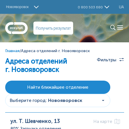
Новояворовск
UA
0 800 503 680
Получить результат
Главная
/
Адреса отделений г. Новояворовск
Адреса отделений
Фильтры
г. Новояворовск
Найти ближайшее отделение
Выберите город
:
Новояворовск
ул. Т. Шевченко, 13
На карте
80%
Загрузка отделения