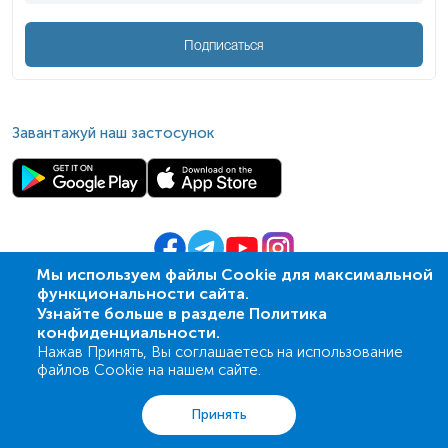
Подписаться
Завантажуй наш застосунок
Мы используем файлы Cookie для максимальной
функциональности сайта.
© 2009-
2026
| ПСМЛ «Ескулаб»
Узнайте больше в разделе Политика
IT партнер MZ-group
конфиденциальности.
Нажав Принять, Вы соглашаетесь на использование
файлов Cookie на нашем сайте.
Анализы
Акции
Адреса
Корзина
Вход
Принять