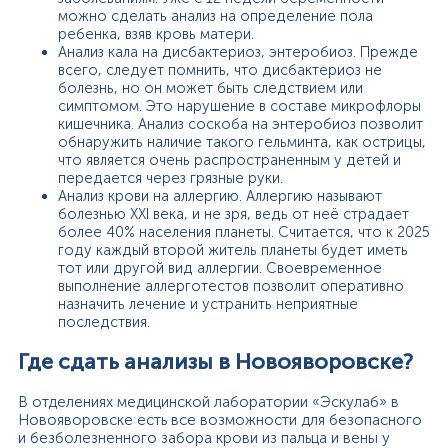
можно сделать анализ на определение пола
ребенка, взяв кровь матери.
Анализ кала на дисбактериоз, энтеробиоз. Прежде
всего, следует помнить, что дисбактериоз не
болезнь, но он может быть следствием или
симптомом. Это нарушение в составе микрофлоры
кишечника. Анализ соскоба на энтеробиоз позволит
обнаружить наличие такого гельминта, как острицы,
что является очень распространенным у детей и
передается через грязные руки.
Анализ крови на аллергию. Аллергию называют
болезнью ХХІ века, и не зря, ведь от неё страдает
более 40% населения планеты. Считается, что к 2025
году каждый второй житель планеты будет иметь
тот или другой вид аллергии. Своевременное
выполнение аллерготестов позволит оперативно
назначить лечение и устранить неприятные
последствия.
Где сдать анализы в Новояворовске?
В отделениях медицинской лаборатории «Эскулаб» в
Новояворовске есть все возможности для безопасного
и безболезненного забора крови из пальца и вены у