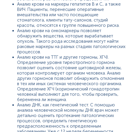
Анализ крови на маркеры гепатитов В и С, а также
ВИЧ. Пациенты, перенесшие оперативные
вмешательства или часто посещающие
стоматолога, клиенты тату-салонов, студий
красоты, относятся к группе повышенного риска.
Анализ крови на онкомаркеры позволяет
обнаружить вещества, которые вырабатывает
опухоль. Такого рода исследования могут найти
раковые маркеры на разных стадиях патологических
процессов.
Анализ крови на ТТГ и другие гормоны, ХГЧ).
Определение уровня тиреотропного гормона
позволит оценить состояние щитовидной железы,
которая контролирует организм человека. Анализ
других гормонов позволит обнаружить отклонения
в тех или иных системах человеческого организма.
Определение ХГЧ (хорионический гонадотропин
человека) выполняют для того, чтобы проверить,
беременна ли женщина.
Анализ ДНК, как генетический тест. С помощью
анализа человеческой молекулы ДНК врач может
детально оценить протекание патологических
процессов, определить генетическую
предрасположенность к определенным
заболеваниям. Уже с 12 недели беременности