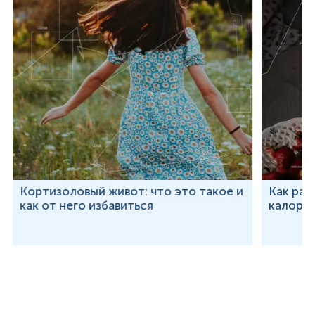
Кортизоловый живот: что это такое и
Как рас
как от него избавиться
калорий