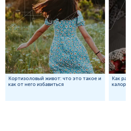
Кортизоловый живот: что это такое и
Как рас
как от него избавиться
калорий