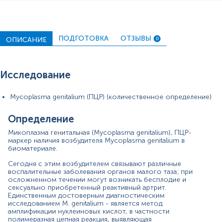
размером от 0,3 до 0,5 мкм. M. genitalium не имеет
жесткой клеточной стенки, что делает ее устойчивой
к β-лактамным антибиотикам, которые являются
ингибиторами синтеза клеточной стенки.
ПОДГОТОВКА
ОТЗЫВЫ
ОПИСАНИЕ
0
У большинства женщин и мужчин течение инфекции M.
genitalium может быть бессимптомным, или наоборот,
с выраженными клиническими проявлениями и
осложнениями, похожими на те, которые
Исследование
обусловлены другими возбудителями. Инфицирование
M. genitalium происходит половым путем,
Mycoplasma genitalium (ПЦР) (количественное определение)
непосредственно при контакте слизистых оболочек.
Инкубационный период составляет 3-5 недель. После
Определение
инфицирования M. genitalium (микоплазмой
генитальной) симптомы инфекции чаще отсутствуют и
Микоплазма генитальная (Mycoplasma genitalium), ПЦР-
появляются, как правило, только при снижении
маркер наличия возбудителя Mycoplasma genitalium в
биоматериале.
иммунитета или при инфицировании другими
патогенными микроорганизмами (хламидиями,
Сегодня с этим возбудителем связывают различные
гонококками и т.д.).
воспалительные заболевания органов малого таза; при
осложненном течении могут возникать бесплодие и
У мужчин инфекция, вызванная микоплазмой
сексуально приобретенный реактивный артрит.
гениталиум, чаще всего протекает бессимптомно,
Единственным достоверным диагностическим
возможно развитие уретрита, простатита. У женщин
исследованием M. genitalium - является метод
микоплазма гениталиум может быть причиной
амплификации нуклеиновых кислот, в частности
воспалительных заболеваний органов малого таза
полимеразная цепная реакция, выявляющая