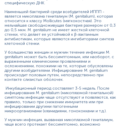
специфическую ДНК.
(уретрита, бартолинита, вульвовагинита, аднексита,
эндометрита). Для беременных микоплазмоз опасен
Наименьшей бактерией среди возбудителей ИППП -
выкидышем, внутриутробными инфекциями и
является микоплазма гениталиум (M. genitalium), которая
кровотечениями при родах.
относится к классу Mollіcutes (мягкокостная). Это
мельчайшая свободноживущая бактерия размером от 0,3
до 0,5 мкм. M. genitalium не имеет жесткой клеточной
стенки, что делает ее устойчивой к β-лактамным
Материал
антибиотикам, которые являются ингибиторами синтеза
клеточной стенки.
секрет простати
У большинства женщин и мужчин течение инфекции M.
genitalium может быть бессимптомным, или наоборот, с
выраженными клиническими проявлениями и
Зміст:
осложнениями, похожими на те, которые обусловлены
другими возбудителями. Инфицирование M. genitalium
происходит половым путем, непосредственно при
контакте слизистых оболочек.
Маркер
Показания к назначению
Инкубационный период составляет 3-5 недель. После
инфицирования M. genitalium (микоплазмой генитальной)
Общая характеристика
симптомы инфекции чаще отсутствуют и появляются, как
правило, только при снижении иммунитета или при
Интерферирующие факторы
инфицировании другими патогенными
Інтерпретація
микроорганизмами (хламидиями, гонококками и т.д.).
Дополнительная информация
У мужчин инфекция, вызванная микоплазмой гениталиум,
чаще всего протекает бессимптомно, возможно
*
Единицы измерения, референтные значения и диапазон