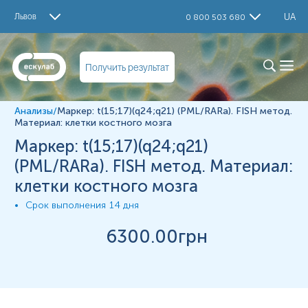
Исследование
Львов
UA
0 800 503 680
Маркер: t(15;17) PML/RARa. FISH метод
Примечания
Материал
Получить результат
клітини кісткового мозку
Анализы
/
Маркер: t(15;17)(q24;q21) (PML/RARa). FISH метод.
Материал: клетки костного мозга
*
Единицы измерения, референтные значения и диапазон
Маркер: t(15;17)(q24;q21)
измерений могут изменяться в соответствии с
изменением тест-систем.
(PML/RARa). FISH метод. Материал:
клетки костного мозга
Срок выполнения
14 дня
6300
.00грн