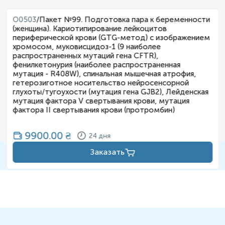
O0503
/
Пакет №99. Подготовка пара к беременности
(женщина). Кариотипирование лейкоцитов
периферической крови (GTG-метод) с изображением
хромосом, муковисцидоз-1 (9 наиболее
распространенных мутаций гена CFTR),
фенилкетонурия (наиболее распространенная
мутация - R408W), спинальная мышечная атрофия,
гетерозиготное носительство нейросенсорной
глухоты/тугоухости (мутация гена GJB2), Лейденская
мутация фактора V свертывания крови, мутация
фактора II свертывания крови (протромбин)
9900.00
₴
24 дня
Заказать