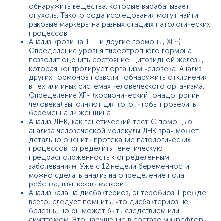
обнаружить вещества, которые вырабатывает
опухоль. Такого рода исследования могут найти
раковые маркеры на разных стадиях патологических
процессов.
Анализ крови на ТТГ и другие гормоны, ХГЧ).
Определение уровня тиреотропного гормона
позволит оценить состояние щитовидной железы,
которая контролирует организм человека. Анализ
других гормонов позволит обнаружить отклонения
в тех или иных системах человеческого организма.
Определение ХГЧ (хорионический гонадотропин
человека) выполняют для того, чтобы проверить,
беременна ли женщина.
Анализ ДНК, как генетический тест. С помощью
анализа человеческой молекулы ДНК врач может
детально оценить протекание патологических
процессов, определить генетическую
предрасположенность к определенным
заболеваниям. Уже с 12 недели беременности
можно сделать анализ на определение пола
ребенка, взяв кровь матери.
Анализ кала на дисбактериоз, энтеробиоз. Прежде
всего, следует помнить, что дисбактериоз не
болезнь, но он может быть следствием или
симптомом. Это нарушение в составе микрофлоры