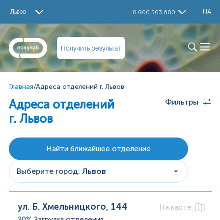
Львов
UA
0 800 503 680
Получить результат
Главная
/
Адреса отделений г. Львов
Адреса отделений
Фильтры
г. Львов
Найти ближайшее отделение
Выберите город
:
Львов
ул. Б. Хмельницкого, 144
На карте
20%
Загрузка отделения