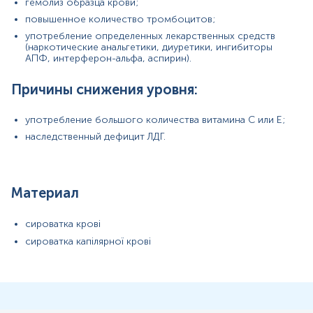
гемолиз образца крови;
2024-09-19
повышенное количество тромбоцитов;
употребление определенных лекарственных средств
(наркотические анальгетики, диуретики, ингибиторы
Шукала лабораторію, де можна зробити
АПФ, интерферон-альфа, аспирин).
декілька специфічних аналізів, і виявилося, що
тут є буквально все. Мені навіть не довелося
Причины снижения уровня:
замовляти їх окремо в інших місцях – усе
зробили тут. Ще й лабораторія дуже зручно
розташована, легко доїхати як на машині, так і
употребление большого количества витамина С или Е;
на маршрутці.
наследственный дефицит ЛДГ.
Материал
сироватка крові
сироватка капілярної крові