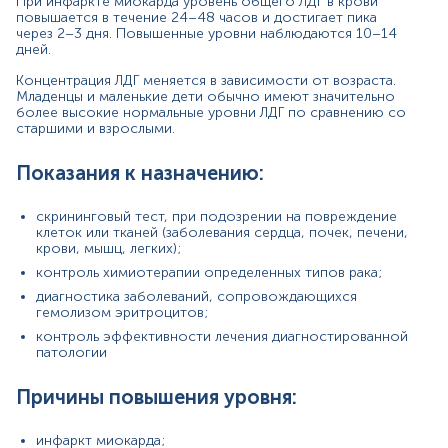
При инфаркте миокарда уровень общего ЛДГ в крови
заболевание почек (инфаркт почки, почечная
повышается в течение 24–48 часов и достигает пика
через 2–3 дня. Повышенные уровни наблюдаются 10–14
недостаточность);
дней.
травмирование мышц;
мышечная дистрофия;
Концентрация ЛДГ меняется в зависимости от возраста.
инфаркт кишечника, легких;
Младенцы и маленькие дети обычно имеют значительно
панкреатит;
более высокие нормальные уровни ЛДГ по сравнению со
инфекционные заболевания (менингит,
старшими и взрослыми.
энцефалит, инфекционный мононуклеоз);
онкологические патологии (лимфома, лейкемия,
Показания к назначению:
множественная миелома);
переломы костей;
инсульт.
скрининговый тест, при подозрении на повреждение
клеток или тканей (заболевания сердца, почек, печени,
Для определения точной локализации повреждения
крови, мышц, легких);
следует провести анализ на изоферменты ЛДГ.
контроль химиотерапии определенных типов рака;
диагностика заболеваний, сопровождающихся
Причиной ложноположительных результатов является:
гемолизом эритроцитов;
интенсивные физические нагрузки;
контроль эффективности лечения диагностированной
гемолиз образца крови;
патологии
повышенное количество тромбоцитов;
употребление определенных лекарственных
Причины повышения уровня:
средств (наркотические анальгетики, диуретики,
ингибиторы АПФ, интерферон-альфа, аспирин).
инфаркт миокарда;