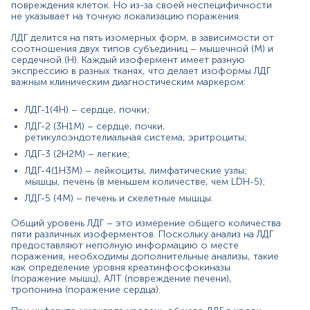
повреждения клеток. Но из-за своей неспецифичности
повышается в течение 24–48 часов и достигает пика
не указывает на точную локализацию поражения.
через 2–3 дня. Повышенные уровни наблюдаются 10–
14 дней.
ЛДГ делится на пять изомерных форм, в зависимости от
соотношения двух типов субъединиц – мышечной (М) и
Концентрация ЛДГ меняется в зависимости от
сердечной (Н). Каждый изофермент имеет разную
возраста. Младенцы и маленькие дети обычно имеют
экспрессию в разных тканях, что делает изоформы ЛДГ
значительно более высокие нормальные уровни ЛДГ
важным клиническим диагностическим маркером:
по сравнению со старшими и взрослыми.
ЛДГ-1(4Н) – сердце, почки;
Показания к назначению:
ЛДГ-2 (3H1M) – сердце, почки,
ретикулоэндотелиальная система, эритроциты;
скрининговый тест, при подозрении на
повреждение клеток или тканей (заболевания
ЛДГ-3 (2Н2М) – легкие;
сердца, почек, печени, крови, мышц, легких);
ЛДГ-4(1H3M) – лейкоциты, лимфатические узлы;
контроль химиотерапии определенных типов
мышцы, печень (в меньшем количестве, чем LDH-5);
рака;
ЛДГ-5 (4М) – печень и скелетные мышцы.
диагностика заболеваний, сопровождающихся
гемолизом эритроцитов;
Общий уровень ЛДГ – это измерение общего количества
контроль эффективности лечения
пяти различных изоферментов. Поскольку анализ на ЛДГ
диагностированной патологии
предоставляют неполную информацию о месте
поражения, необходимы дополнительные анализы, такие
Причины повышения уровня:
как определение уровня креатинфосфокиназы
(поражение мышц), АЛТ (повреждение печени),
инфаркт миокарда;
тропонина (поражение сердца).
заболевания печени (цирроз, гепатиты);
анемия (гемолитическая, мегалобластная);