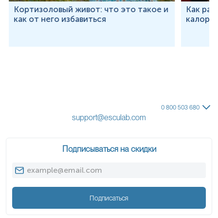
Кортизоловый живот: что это такое и
Как рас
как от него избавиться
калорий
0 800 503 680
support@esculab.com
Подписываться на скидки
Подписаться