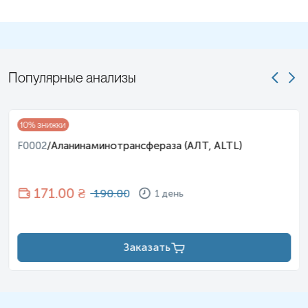
Популярные анализы
10
% знижки
F0002
/
Аланинаминотрансфераза (АЛТ, ALTL)
171
.00 ₴
190.00
1 день
Заказать