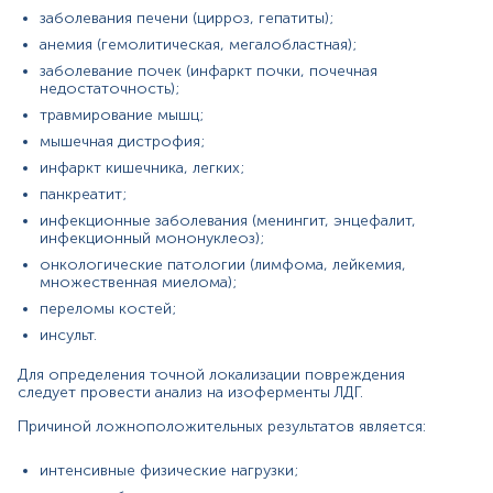
Причины снижения уровня:
заболевания печени (цирроз, гепатиты);
употребление большого количества витамина С
анемия (гемолитическая, мегалобластная);
или Е;
заболевание почек (инфаркт почки, почечная
наследственный дефицит ЛДГ.
недостаточность);
травмирование мышц;
мышечная дистрофия;
Материал
инфаркт кишечника, легких;
сироватка крові
панкреатит;
сироватка капілярної крові
инфекционные заболевания (менингит, энцефалит,
инфекционный мононуклеоз);
онкологические патологии (лимфома, лейкемия,
множественная миелома);
*
Единицы измерения, референтные значения и диапазон
измерений могут изменяться в соответствии с
переломы костей;
изменением тест-систем.
инсульт.
Для определения точной локализации повреждения
следует провести анализ на изоферменты ЛДГ.
Причиной ложноположительных результатов является:
Світлана Д
интенсивные физические нагрузки;