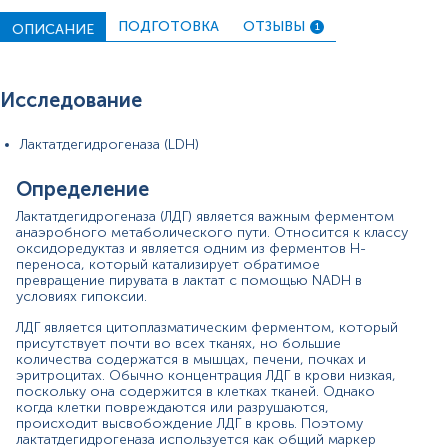
ЛДГ делится на пять изомерных форм, в зависимости
от соотношения двух типов субъединиц – мышечной
ПОДГОТОВКА
ОТЗЫВЫ
ОПИСАНИЕ
1
(М) и сердечной (Н). Каждый изофермент имеет
разную экспрессию в разных тканях, что делает
изоформы ЛДГ важным клиническим диагностическим
маркером:
Исследование
ЛДГ-1(4Н) – сердце, почки;
ЛДГ-2 (3H1M) – сердце, почки,
Лактатдегидрогеназа (LDH)
ретикулоэндотелиальная система, эритроциты;
ЛДГ-3 (2Н2М) – легкие;
Определение
ЛДГ-4(1H3M) – лейкоциты, лимфатические узлы;
мышцы, печень (в меньшем количестве, чем LDH-
Лактатдегидрогеназа (ЛДГ) является важным ферментом
5);
анаэробного метаболического пути. Относится к классу
оксидоредуктаз и является одним из ферментов Н-
ЛДГ-5 (4М) – печень и скелетные мышцы.
переноса, который катализирует обратимое
превращение пирувата в лактат с помощью NADH в
Общий уровень ЛДГ – это измерение общего
условиях гипоксии.
количества пяти различных изоферментов. Поскольку
анализ на ЛДГ предоставляют неполную информацию
ЛДГ является цитоплазматическим ферментом, который
о месте поражения, необходимы дополнительные
присутствует почти во всех тканях, но большие
анализы, такие как определение уровня
количества содержатся в мышцах, печени, почках и
креатинфосфокиназы (поражение мышц), АЛТ
эритроцитах. Обычно концентрация ЛДГ в крови низкая,
(повреждение печени), тропонина (поражение
поскольку она содержится в клетках тканей. Однако
когда клетки повреждаются или разрушаются,
сердца).
происходит высвобождение ЛДГ в кровь. Поэтому
лактатдегидрогеназа используется как общий маркер
При инфаркте миокарда уровень общего ЛДГ в крови