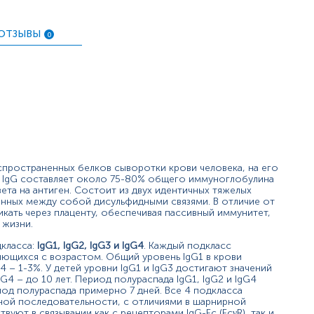
орядка у лиц с подозрением на иммунодефицит. Сначала сл
ОТЗЫВЫ
0
ный уровень IgG3 должен быть подтвержден как минимум че
о или комбинированного иммунодефицита;
 иммунодефицитов;
 несмотря на соответствующую вакцинацию;
спространенных белков сыворотки крови человека, на его
. IgG составляет около 75-80% общего иммуноглобулина
ета на антиген. Состоит из двух идентичных тяжелых
иненных между собой дисульфидными связями. В отличие от
кать через плаценту, обеспечивая пассивный иммунитет,
 жизни.
дкласса:
IgG1, IgG2, IgG3 и IgG4
. Каждый подкласс
няющихся с возрастом. Общий уровень IgG1 в крови
е заболевания;
4 – 1-3%. У детей уровни IgG1 и IgG3 достигают значений
gG4 – до 10 лет. Период полураспада IgG1, IgG2 и IgG4
иод полураспада примерно 7 дней. Все 4 подкласса
ой последовательности, с отличиями в шарнирной
уют в связывании как с рецепторами IgG-Fc (FcγR), так и