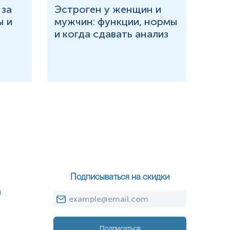
 за
Эстроген у женщин и
Что
ы и
мужчин: функции, нормы
и в
и когда сдавать анализ
при
Подписываться на скидки
я
Подписаться