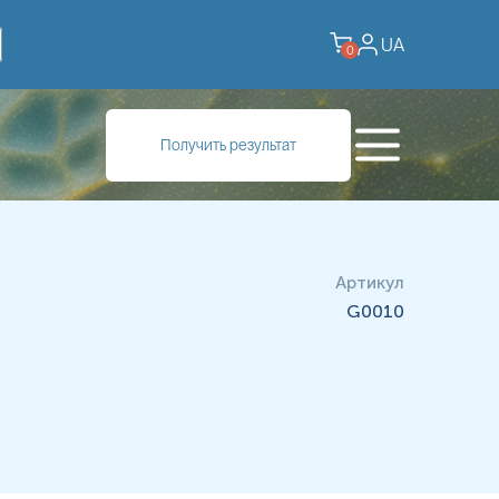
UA
0
иходится около 10-20% белка плазмы крови. IgG
Получить результат
Состоит из двух идентичных тяжелых цепей (γ) и двух
ие размеры и способен проникать через плаценту,
крови в разных концентрациях, изменяющихся с возрастом.
достигают значений взрослых людей до 5-7 лет, тогда как
т период полураспада примерно 7 дней. Все 4 подкласса
Артикул
нцевом домене CH2. Эти участки участвуют в связывании
G0010
ак с точки зрения активации FcγR-экспрессирующих клеток,
активации комплемента.
исимыми. Он отвечает за иммунный ответ против Moraxella
ц с дефицитом IgG3. Антитела IgG3 известны своей
и с дефицитами других подклассов, особенно IgG1. У людей
ссировать в хронические заболевания легких. При