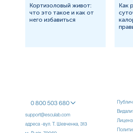
ития
Кортизоловый живот:
Как 
что это такое и как от
суто
 у
него избавиться
кало
прав
Публич
0 800 503 680
Видалит
support@esculab.com
Лиценз
адреса -вул. Т. Шевченка, 313
Полити