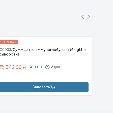
10
% знижки
10
% зни
G0003
/
Суммарные иммуноглобулины M (IgM) в
G0004
сыворотке
сывор
342
.00 ₴
34
380.00
2 дня
Заказать