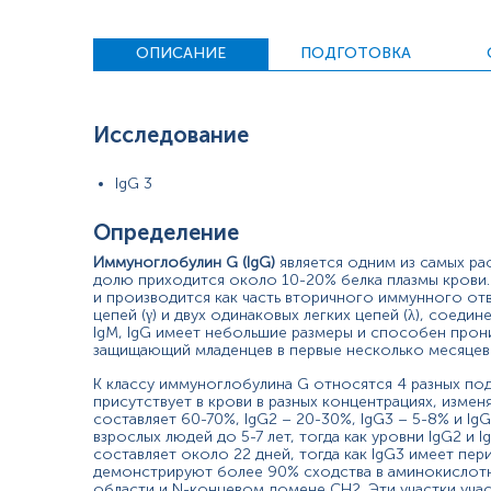
Определение подклассов IgG не является тестом первого п
ОПИСАНИЕ
ПОДГОТОВКА
IgM наряду с другими тестами на иммунодефицит. Аномаль
Показания к назначению:
Исследование
оценка лиц с клиническими признаками гуморальног
Обследование лиц с семейным анамнезом первичных
Оценка лиц с частыми рецидивирующими инфекциями,
IgG 3
Обследование лиц с низким уровнем общего IgG;
Дифференциальная диагностика иммунодефицитов.
Определение
Причины повышения уровня
Иммуноглобулин G (IgG)
является одним из самых ра
долю приходится около 10-20% белка плазмы крови
Не имеют значимого клинического значения.
и производится как часть вторичного иммунного отв
цепей (γ) и двух одинаковых легких цепей (λ), соед
IgM, IgG имеет небольшие размеры и способен прони
Причины снижения уровня:
защищающий младенцев в первые несколько месяцев
общий вариабельный иммунодефицит;
К классу иммуноглобулина G относятся 4 разных по
комбинированный иммунодефицит;
присутствует в крови в разных концентрациях, изме
другие первичные и приобретенные иммунодефицитны
составляет 60-70%, IgG2 – 20-30%, IgG3 – 5-8% и IgG
синдром Вискота-Олдрича.
взрослых людей до 5-7 лет, тогда как уровни IgG2 и I
составляет около 22 дней, тогда как IgG3 имеет пер
демонстрируют более 90% сходства в аминокислотн
Материал
области и N-концевом домене CH2. Эти участки участв