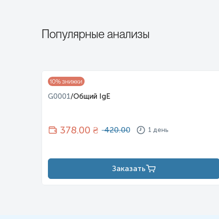
Популярные анализы
10
% знижки
тет
G0001
/
Общий IgE
378
.00 ₴
420.00
1 день
Заказать