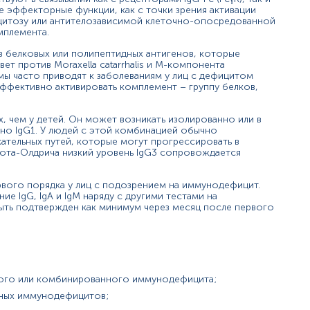
е эффекторные функции, как с точки зрения активации
оцитозу или антителозависимой клеточно-опосредованной
мплемента.
в белковых или полипептидных антигенов, которые
й могут изменяться в соответствии с изменением тест-систем.
ет против Moraxella catarrhalis и М-компонента
мы часто приводят к заболеваниям у лиц с дефицитом
эффективно активировать комплемент – группу белков,
х, чем у детей. Он может возникать изолированно или в
но IgG1. У людей с этой комбинацией обычно
тельных путей, которые могут прогрессировать в
кота-Олдрича низкий уровень IgG3 сопровождается
рвого порядка у лиц с подозрением на иммунодефицит.
е IgG, IgA и IgM наряду с другими тестами на
ыть подтвержден как минимум через месяц после первого
ного или комбинированного иммунодефицита;
чных иммунодефицитов;