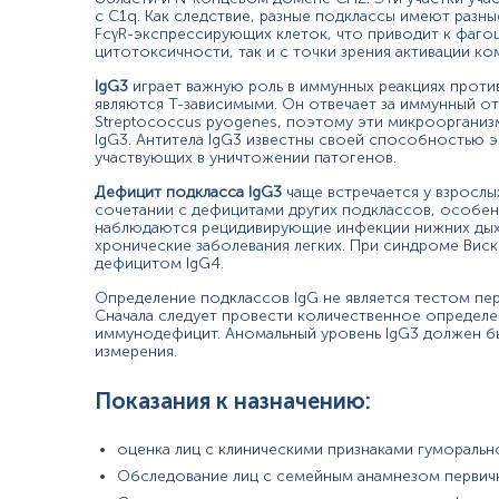
с C1q. Как следствие, разные подклассы имеют разны
сироватка крові
FcγR-экспрессирующих клеток, что приводит к фаг
цитотоксичности, так и с точки зрения активации ко
IgG3
играет важную роль в иммунных реакциях проти
*
Единицы измерения, референтные значения и диапазон измерени
являются Т-зависимыми. Он отвечает за иммунный отв
Streptococcus pyogenes, поэтому эти микроорганиз
IgG3. Антитела IgG3 известны своей способностью 
участвующих в уничтожении патогенов.
Дефицит подкласса IgG3
чаще встречается у взрослы
сочетании с дефицитами других подклассов, особен
наблюдаются рецидивирующие инфекции нижних дыха
хронические заболевания легких. При синдроме Вис
дефицитом IgG4.
Определение подклассов IgG не является тестом пе
Сначала следует провести количественное определени
иммунодефицит. Аномальный уровень IgG3 должен б
измерения.
Показания к назначению:
Примечание!
оценка лиц с клиническими признаками гумораль
Предостережение!
Обследование лиц с семейным анамнезом перви