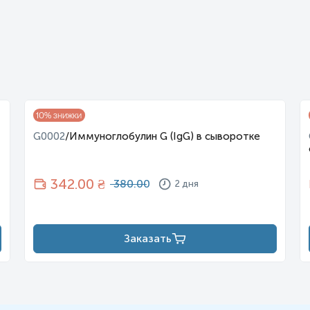
10
% знижки
G0002
/
Иммуноглобулин G (IgG) в сыворотке
342
.00 ₴
380.00
2 дня
Заказать