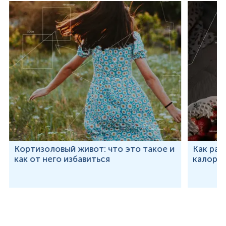
Кортизоловый живот: что это такое и
Как рас
как от него избавиться
калорий