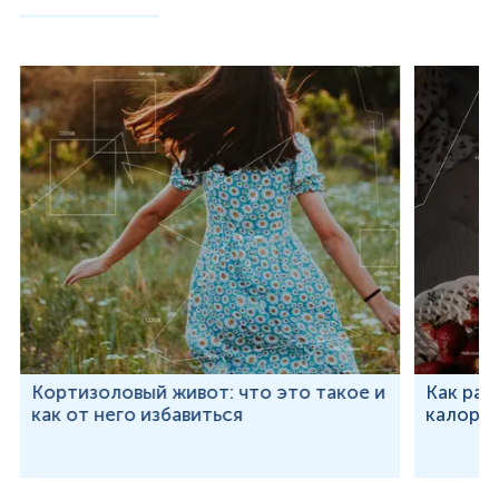
Кортизоловый живот: что это такое и
Как рас
как от него избавиться
калорий