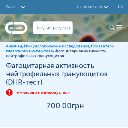
Исследование
Львов
UA
0 800 503 680
Индекс стимуляции
Гранулоциты с активностью респираторного взрыва
Материал
Получить результат
цільна кров
Анализы
/
Иммунологические исследования
/
Показатели
клеточного иммунитета
/
Фагоцитарная активность
нейтрофильных гранулоцитов...
*
Единицы измерения, референтные значения и диапазон
измерений могут изменяться в соответствии с
Фагоцитарная активность
изменением тест-систем.
нейтрофильных гранулоцитов
(DHR-тест)
Тимчасово не виконується
700
.00грн