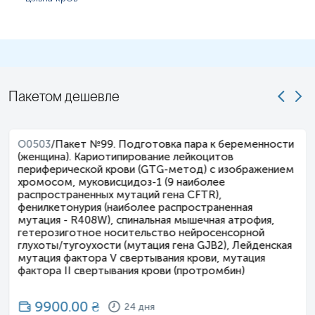
Пакетом дешевле
O0503
/
Пакет №99. Подготовка пара к беременности
(женщина). Кариотипирование лейкоцитов
периферической крови (GTG-метод) с изображением
хромосом, муковисцидоз-1 (9 наиболее
распространенных мутаций гена CFTR),
фенилкетонурия (наиболее распространенная
мутация - R408W), спинальная мышечная атрофия,
гетерозиготное носительство нейросенсорной
глухоты/тугоухости (мутация гена GJB2), Лейденская
мутация фактора V свертывания крови, мутация
фактора II свертывания крови (протромбин)
9900.00
₴
24 дня