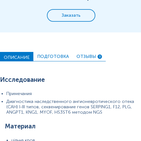
Заказать
ПОДГОТОВКА
ОТЗЫВЫ
ОПИСАНИЕ
0
Исследование
Примечания
Диагностика наследственного ангионевротического отека
(САН) I-III типов, секвенирование генов SERPING1, F12, PLG,
ANGPT1, KNG1, MYOF, HS3ST6 методом NGS
Материал
цільна кров