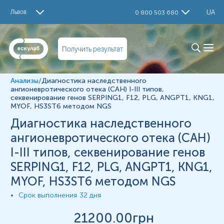
Исследование
Львов
UA
0 800 503 680
Примечания
Диагностика наследственного ангионевротического
отека (САН) I-III типов, секвенирование генов
Получить результат
SERPING1, F12, PLG, ANGPT1, KNG1, MYOF, HS3ST6
методом NGS
Материал
Анализы
/
Диагностика наследственного
ангионевротического отека (САН) I-III типов,
цільна кров
секвенирование генов SERPING1, F12, PLG, ANGPT1, KNG1,
MYOF, HS3ST6 методом NGS
Диагностика наследственного
*
Единицы измерения, референтные значения и диапазон
измерений могут изменяться в соответствии с
ангионевротического отека (САН)
изменением тест-систем.
I-III типов, секвенирование генов
SERPING1, F12, PLG, ANGPT1, KNG1,
MYOF, HS3ST6 методом NGS
Срок выполнения
32 дня
21200
.00грн