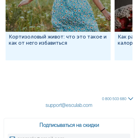
Кортизоловый живот: что это такое и
Как рас
как от него избавиться
калорий
0 800 503 680
support@esculab.com
Подписываться на скидки