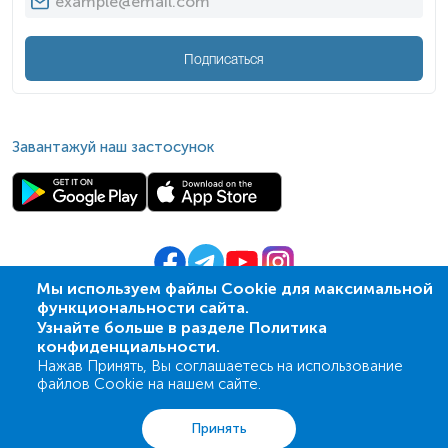
Подписаться
Завантажуй наш застосунок
Мы используем файлы Cookie для максимальной
функциональности сайта.
© 2009-
2026
| ПСМЛ «Ескулаб»
Узнайте больше в разделе Политика
IT партнер MZ-group
конфиденциальности.
Нажав Принять, Вы соглашаетесь на использование
файлов Cookie на нашем сайте.
Анализы
Акции
Адреса
Корзина
Вход
Принять