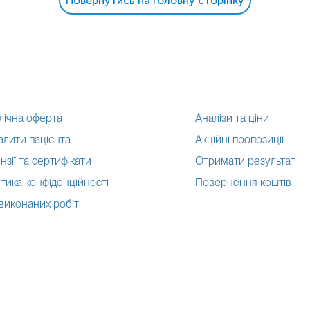
Повернутись на головну сторінку
лічна оферта
Аналізи та ціни
алити пацієнта
Акційні пропозиції
нзії та сертифікати
Отримати результат
тика конфіденційності
Повернення коштів
 виконаних робіт