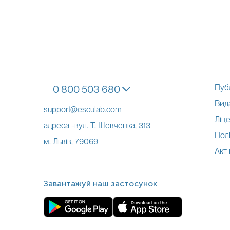
Пуб
0 800 503 680
Вид
support@esculab.com
Ліце
адреса -вул. Т. Шевченка, 313
Полі
м. Львів, 79069
Акт
Завантажуй наш застосунок