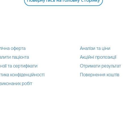
Повернутись на головну сторінку
лічна оферта
Аналізи та ціни
алити пацієнта
Акційні пропозиції
нзії та сертифікати
Отримати результат
тика конфіденційності
Повернення коштів
 виконаних робіт