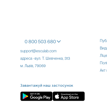
Пуб
0 800 503 680
Вид
support@esculab.com
Ліце
адреса -вул. Т. Шевченка, 313
Полі
м. Львів, 79069
Акт
Завантажуй наш застосунок