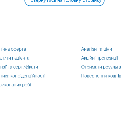
Повернутись на головну сторінку
лічна оферта
Аналізи та ціни
алити пацієнта
Акційні пропозиції
нзії та сертифікати
Отримати результат
тика конфіденційності
Повернення коштів
 виконаних робіт