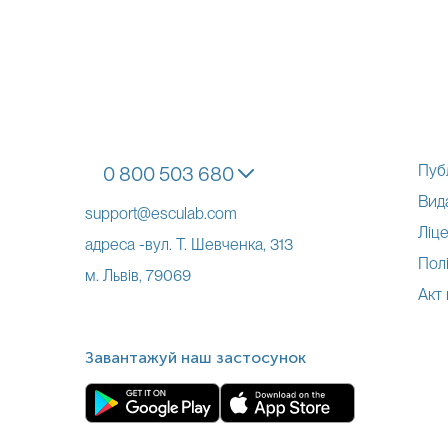
Пуб
0 800 503 680
Вид
support@esculab.com
Ліце
адреса -вул. Т. Шевченка, 313
Полі
м. Львів, 79069
Акт
Завантажуй наш застосунок