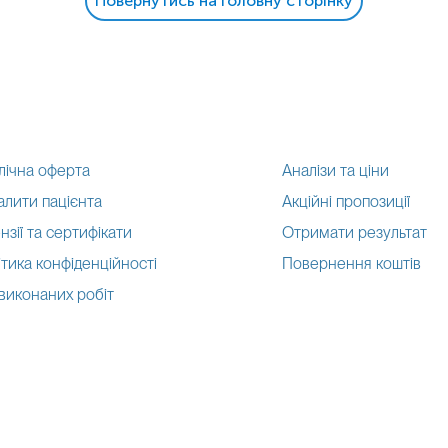
Повернутись на головну сторінку
лічна оферта
Аналізи та ціни
алити пацієнта
Акційні пропозиції
нзії та сертифікати
Отримати результат
тика конфіденційності
Повернення коштів
 виконаних робіт