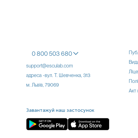
Пуб
0 800 503 680
Вид
support@esculab.com
Ліце
адреса -вул. Т. Шевченка, 313
Полі
м. Львів, 79069
Акт
Завантажуй наш застосунок