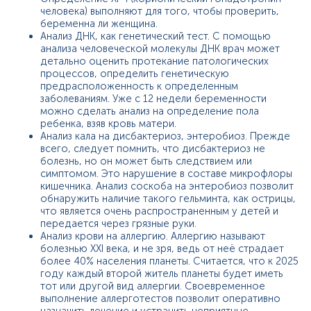
человека) выполняют для того, чтобы проверить,
беременна ли женщина.
Анализ ДНК, как генетический тест. С помощью
анализа человеческой молекулы ДНК врач может
детально оценить протекание патологических
процессов, определить генетическую
предрасположенность к определенным
заболеваниям. Уже с 12 недели беременности
можно сделать анализ на определение пола
ребенка, взяв кровь матери.
Анализ кала на дисбактериоз, энтеробиоз. Прежде
всего, следует помнить, что дисбактериоз не
болезнь, но он может быть следствием или
симптомом. Это нарушение в составе микрофлоры
кишечника. Анализ соскоба на энтеробиоз позволит
обнаружить наличие такого гельминта, как острицы,
что является очень распространенным у детей и
передается через грязные руки.
Анализ крови на аллергию. Аллергию называют
болезнью ХХІ века, и не зря, ведь от неё страдает
более 40% населения планеты. Считается, что к 2025
году каждый второй житель планеты будет иметь
тот или другой вид аллергии. Своевременное
выполнение аллерготестов позволит оперативно