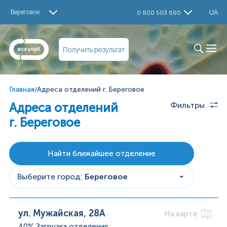
Береговое
UA
0 800 503 680
Получить результат
Главная
/
Адреса отделений г. Береговое
Адреса отделений
Фильтры
г. Береговое
Найти ближайшее отделение
Выберите город
:
Береговое
ул. Мужайская, 28А
На карте
40%
Загрузка отделения