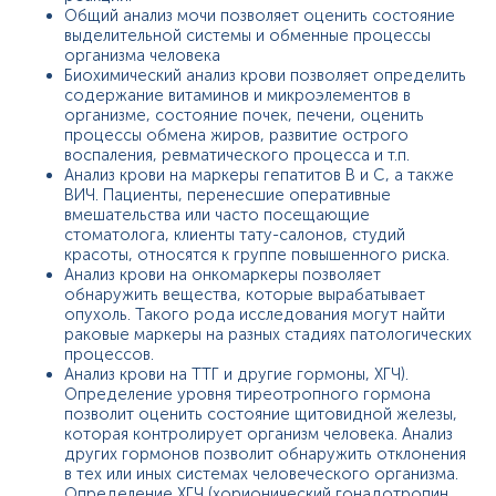
Общий анализ мочи позволяет оценить состояние
выделительной системы и обменные процессы
организма человека
Биохимический анализ крови позволяет определить
содержание витаминов и микроэлементов в
организме, состояние почек, печени, оценить
процессы обмена жиров, развитие острого
воспаления, ревматического процесса и т.п.
Анализ крови на маркеры гепатитов В и С, а также
ВИЧ. Пациенты, перенесшие оперативные
вмешательства или часто посещающие
стоматолога, клиенты тату-салонов, студий
красоты, относятся к группе повышенного риска.
Анализ крови на онкомаркеры позволяет
обнаружить вещества, которые вырабатывает
опухоль. Такого рода исследования могут найти
раковые маркеры на разных стадиях патологических
процессов.
Анализ крови на ТТГ и другие гормоны, ХГЧ).
Определение уровня тиреотропного гормона
позволит оценить состояние щитовидной железы,
которая контролирует организм человека. Анализ
других гормонов позволит обнаружить отклонения
в тех или иных системах человеческого организма.
Определение ХГЧ (хорионический гонадотропин