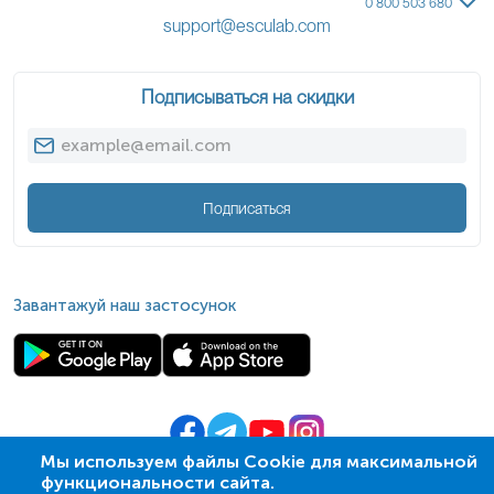
0 800 503 680
support@esculab.com
Подписываться на скидки
Подписаться
Завантажуй наш застосунок
Мы используем файлы Cookie для максимальной
функциональности сайта.
© 2009-
2026
| ПСМЛ «Ескулаб»