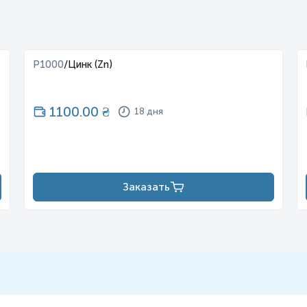
P1000
/
Цинк (Zn)
1100.00
₴
18 дня
Заказать