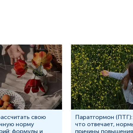
рассчитать свою
Паратгормон (ПТГ):
чную норму
что отвечает, норм
рий: формулы и
причины повышения