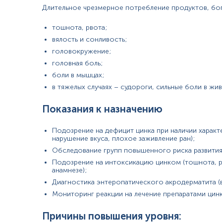
гипоальбуминемия;
Длительное чрезмерное потребление продуктов, бог
острые инфекции;
инфаркт миокарда;
тошнота, рвота;
хронические заболевания почек;
стресс;
вялость и сонливость;
парентеральное питание;
головокружение;
беременность;
головная боль;
прием определенных лекарственных препаратов (глю
боли в мышцах;
в тяжелых случаях – судороги, сильные боли в жив
Материал
Показания к назначению
цільна кров
Подозрение на дефицит цинка при наличии харак
нарушение вкуса, плохое заживление ран);
*
Единицы измерения, референтные значения и диапазон измерени
Обследование групп повышенного риска развития
Подозрение на интоксикацию цинком (тошнота, р
анамнезе);
Диагностика энтеропатического акродерматита (
Мониторинг реакции на лечение препаратами цинк
Причины повышения уровня: