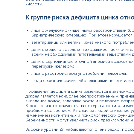
Подозрение на интоксикацию цинком (тошнота, рвота,
кислоты.
Диагностика энтеропатического акродерматита (врож
Мониторинг реакции на лечение препаратами цинка.
К группе риска дефицита цинка отно
Причины повышения уровня:
лица с желудочно-кишечными расстройствами (бол
чрезмерное потребление Zn с едой;
бариатрическую операцию. При этом нарушается 
атеросклероз;
вегетарианцы или веганы, из-за низкого потребле
ишемическая болезнь сердца;
дети старшего возраста, находящиеся исключите
первичная остеосаркома кости;
всеми необходимыми питательными веществами до 
гемодиализ;
дети с серповидноклеточной анемией возможно ч
анемия;
перегрузки железом;
прием определенных лекарственных препаратов (пени
лица с расстройством употребления алкоголя;
Причины снижения уровня:
люди с хроническими заболеваниями печени или п
сниженное потребление Zn с едой;
Проявления дефицита цинка изменяются в зависимост
энтеропатический акродерматит;
диарея является наиболее распространенным призна
воспалительные заболевания кишечника (болезнь Крона
выпадение волос, задержка роста и полового созре
Взрослые часто жалуются на потерю аппетита, изме
телеокия;
проблемы со зрением. У пожилых людей снижение ур
хронические заболевания печени (цирроз);
изменением когнитивных и психологических функций
серповидноклеточная анемия;
беременности могут увеличить риск преэклампсии и
расстройство употребления алкоголя;
легочная форма туберкулеза;
Высокие уровни Zn наблюдаются очень редко, поско