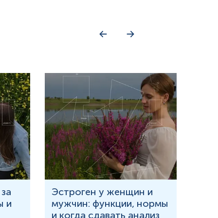
 за
Эстроген у женщин и
Что
ы и
мужчин: функции, нормы
и в
и когда сдавать анализ
при