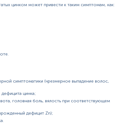
атых цинком может привести к таким симптомам, как:
кокортикостероиды, эстрогенсодержащие препараты).
оте.
терной симптоматики (чрезмерное выпадение волос,
й могут изменяться в соответствии с изменением тест-систем.
 дефицита цинка;
вота, головная боль, вялость при соответствующем
врожденный дефицит Zn);
а.