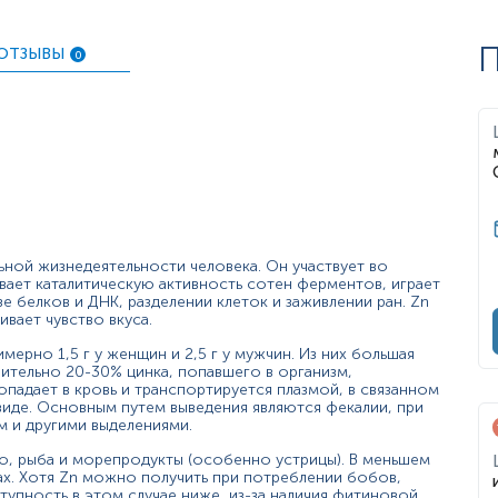
к.
П
ОТЗЫВЫ
0
озраста. У младенцев и детей младшего возраста диарея я
, задержка роста и полового созревания, повышенная восп
ажение кожи и проблемы со зрением. У пожилых людей сниж
ие концентрации цинка в сыворотке крови во время береме
о избыток выводится с калом и мочой.
инком может привести к таким симптомам, как:
ной жизнедеятельности человека. Он участвует во
вает каталитическую активность сотен ферментов, играет
 белков и ДНК, разделении клеток и заживлении ран. Zn
вает чувство вкуса.
ерно 1,5 г у женщин и 2,5 г у мужчин. Из них большая
зительно 20-30% цинка, попавшего в организм,
опадает в кровь и транспортируется плазмой, в связанном
виде. Основным путем выведения являются фекалии, при
м и другими выделениями.
о, рыба и морепродукты (особенно устрицы). В меньшем
й симптоматики (чрезмерное выпадение волос, нарушение в
ах. Хотя Zn можно получить при потреблении бобов,
ицита цинка;
упность в этом случае ниже, из-за наличия фитиновой