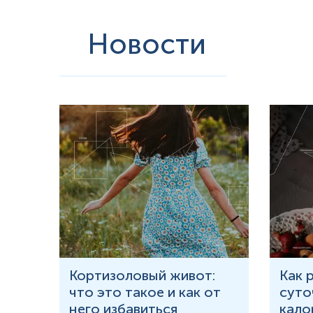
Новости
ития
Кортизоловый живот:
Как 
что это такое и как от
суто
 у
него избавиться
кало