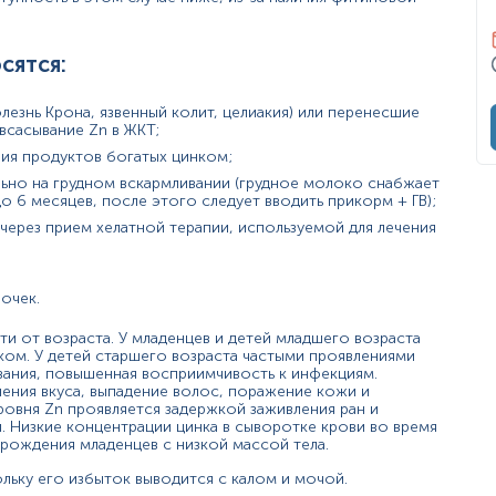
 головная боль, вялость при соответствующем анамнезе);
денный дефицит Zn);
сятся:
езнь Крона, язвенный колит, целиакия) или перенесшие
всасывание Zn в ЖКТ;
ния продуктов богатых цинком;
льно на грудном вскармливании (грудное молоко снабжает
6 месяцев, после этого следует вводить прикорм + ГВ);
ерез прием хелатной терапии, используемой для лечения
цилламин, хлорталидон).
очек.
и от возраста. У младенцев и детей младшего возраста
ком. У детей старшего возраста частыми проявлениями
, язвенный колит);
вания, повышенная восприимчивость к инфекциям.
нения вкуса, выпадение волос, поражение кожи и
овня Zn проявляется задержкой заживления ран и
. Низкие концентрации цинка в сыворотке крови во время
 рождения младенцев с низкой массой тела.
льку его избыток выводится с калом и мочой.