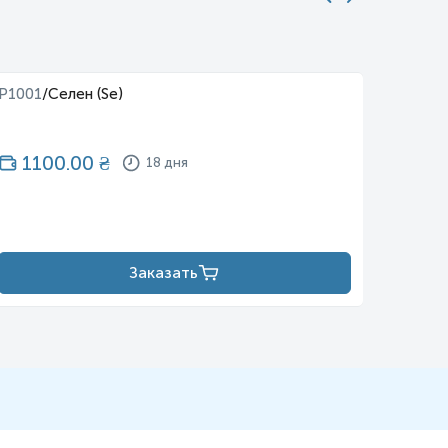
P1001
/
Селен (Se)
P1006
/
1100.00
₴
11
18 дня
Заказать