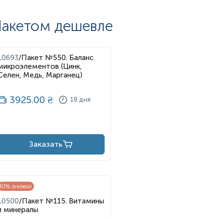
акетом дешевле
вляется наиболее распространенным признаком. У детей
риимчивость к инфекциям. Взрослые часто жалуются на
ение уровня Zn проявляется задержкой заживления ран и
L0693
/
Пакет №550. Баланс
нности могут увеличить риск преэклампсии и рождения
микроэлементов (Цинк,
Селен, Медь, Марганец)
3925.00
₴
18 дня
Заказать
10
% знижки
L0500
/
Пакет №115. Витамины
куса, плохое заживление ран);
и минералы