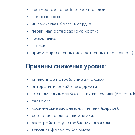
чрезмерное потребление Zn с едой;
атеросклероз;
ишемическая болезнь сердца;
первичная остеосаркома кости;
гемодиализ;
Предостережение!
анемия;
прием определенных лекарственных препаратов (п
Причины снижения уровня:
сниженное потребление Zn с едой;
энтеропатический акродерматит;
воспалительные заболевания кишечника (болезнь К
телеокия;
хронические заболевания печени (цирроз);
серповидноклеточная анемия;
расстройство употребления алкоголя;
легочная форма туберкулеза;