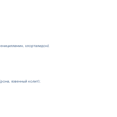
еницилламин, хлорталидон).
рона, язвенный колит);