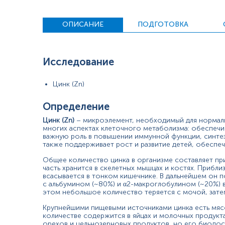
лица с расстройством употребления алкоголя;
люди с хроническими заболеваниями печени или поче
ОПИСАНИЕ
ПОДГОТОВКА
Проявления дефицита цинка изменяются в зависимости от в
старшего возраста частыми проявлениями выпадение волос
потерю аппетита, изменения вкуса, выпадение волос, пор
Исследование
изменением когнитивных и психологических функций. Низк
младенцев с низкой массой тела.
Цинк (Zn)
Высокие уровни Zn наблюдаются очень редко, поскольку ег
Определение
Длительное чрезмерное потребление продуктов, богатых ц
Цинк (Zn)
– микроэлемент, необходимый для нормаль
тошнота, рвота;
многих аспектах клеточного метаболизма: обеспечи
вялость и сонливость;
важную роль в повышении иммунной функции, синтезе
также поддерживает рост и развитие детей, обеспечи
головокружение;
головная боль;
Общее количество цинка в организме составляет прим
боли в мышцах;
часть хранится в скелетных мышцах и костях. Прибли
в тяжелых случаях – судороги, сильные боли в животе.
всасывается в тонком кишечнике. В дальнейшем он п
с альбумином (~80%) и α2-макроглобулином (~20%) 
Показания к назначению
этом небольшое количество теряется с мочой, зате
Крупнейшими пищевыми источниками цинка есть мяс
Подозрение на дефицит цинка при наличии характерно
количестве содержится в яйцах и молочных продукт
Обследование групп повышенного риска развития деф
орехов и цельнозерновых продуктов, но его биодост