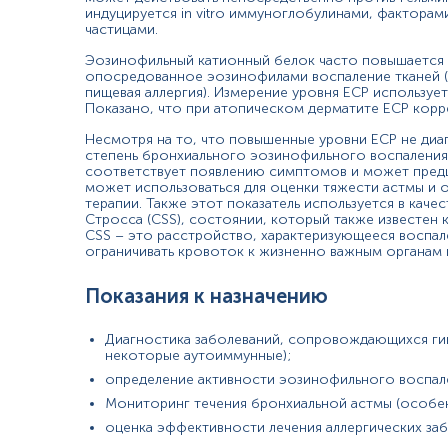
Причины снижения уровня
индуцируется in vitro иммуноглобулинами, фактор
частицами.
Не обнаружено.
Эозинофильный катионный белок часто повышается п
опосредованное эозинофилами воспаление тканей (в 
пищевая аллергия). Измерение уровня ECP используе
Показано, что при атопическом дерматите ECP корр
Применение
Несмотря на то, что повышенные уровни ECP не диа
при симптомах атопической бронхиальной астмы: одышка и 
степень бронхиального эозинофильного воспаления
также другими возможными аллергенами.
соответствует появлению симптомов и может предш
может использоваться для оценки тяжести астмы и
при симптомах атопического дерматита: зуд и сухость кож
терапии. Также этот показатель используется в каче
Стросса (CSS), состоянии, который также известен к
сильнее, то слабее) при условии возникновения болезни в в
CSS – это расстройство, характеризующееся воспа
ограничивать кровоток к жизненно важным органам и
при симптомах аллергического ринита: насморк, зуд, залож
дым, пыльца растений).
Показания к назначению
при симптомах пищевой аллергии: зуд и отек слизистой обо
ритма сердца, возникающие в ответ на прием яиц, молока, 
Диагностика заболеваний, сопровождающихся гип
некоторые аутоиммунные);
определение активности эозинофильного воспален
Материал
Мониторинг течения бронхиальной астмы (особен
оценка эффективности лечения аллергических заб
сироватка крові