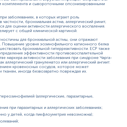
ами комплемента и сывороточными опсонизированными
ри заболеваниях, в которых играет роль
частности, бронхиальная астма, аллергический ринит,
тся для оценки активности аллергического воспаления.
елирует с общей клинической картиной.
гностичны для бронхиальной астмы, они отражают
приступ удушья, возникающие после контакта с шерстью жи
. Повышение уровня эозинофильного катионного белка
ествовать бронхиальной гиперреактивности. ECP также
 определения эффективности противовоспалительной
и, экзематозная кожная сыпь, интермиттирующее течение за
стве маркера активности заболевания при синдроме Чарга-
ак аллергический гранулематоз или аллергический ангиит.
озрасте до 2 лет.
лением кровеносных сосудов, которое может
 тканям, иногда безвозвратно повреждая их.
енность носа, чихание, головная боль, потеря обоняния, во
лочки полости ротоглотки, кожная сыпь (чаще всего крапивн
лесных орехов, рыбы, моллюсков, пшеницы или других проду
ереозинофилией (аллергические, паразитарные,
ия при паразитарных и аллергических заболеваниях;
но у детей, когда пикфлоуметрия невозможна);
олеваний;