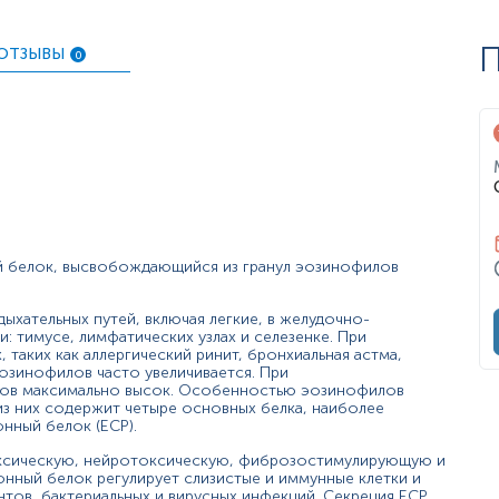
к к жизненно важным органам и тканям, иногда безвозврат
П
ОТЗЫВЫ
0
зинофилией (аллергические, паразитарные, некоторые аут
при паразитарных и аллергических заболеваниях;
 детей, когда пикфлоуметрия невозможна);
ваний;
 белок, высвобождающийся из гранул эозинофилов
ыхательных путей, включая легкие, в желудочно-
: тимусе, лимфатических узлах и селезенке. При
 таких как аллергический ринит, бронхиальная астма,
озинофилов часто увеличивается. При
ов максимально высок. Особенностью эозинофилов
 из них содержит четыре основных белка, наиболее
нный белок (ECP).
оксическую, нейротоксическую, фиброзостимулирующую и
ный белок регулирует слизистые и иммунные клетки и
тов, бактериальных и вирусных инфекций. Секреция ECP