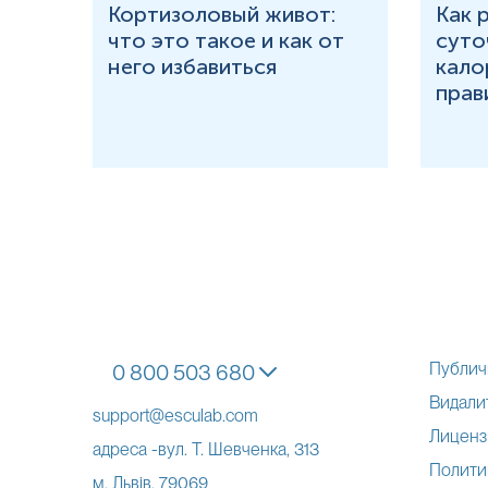
ития
Кортизоловый живот:
Как 
что это такое и как от
суто
 у
него избавиться
кало
прав
Публич
0 800 503 680
Видалит
support@esculab.com
Лиценз
адреса -вул. Т. Шевченка, 313
Полити
м. Львів, 79069