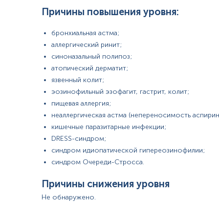
Причины повышения уровня:
*
Единицы измерения, референтные значения и диапазон измерени
бронхиальная астма;
аллергический ринит;
синоназальный полипоз;
атопический дерматит;
язвенный колит;
Венозная кровь отбирается натощак или через 8-12 ч 
В день исследования допускается употребление небо
эозинофильный эзофагит, гастрит, колит;
За 6-12 часов до исследования следует исключить стр
пищевая аллергия;
Также следует исключить прием лекарства. Если отм
неаллергическая астма (непереносимость аспирин
этом перед сдачей крови.
Дети до 5 лет перед сдачей крови желательно поить к
кишечные паразитарные инфекции;
Для грудных детей перед сдачей крови выдержать ма
DRESS-синдром;
синдром идиопатической гипереозинофилии;
синдром Очереди-Стросса.
Причины снижения уровня
Не обнаружено.