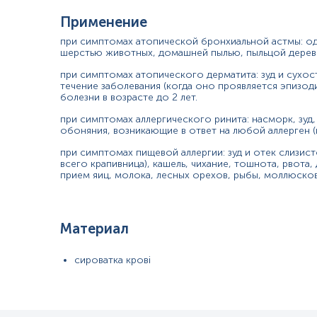
Применение
при симптомах атопической бронхиальной астмы: од
шерстью животных, домашней пылью, пыльцой деревь
при симптомах атопического дерматита: зуд и сухо
течение заболевания (когда оно проявляется эпизод
болезни в возрасте до 2 лет.
при симптомах аллергического ринита: насморк, зуд,
обоняния, возникающие в ответ на любой аллерген (н
при симптомах пищевой аллергии: зуд и отек слизис
всего крапивница), кашель, чихание, тошнота, рвота
прием яиц, молока, лесных орехов, рыбы, моллюсков
Материал
сироватка крові