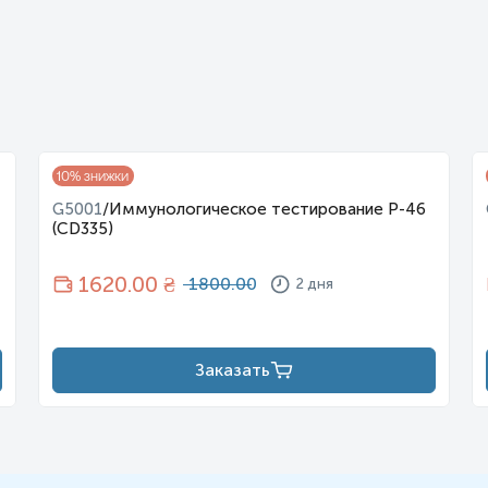
10
% знижки
G5001
/
Иммунологическое тестирование Р-46
(CD335)
1620
.00 ₴
1800.00
2 дня
Заказать