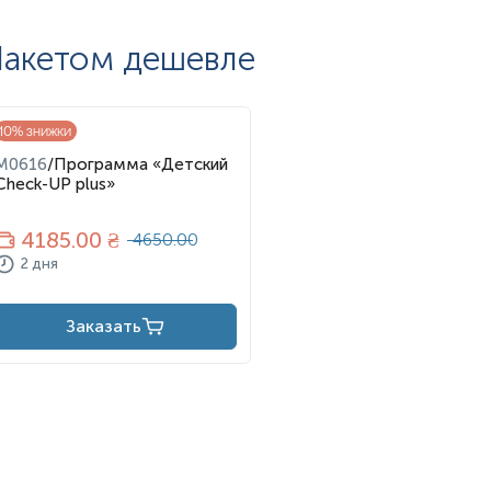
но повреждая их.
акетом дешевле
оиммунные);
10
% знижки
M0616
/
Программа «Детский
Check-UP plus»
4185
.00 ₴
4650.00
2 дня
Заказать