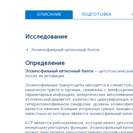
кровеносных сосудов, которое может ограничивать кровото
ОПИСАНИЕ
ПОДГОТОВКА
Показания к назначению
Диагностика заболеваний, сопровождающихся гиперео
определение активности эозинофильного воспаления 
Исследование
Мониторинг течения бронхиальной астмы (особенно у
оценка эффективности лечения аллергических заболе
Эозинофильный катионный белок
Причины повышения уровня:
Определение
бронхиальная астма;
аллергический ринит;
Эозинофильный катионный белок
– цитотоксический
синоназальный полипоз;
после их активации.
атопический дерматит;
Эозинофильные гранулоциты находятся в слизистой д
язвенный колит;
кишечном тракте и органах, связанных с лимфоцитами
эозинофильный эзофагит, гастрит, колит;
паразитарных инфекциях, аллергических заболеваниях,
пищевая аллергия;
атопический дерматит, количество циркулирующих э
неаллергическая астма (непереносимость аспирина);
гипереозинофильном синдроме, уровень эозинофил
кишечные паразитарные инфекции;
является наличие больших вторичных гранул, каждая
известным из которых является эозинофильный катио
DRESS-синдром;
синдром идиопатической гипереозинофилии;
ECP является рибонуклеазой, которая имеет цитот
синдром Очереди-Стросса.
иммунорегуляторную функции. Эозинофильный катион
может действовать непосредственно против гельмин