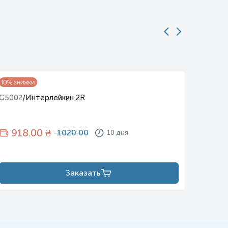
10
% знижки
10
% зни
G5002
/
Интерлейкин 2R
G5003
918
.00 ₴
38
1020.00
10 дня
Заказать