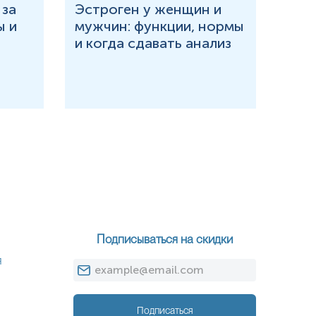
 за
Эстроген у женщин и
Что
ы и
мужчин: функции, нормы
и в
и когда сдавать анализ
при
Подписываться на скидки
я
Подписаться