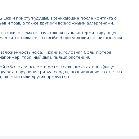
ышка и приступ удушья, возникающие после контакта с
ев и трав, а также другими возможными аллергенами.
сть кожи, экзематозная кожная сыпь, интермиттирующее
ически то сильнее, то слабее) при условии возникновения
 заложенность носа, чихание, головная боль, потеря
апример, табачный дым, пыльца растений).
той оболочки полости ротоглотки, кожная сыпь (чаще
, диарея, нарушение ритма сердца, возникающие в ответ на
, пшеницы или других продуктов.