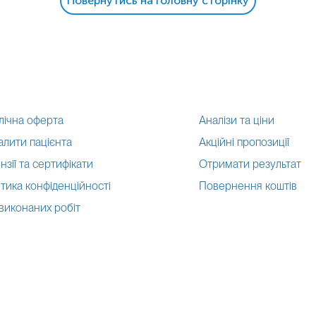
Повернутись на головну сторінку
лічна оферта
Аналізи та ціни
алити пацієнта
Акційні пропозиції
нзії та сертифікати
Отримати результат
тика конфіденційності
Повернення коштів
 виконаних робіт