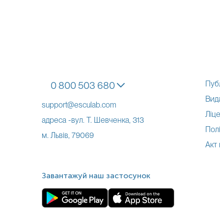
Пуб
0 800 503 680
Вид
support@esculab.com
Ліце
адреса -вул. Т. Шевченка, 313
Полі
м. Львів, 79069
Акт
Завантажуй наш застосунок