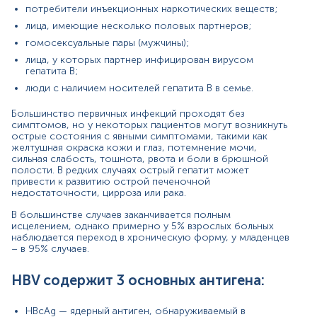
HBc).
потребители инъекционных наркотических веществ;
лица, имеющие несколько половых партнеров;
Анализ анти HBe помогает оценить репликацию
(размножение) вируса HBV. Это одно из обязательных
гомосексуальные пары (мужчины);
тестирований, которое выполняется для диагностики
лица, у которых партнер инфицирован вирусом
заболевания и его состояния в начале, а также оценки
гепатита В;
эффективности лечения в динамике.
люди с наличием носителей гепатита В в семье.
Анализ анти-HBe часто сочетают с определением
Большинство первичных инфекций проходят без
HBeAg в крови. Появление антиHBe, на фоне снижения
симптомов, но у некоторых пациентов могут возникнуть
или исчезновения HBeAg, свидетельствует об
острые состояния с явными симптомами, такими как
окончании активной репликации вируса,
желтушная окраска кожи и глаз, потемнение мочи,
следовательно, связано с выздоровлением,
сильная слабость, тошнота, рвота и боли в брюшной
снижением заразности биологических жидкостей или
полости. В редких случаях острый гепатит может
ремиссией во время хронического течения. Однако
привести к развитию острой печеночной
если оба результата положительные, это означает
недостаточности, цирроза или рака.
наличие активной инфекции гепатита В.
В большинстве случаев заканчивается полным
исцелением, однако примерно у 5% взрослых больных
Показания к назначению
наблюдается переход в хроническую форму, у младенцев
– в 95% случаев.
Контроль протекания гепатита В;
Динамическое наблюдение за лицами с
хроническим гепатитом В для установления
HBV содержит 3 основных антигена:
периода и стадии заболевания;
Оценка эффективности исцеления гепатита B.
HBcAg — ядерный антиген, обнаруживаемый в