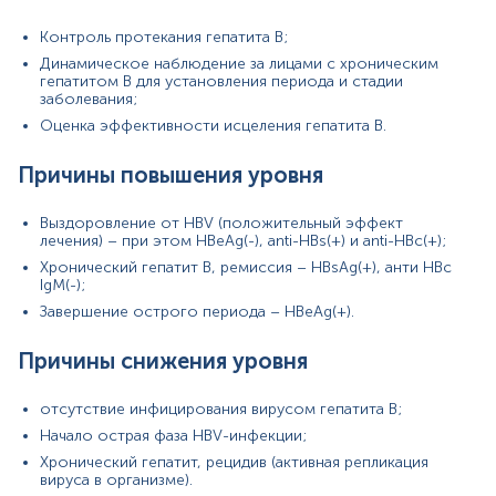
изменением тест-систем.
Контроль протекания гепатита В;
Динамическое наблюдение за лицами с хроническим
гепатитом В для установления периода и стадии
заболевания;
Оценка эффективности исцеления гепатита B.
Причины повышения уровня
Выздоровление от HBV (положительный эффект
лечения) – при этом HBeAg(-), anti-HBs(+) и anti-HBc(+);
Хронический гепатит В, ремиссия – HBsAg(+), анти HBc
IgM(-);
Завершение острого периода – HBeAg(+).
Причины снижения уровня
отсутствие инфицирования вирусом гепатита В;
Начало острая фаза HBV-инфекции;
Хронический гепатит, рецидив (активная репликация
вируса в организме).