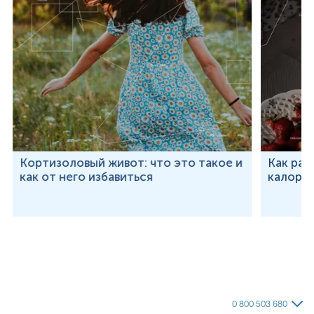
Кортизоловый живот: что это такое и
Как рас
как от него избавиться
калорий
0 800 503 680