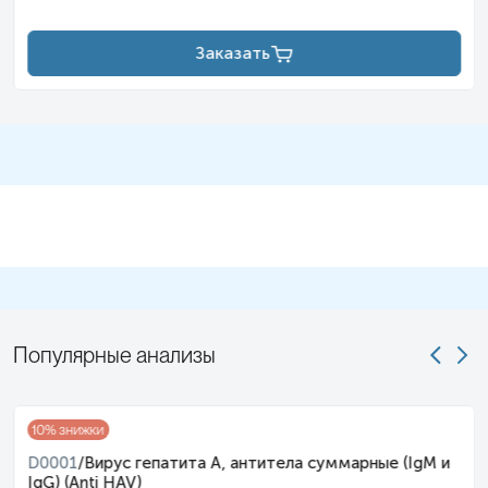
Заказать
Популярные анализы
10
% знижки
D0001
/
Вирус гепатита А, антитела суммарные (IgM и
IgG) (Anti HAV)