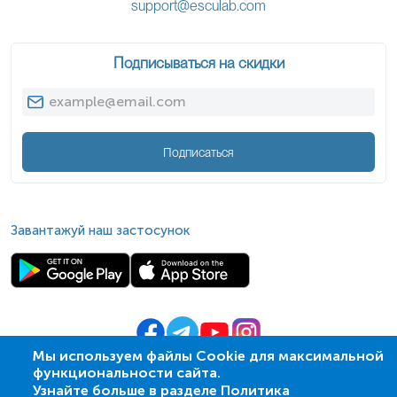
support@esculab.com
Подписываться на скидки
Подписаться
Завантажуй наш застосунок
Мы используем файлы Cookie для максимальной
функциональности сайта.
© 2009-
2026
| ПСМЛ «Ескулаб»
Узнайте больше в разделе Политика