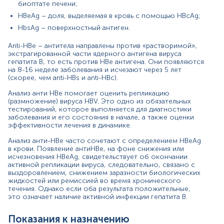
биоптате печени;
Причины повышения уровня
HBeAg – доля, выделяемая в кровь с помощью HBcAg;
Выздоровление от HBV (положительный эффект
HbsAg – поверхностный антиген.
лечения) – при этом HBeAg(-), anti-HBs(+) и anti-
HBc(+);
Anti-HBe – антитела направлены против «растворимой»,
Хронический гепатит В, ремиссия – HBsAg(+),
экстрагированной части ядерного антигена вируса
анти HBc IgM(-);
гепатита B, то есть против HBe антигена. Они появляются
Завершение острого периода – HBeAg(+).
на 8-16 неделе заболевания и исчезают через 5 лет
(скорее, чем anti-HBs и anti-HBc).
Причины снижения уровня
Анализ анти HBe помогает оценить репликацию
отсутствие инфицирования вирусом гепатита В;
(размножение) вируса HBV. Это одно из обязательных
Начало острая фаза HBV-инфекции;
тестирований, которое выполняется для диагностики
заболевания и его состояния в начале, а также оценки
Хронический гепатит, рецидив (активная
эффективности лечения в динамике.
репликация вируса в организме).
Анализ анти-HBe часто сочетают с определением HBeAg
в крови. Появление антиHBe, на фоне снижения или
исчезновения HBeAg, свидетельствует об окончании
Материал
активной репликации вируса, следовательно, связано с
выздоровлением, снижением заразности биологических
сироватка крові
жидкостей или ремиссией во время хронического
течения. Однако если оба результата положительные,
это означает наличие активной инфекции гепатита В.
*
Единицы измерения, референтные значения и диапазон
Показания к назначению
измерений могут изменяться в соответствии с