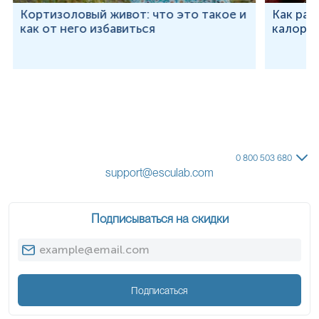
Кортизоловый живот: что это такое и
Как рас
как от него избавиться
калорий
0 800 503 680
support@esculab.com
Подписываться на скидки
Подписаться