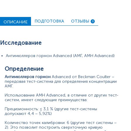
В калибровочном материале используются
синтетические антитела (антитела к АМГ), в отличие от
других производителей, использующих антитела
ПОДГОТОВКА
ОТЗЫВЫ
ОПИСАНИЕ
0
животного происхождения, которые могут быть
загрязнены антигеном (АМГ животного, из которого
был взят материал для изготовления тест-системы).
Благодаря использованию синтетических антител, в
Исследование
реакционную смесь не попадают антигены, которые
могут исказить полученное значение количества АМГ.
Антимюллеров гормон Advanced (АМГ, AMH Advanced)
Материал
Определение
сироватка крові
Антимюллеров гормон
Advanced от Beckman Coulter –
передовая тест-система для определения концентрации
АМГ.
Зміст:
Использование AMH Advanced, в отличие от других тест-
систем, имеет следующие преимущества:
Синонимы
Прецизионность: ≤ 3,1 % (другие тест-системы
Маркер
допускают 4,4 – 5,92%)
Показания к назначению
Количество точек калибровки: 6 (другие тест системы –
Общая характеристика
2). Это позволит построить сверхточную кривую