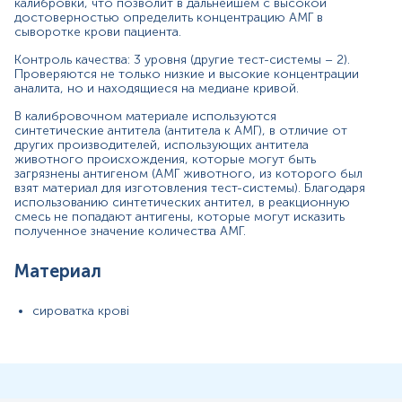
калибровки, что позволит в дальнейшем с высокой
Интерферирующие факторы
достоверностью определить концентрацию АМГ в
Інтерпретація
сыворотке крови пациента.
Диапазон измерений
Контроль качества: 3 уровня (другие тест-системы – 2).
Проверяются не только низкие и высокие концентрации
Дополнительная информация
аналита, но и находящиеся на медиане кривой.
*
Единицы измерения, референтные значения и диапазон
В калибровочном материале используются
измерений могут изменяться в соответствии с
синтетические антитела (антитела к АМГ), в отличие от
изменением тест-систем.
других производителей, использующих антитела
животного происхождения, которые могут быть
загрязнены антигеном (АМГ животного, из которого был
взят материал для изготовления тест-системы). Благодаря
использованию синтетических антител, в реакционную
смесь не попадают антигены, которые могут исказить
полученное значение количества АМГ.
Материал
сироватка крові