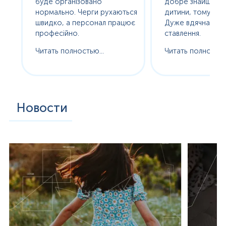
буде організовано
добре знайшла п
нормально. Черги рухаються
дитини, тому без с
ам
швидко, а персонал працює
Дуже вдячна за т
професійно.
ставлення.
Читать полностью...
Читать полностью.
Новости