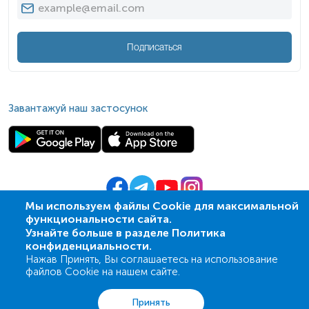
Подписаться
Завантажуй наш застосунок
Мы используем файлы Cookie для максимальной
функциональности сайта.
© 2009-
2026
| ПСМЛ «Ескулаб»
Узнайте больше в разделе Политика
IT партнер MZ-group
конфиденциальности.
Нажав Принять, Вы соглашаетесь на использование
файлов Cookie на нашем сайте.
Анализы
Акции
Адреса
Корзина
Вход
Принять