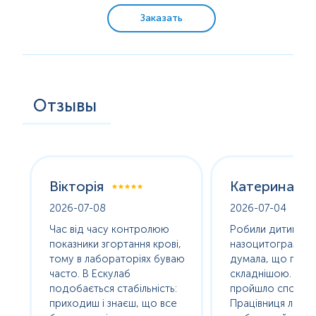
Заказать
Отзывы
Вікторія
Катерина
2026-07-08
2026-07-04
оха
Час від часу контролюю
Робили дитині
е
показники згортання крові,
назоцитограму. 
олив
тому в лабораторіях буваю
думала, що про
часто. В Ескулаб
складнішою. Насп
подобається стабільність:
пройшло спокійно
сь
приходиш і знаєш, що все
Працівниця лабор