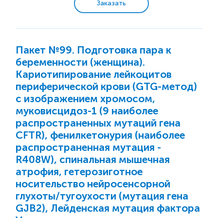
Муковисцидоз
Заказать
Тромбофилия
Другие моногенные болезни
Пакет №99. Подготовка пара к
HLA-типирование. Трансплантация.
беременности (женщина).
Цитогенетическое исследование. FISH-
Кариотипирование лейкоцитов
метод
периферической крови (GTG-метод)
Комплексные обследования
с изображением хромосом,
муковисцидоз-1 (9 наиболее
распространенных мутаций гена
Бактериологические исследования
CFTR), фенилкетонурия (наиболее
распространенная мутация -
Микробиологическая экспресс-диагностика
R408W), спинальная мышечная
атрофия, гетерозиготное
Цитологические исследования
носительство нейросенсорной
глухоты/тугоухости (мутация гена
Гистологические исследования
GJB2), Лейденская мутация фактора