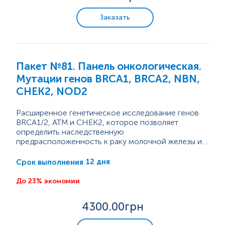
Пренатальная диагностика. Мониторинг
Заказать
беременности
Онкомаркеры
Пакет №81. Панель онкологическая.
Генетические исследования
Мутации генов BRCA1, BRCA2, NBN,
CHEK2, NOD2
Аутоиммунные заболевания
Расширенное генетическое исследование генов
Онкология
BRCA1/2, ATM и CHEK2, которое позволяет
Генетика питания
определить наследственную
предрасположенность к раку молочной железы и
Заболевания желудочно-кишечного тракта
яичников у женщин, предстательной железы у
мужчин, а также поджелудочной железы у тех и
12 дня
Срок выполнения
Заболевания печени, желчевыводящих путей
других. Исследование Solo является эффективным
и поджелудочной железы
также в случае, если уже поставлен
До 23% экономии
онкологический диагноз (рак молочной железы,
Заболевание центральной нервной системы
яичников, рак поджелудочной, предстательной
4300
.00грн
железы). При выявлении носителя мутаций в этом
Нарушение репродуктивной функции
случае может быть...