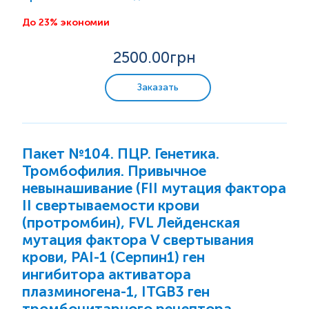
обуславливает склонность к повышенному
(FVL), мутация фактора II протромбина G20210A
тромбообразованию.
(FII). Полиморфизм 455 G/A гена...
До 23% экономии
2500
.00грн
Заказать
Пакет №104. ПЦР. Генетика.
Тромбофилия. Привычное
невынашивание (FII мутация фактора
II свертываемости крови
(протромбин), FVL Лейденская
мутация фактора V свертывания
крови, PAI-1 (Серпин1) ген
ингибитора активатора
плазминогена-1, ITGB3 ген
тромбоцитарного рецептора