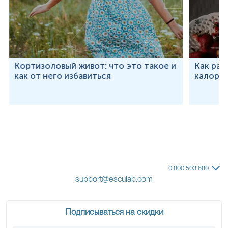
Кортизоловый живот: что это такое и
Как рас
как от него избавиться
калорий
0 800 503 680
support@esculab.com
Подписываться на скидки