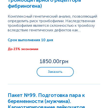
фибриногена)
Комплексный генетический анализ, позволяющий
определить риск тромбофилии. Наследственная
тромбофилия является склонностью к тромбозу
вследствие генетических дефектов как
свертывающей, так и противосвертывающей
Пакет №104 определяет: ПЦР....
(антикоагулянтной и фибринолитической) систем
10 дня
Срок выполнения
крови. Генетический анализ позволяет выявить
полиморфизмы генов факторов и компонентов
До 23% экономии
системы гемостаза, которые приводят к их
аномальному синтезу или нарушению
1850
.00грн
функциональной активности.
Заказать
Пакет №99. Подготовка пара к
беременности (мужчина).
Кариотипирование лейкоцитов