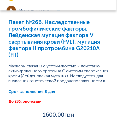
Исследование кала
Пакет №266. Наследственные
Исследование спермы
тромбофилические факторы.
Лейденская мутация фактора V
Инфекционные заболевания
свертывания крови (FVL), мутация
фактора II протромбина G20210A
Урогенитальные инфекции
(FII)
Маркеры связаны с устойчивостью к действию
Гормональные исследования
активированного протеина С системы свертывания
крови (Лейденовская мутация). Исследуется для
выявления генетической предрасположенности к
Иммунологические исследования
тромбоэмболии, тромбозов, преэклампсии,
тромбоэмболических осложнений во время
8 дня
Срок выполнения
беременности, ишемического инсульта. Имеет
Аллергологические исследования
прогностическое значение при приеме оральных
До 23% экономии
контрацептивов и гормональной заместительной
терапии.Лейденовская мутация является мутацией
Маркеры аутоиммунных заболеваний
1600
.00грн
гена, отвечающего за синтез V фактора...