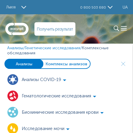
Львов
UA
0 800 503 680
Получить результат
Анализы
/
Генетические исследования
/
Комплексные
обследования
Анализы
Комплексы анализов
Анализы COVID-19
Гематологические исследования
Биохимические исследования крови
Исследование мочи