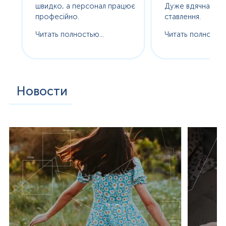
ам
швидко, а персонал працює
Дуже вдячна за т
професійно.
ставлення.
Читать полностью...
Читать полностью.
Новости