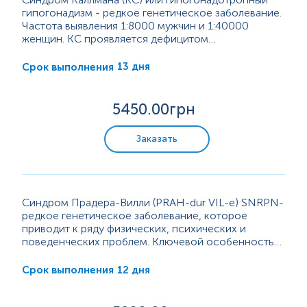
гипогонадизм - редкое генетическое заболевание.
Частота выявления 1:8000 мужчин и 1:40000
женщин. КС проявляется дефицитом
репродуктивного гормона -гонадотропин-
рилизинг-гормона (GnRH). Встречается у обоих
13 дня
Срок выполнения
полов, однако у мужчин статистически чаще.
Основным симптомом является задержка
полового созревания (иногда отсутствие полового
5450
.00грн
созревания) в сочетании с отсутствием обоняния.
Преимущественно диагноз устанавливает
Заказать
эндокринолог...
Синдром Прадера-Вилли (PRAH-dur VIL-e) SNRPN-
редкое генетическое заболевание, которое
приводит к ряду физических, психических и
поведенческих проблем. Ключевой особенностью
синдрома Прадера-Вилли является постоянное
чувство голода, которое обычно начинается в
12 дня
Срок выполнения
возрасте 2 лет. Причиной является потеря функций
генов в 15 хромосоме (полоса 15q11-13). У 70%
пациентов наблюдается большая интерстициальная