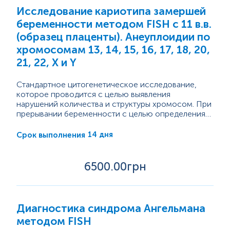
Исследование кариотипа замершей
Пренатальная диагностика. Мониторинг
беременности
беременности методом FISH с 11 в.в.
(образец плаценты). Анеуплоидии по
Онкомаркеры
хромосомам 13, 14, 15, 16, 17, 18, 20,
21, 22, Х и Y
Генетические исследования
Стандартное цитогенетическое исследование,
которое проводится с целью выявления
Аутоиммунные заболевания
нарушений количества и структуры хромосом. При
прерывании беременности с целью определения
Онкология
причин, которые могли бы привести к прерыванию
беременности, проводится кариотипирование
Генетика питания
14 дня
Срок выполнения
абортивного материала. Метод FISH:
Заболевания желудочно-кишечного тракта
флуоресцентная гибридизация in situ - это
современная генетическая технология для
6500
.00грн
Заболевания печени, желчевыводящих путей
выявления и локализации определенных
и поджелудочной железы
последовательностей генетического материала и
идентификации...
Заболевание центральной нервной системы
Диагностика синдрома Ангельмана
Нарушение репродуктивной функции
методом FISH