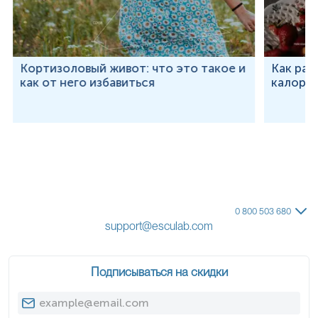
Кортизоловый живот: что это такое и
Как рас
как от него избавиться
калорий
0 800 503 680
support@esculab.com
Подписываться на скидки