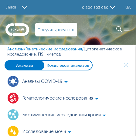
Львов
UA
0 800 503 680
Получить результат
Анализы
/
Генетические исследования
/
Цитогенетическое
исследование. FISH-метод
Анализы
Комплексы анализов
Анализы COVID-19
Гематологические исследования
Биохимические исследования крови
Исследование мочи