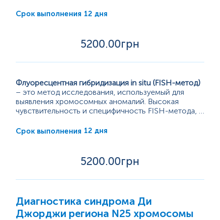
Муковисцидоз
12 дня
Срок выполнения
Тромбофилия
Другие моногенные болезни
5200
.00грн
HLA-типирование. Трансплантация.
Цитогенетическое исследование. FISH-
метод
Флуоресцентная гибридизация in situ (FISH-метод)
– это метод исследования, используемый для
Комплексные обследования
выявления хромосомных аномалий. Высокая
чувствительность и специфичность FISH-метода, а
также скорость проведения сделали это
FISH-метод применяется для выявления
исследование ключевым цитогенетическим
генетических аномалий, таких как слияние генов,
Бактериологические исследования
12 дня
Срок выполнения
методом.
анеуплоидия, потеря хромосомного участка или
целой хромосомы, или для мониторинга
Микробиологическая экспресс-диагностика
прогрессирования аберрации, что помогает...
5200
.00грн
Цитологические исследования
Диагностика синдрома Ди
Гистологические исследования
Джорджи региона N25 хромосомы