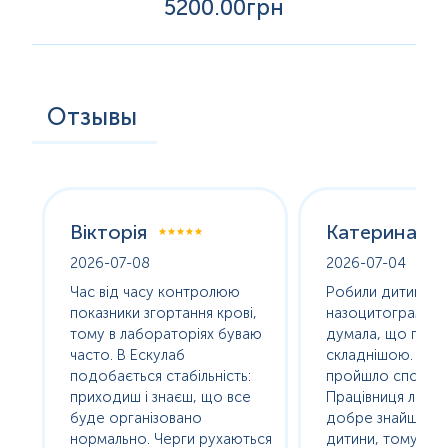
5200
.00грн
делеция 3-4Mb1,2. Примерно у 3% пациентов
наблюдается дефект импринтинга,...
Отзывы
Вікторія
Катерина
2026-07-08
2026-07-04
оха
Час від часу контролюю
Робили дитині
е
показники згортання крові,
назоцитограму. 
олив
тому в лабораторіях буваю
думала, що про
часто. В Ескулаб
складнішою. Насп
подобається стабільність:
пройшло спокійно
сь
приходиш і знаєш, що все
Працівниця лабор
буде організовано
добре знайшла п
нормально. Черги рухаються
дитини, тому без с