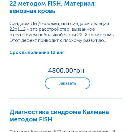
22 методом FISH. Материал:
Микроэлементы и тяжелые металлы
венозная кровь
Синдром Ди Джорджи, или синдром делеции
22q11.2 - это расстройство, вызванное
отсутствием небольшой части 22-й хромосомы.
Этот дефект приводит к плохому развитию
нескольких систем организма. Основными
У 29% людей, имеющих только изолированный
симптомами являются врожденный порок сердца
порок сердца, также обнаружена микроделеция
12 дня
Срок выполнения
(дефект межпредсердной перегородки, тетрада
22q11.2. Частота выявления этих пороков
Фалло), агенезия тимуса и паращитовидных желез.
составляет от...
4800
.00грн
Заказать
Диагностика синдрома Калмана
методом FISH
Синдром Каллмана (КС) или гипогонадотропный