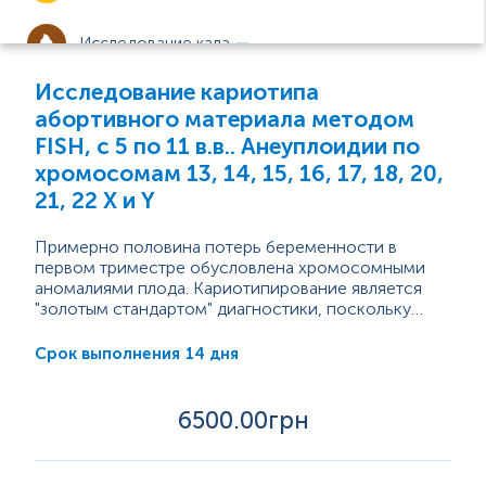
Исследование кала
Исследование кариотипа
Исследование спермы
абортивного материала методом
FISH, с 5 по 11 в.в.. Анеуплоидии по
Инфекционные заболевания
хромосомам 13, 14, 15, 16, 17, 18, 20,
21, 22 Х и Y
Урогенитальные инфекции
Примерно половина потерь беременности в
первом триместре обусловлена хромосомными
Гормональные исследования
аномалиями плода. Кариотипирование является
"золотым стандартом" диагностики, поскольку
предоставляет информацию о количестве и
Иммунологические исследования
структуре всех хромосом. Однако примерно в 20%
14 дня
Срок выполнения
случаев кариотипирование провести невозможно
из-за низкой митотической активности клеток. В
Аллергологические исследования
таких случаях используется FISH-анализ на
6500
.00грн
выявление хромосом, количественные изменения
которых чаще всего вызывают выкидыши....
Маркеры аутоиммунных заболеваний