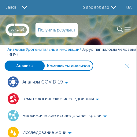
Львов
UA
0 800 503 680
Получить результат
Анализы
/
Урогенитальные инфекции
/
Вирус папилломы человека
(ВПЧ)
Анализы
Комплексы анализов
Анализы COVID-19
Гематологические исследования
Биохимические исследования крови
Исследование мочи