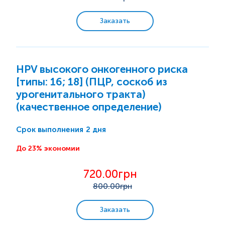
Онкомаркеры
Заказать
Генетические исследования
HPV высокого онкогенного риска
Бактериологические исследования
[типы: 16; 18] (ПЦР, соскоб из
урогенитального тракта)
Микробиологическая экспресс-диагностика
(качественное определение)
Цитологические исследования
2 дня
Срок выполнения
Гистологические исследования
До 23% экономии
720.00грн
Микроэлементы и тяжелые металлы
800
.00грн
Заказать