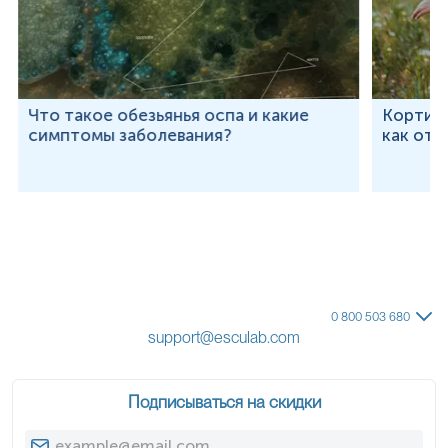
Что такое обезьянья оспа и какие
Кортизо
симптомы заболевания?
как от 
0 800 503 680
support@esculab.com
Подписываться на скидки