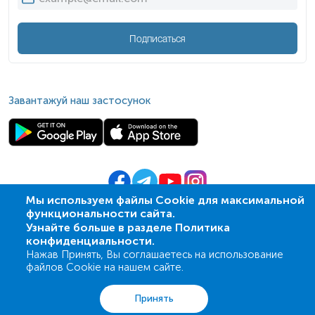
Подписаться
Завантажуй наш застосунок
Мы используем файлы Cookie для максимальной
функциональности сайта.
© 2009-
2026
| ПСМЛ «Ескулаб»
Узнайте больше в разделе Политика
IT партнер MZ-group
конфиденциальности.
Нажав Принять, Вы соглашаетесь на использование
файлов Cookie на нашем сайте.
Анализы
Акции
Адреса
Корзина
Вход
Принять