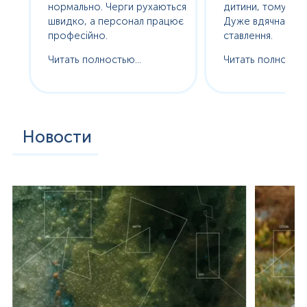
нормально. Черги рухаються
дитини, тому без с
ам
швидко, а персонал працює
Дуже вдячна за т
професійно.
ставлення.
Читать полностью...
Читать полностью.
Новости