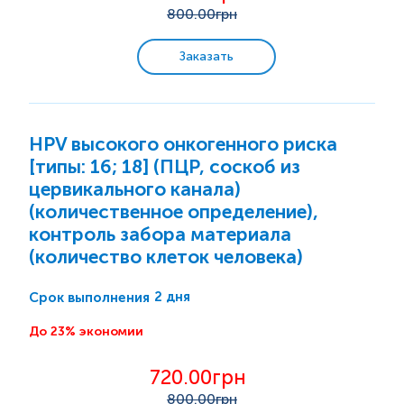
Трихомониаз
800
.00грн
Гонорея
Заказать
Сифилис
Бактериальный вагиноз/Гарднереллез
Биоценоз/флороценоз
HPV высокого онкогенного риска
[типы: 16; 18] (ПЦР, соскоб из
цервикального канала)
Гормональные исследования
(количественное определение),
контроль забора материала
Иммунологические исследования
(количество клеток человека)
Аллергологические исследования
2 дня
Срок выполнения
До 23% экономии
Маркеры аутоиммунных заболеваний
720.00грн
Пренатальная диагностика. Мониторинг
беременности
800
.00грн