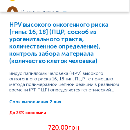
Исследование кала
HPV высокого онкогенного риска
Исследование спермы
[типы: 16; 18] (ПЦР, соскоб из
урогенитального тракта,
Инфекционные заболевания
количественное определение),
контроль забора материала
(количество клеток человека)
Урогенитальные инфекции
Вирус папилломы человека (HPV) высокого
Скрининг 7 инфекций, передающихся
онкогенного риска 16; 18 тип, ПЦР- с помощью
половым путем (ИППП)
метода полимеразной цепной реакции в реальном
времени (РТ-ПЦР) определяется генетический
Вирус папилломы человека (ВПЧ)
материал (ДНК) папилломавируса в
Два типа ВПЧ (16 и 18) вызывают 70% случаев рака
Кандидоз
количественном формате на момент
и предраковых поражений шейки матки.
2 дня
Срок выполнения
обследования и помогает врачу выбрать
Большинство случаев ВПЧ-инфекции связано с
Хламидиоз
правильную тактику ведения пациентки.
началом сексуальной активности и...
До 23% экономии
Микоплазмоз, уреаплазмоз
720.00грн