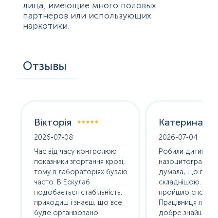
лица, имеющие много половых
партнеров или использующих
наркотики.
Отзывы
Вікторія
Катерина
2026-07-08
2026-07-04
оха
Час від часу контролюю
Робили дитині
е
показники згортання крові,
назоцитограму. 
олив
тому в лабораторіях буваю
думала, що про
часто. В Ескулаб
складнішою. Насп
подобається стабільність:
пройшло спокійно
сь
приходиш і знаєш, що все
Працівниця лабор
буде організовано
добре знайшла п