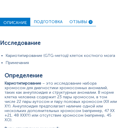
Инверсия: поворот отдельных участков
хромосомы на 180
Цитогенетическое тестирование может проводиться
в разных случаях, включая злокачественные
ПОДГОТОВКА
ОТЗЫВЫ
ОПИСАНИЕ
0
новообразования солидных органов,
гематологические злокачественные
новообразования, врожденные пороки развития.
Также можно использовать для определения
Исследование
соответствующей терапии и прогностической
стратификации онкологических заболеваний.
Кариотипирование (GTG-метод) клеток костного мозга
Транслокация между длинными плечами хромосом 9 и
Примечания
22 t(9; 22)(Q34; Q11) была первой демонстрацией того,
что рак может быть следствием генетической
Определение
аномалии. Эта аберрация была названа
филадельфийской хромосомой и является ключевой
Кариотипирование
– это исследование набора
для диагностики хронического миелоидного лейкоза,
хромосом для диагностики хромосомных аномалий,
однако также может встречаться при остром
таких как анеуплоидия и структурные аномалии. В норме
лимфобластном лейкозе (ГЛЛ) и остром миелоидном
клетка человека содержит 23 пары хромосом, в том
числе 22 пары аутосом и пару половых хромосом (XX или
лейкозе (ГМЛ).
XY). Анеуплоидия предполагает наличие одной или
нескольких дополнительных хромосом (например, 47 XX
Другие значительные отклонения включают
+21, 48 XXXY) или отсутствие хромосом (например, 45
транслокацию (15; 17) при остром промиелоцитарном
XO).
лейкозе (ГПЧ). Эта подгруппа ГПЧ хорошо реагирует
на ретиноевую кислоту (третиноин), что подчеркивает