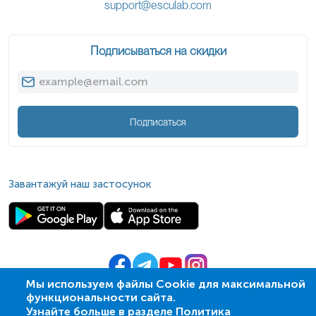
support@esculab.com
Подписываться на скидки
Подписаться
Завантажуй наш застосунок
Мы используем файлы Cookie для максимальной
функциональности сайта.
© 2009-
2026
| ПСМЛ «Ескулаб»
Узнайте больше в разделе Политика