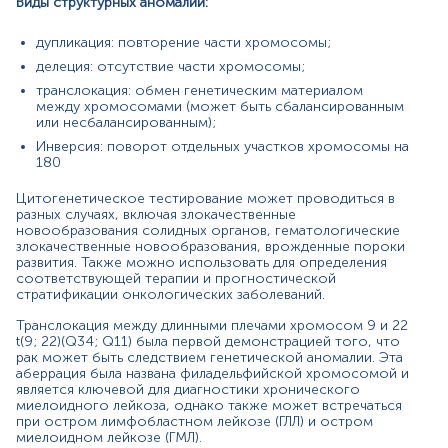
Виды структурных аномалий:
роль цитогенетического тестирования в определении
соответствующего лечения. Кроме того, характерные
дупликация: повторение части хромосомы;
транслокации при лимфомах включают t(8; 14) при
делеция: отсутствие части хромосомы;
лимфоме Беркитта, t(14; 18) при фолликулярном
лимфоме, t(11; 14) при мантийно-клеточном лимфоме.
транслокация: обмен генетическим материалом
Транслокация (12; 21) при педиатрическом ГЛЛ и
между хромосомами (может быть сбалансированным
инверсии (16) при ГМЛ являются примерами аберраций,
или несбалансированным);
которые дают благоприятный прогноз, тогда как
Инверсия: поворот отдельных участков хромосомы на
инверсия (3) и сложный кариотип, определенный как 3
180
или более одновременных хромосомных аномалий,
являются примерами неблагоприятного прогноза .
Цитогенетическое тестирование может проводиться в
разных случаях, включая злокачественные
GTG-метод является одним из наиболее
новообразования солидных органов, гематологические
распространенных методов, используемых для
злокачественные новообразования, врожденные пороки
исследования хромосом. Техника GTG проста и
развития. Также можно использовать для определения
соответствующей терапии и прогностической
удобна в использовании. Также при этом не
стратификации онкологических заболеваний.
используются флуоресцентные красители. Этот метод
состоит в том, что к исследуемому материалу
Транслокация между длинными плечами хромосом 9 и 22
добавляется фермент трипсин, денатурирующий
t(9; 22)(Q34; Q11) была первой демонстрацией того, что
эухроматические гистоны в участках ДНК, что
рак может быть следствием генетической аномалии. Эта
приводит к более высокой транскрипционной
аберрация была названа филадельфийской хромосомой и
активности. После окрашивания по Гимзе эти участки
является ключевой для диагностики хронического
миелоидного лейкоза, однако также может встречаться
будут выглядеть как светлые полосы.
при остром лимфобластном лейкозе (ГЛЛ) и остром
Высококонденсированный хроматин с незначительной
миелоидном лейкозе (ГМЛ).
транскрипционной активностью или без нее