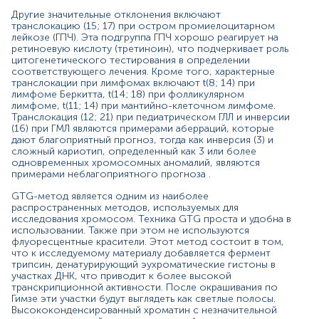
(гетерохроматин) будет иметь значительную часть
Другие значительные отклонения включают
гистонов, защищенных от трипсина, и окрашивается в
транслокацию (15; 17) при остром промиелоцитарном
темный цвет после окрашивания по Гимзе.
лейкозе (ГПЧ). Эта подгруппа ГПЧ хорошо реагирует на
ретиноевую кислоту (третиноин), что подчеркивает роль
В конечном итоге образуется кариограмма,
цитогенетического тестирования в определении
используемая для обнаружения хромосомных
соответствующего лечения. Кроме того, характерные
транслокации при лимфомах включают t(8; 14) при
аберраций.
лимфоме Беркитта, t(14; 18) при фолликулярном
лимфоме, t(11; 14) при мантийно-клеточном лимфоме.
Показания к назначению:
Транслокация (12; 21) при педиатрическом ГЛЛ и инверсии
(16) при ГМЛ являются примерами аберраций, которые
Диагностика онкогематологических заболеваний
дают благоприятный прогноз, тогда как инверсия (3) и
(хронический миелоидный лейкоз, лимфомы,
сложный кариотип, определенный как 3 или более
множественная миелома);
одновременных хромосомных аномалий, являются
определение стадии, типа, подтипа
примерами неблагоприятного прогноза .
онкопатологии кроветворной системы;
Обследование лиц с отягощенным семейным
GTG-метод является одним из наиболее
анамнезом, в отношении онкогематологических
распространенных методов, используемых для
исследования хромосом. Техника GTG проста и удобна в
заболеваний;
использовании. Также при этом не используются
Дифференциальная диагностика
флуоресцентные красители. Этот метод состоит в том,
злокачественных онкозаболеваний
что к исследуемому материалу добавляется фермент
кроветворной системы и других патологий;
трипсин, денатурирующий эухроматические гистоны в
оценка прогноза заболевания;
участках ДНК, что приводит к более высокой
Выбор подходящих схем исцеления
транскрипционной активности. После окрашивания по
онкогематологических болезней.
Гимзе эти участки будут выглядеть как светлые полосы.
Высококонденсированный хроматин с незначительной