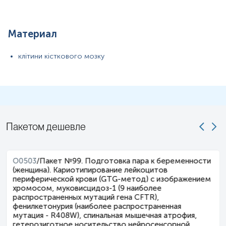
Материал
клітини кісткового мозку
Пакетом дешевле
O0503
/
Пакет №99. Подготовка пара к беременности
(женщина). Кариотипирование лейкоцитов
периферической крови (GTG-метод) с изображением
хромосом, муковисцидоз-1 (9 наиболее
распространенных мутаций гена CFTR),
фенилкетонурия (наиболее распространенная
мутация - R408W), спинальная мышечная атрофия,
гетерозиготное носительство нейросенсорной