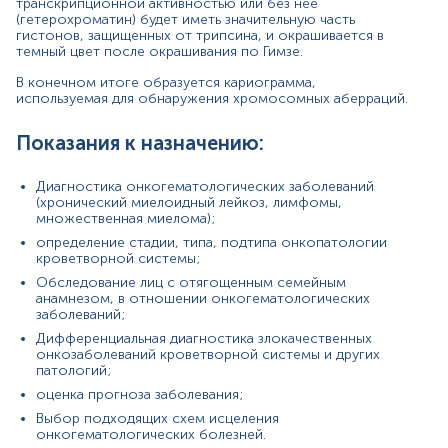
транскрипционной активностью или без нее
(гетерохроматин) будет иметь значительную часть
Материал
гистонов, защищенных от трипсина, и окрашивается в
темный цвет после окрашивания по Гимзе.
клітини кісткового мозку
В конечном итоге образуется кариограмма,
используемая для обнаружения хромосомных аберраций.
*
Единицы измерения, референтные значения и диапазон
Показания к назначению:
измерений могут изменяться в соответствии с
изменением тест-систем.
Диагностика онкогематологических заболеваний
(хронический миелоидный лейкоз, лимфомы,
множественная миелома);
определение стадии, типа, подтипа онкопатологии
кроветворной системы;
Обследование лиц с отягощенным семейным
анамнезом, в отношении онкогематологических
заболеваний;
Дифференциальная диагностика злокачественных
онкозаболеваний кроветворной системы и других
патологий;
оценка прогноза заболевания;
Выбор подходящих схем исцеления
онкогематологических болезней.