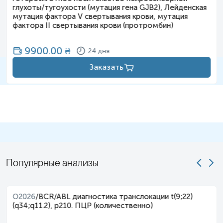
глухоты/тугоухости (мутация гена GJB2), Лейденская
мутация фактора V свертывания крови, мутация
фактора II свертывания крови (протромбин)
9900.00
₴
24 дня
Заказать
Популярные анализы
O2026
/
BCR/ABL диагностика транслокации t(9;22)
(q34;q11.2), p210. ПЦР (количественно)