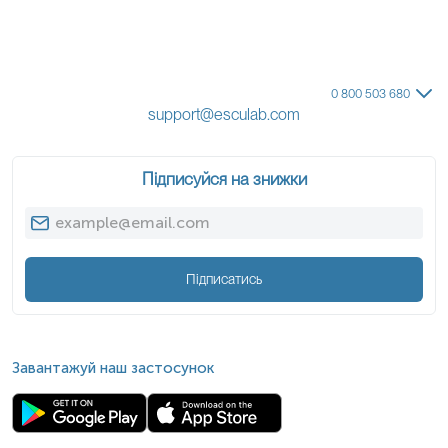
Інші розлади кератинізації
Синдром Папійона-Лефевра (Papillon-Lefevre
0 800 503 680
Syndrome)
support@esculab.com
Спадкова схильність до раку (Онкодерматологічні
синдроми)
Підписуйся на знижки
Спадкові меланоми
BAP1 TPDS (тумор-предиспозиційний синдром,
ризик меланоми/раку нирки)
Підписатись
CDK4-асоційована кутанна меланома
POT1 тумор-предиспозиційний синдром
Інші онкосиндроми зі шкірними проявами
Завантажуй наш застосунок
Синдром базальноклітинного невусу (BCNS)/
Синдром Горліна
PTEN Hamartoma Tumor Syndrome (Синдром