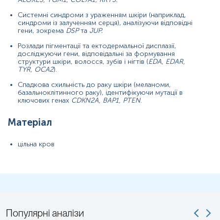
Системні синдроми з ураженням шкіри (наприклад,
Аутосомно-рецесивний вроджений Іхтіоз (ARCI)
синдроми із залученням серця), аналізуючи відповідні
гени, зокрема
DSP
та
JUP.
Ламелярний Іхтіоз (LI)
Розлади пігментації та ектодермальної дисплазії,
Вроджена Іхтіозиформна Еритродермія (CIE)
досліджуючи гени, відповідальні за формування
структури шкіри, волосся, зубів і нігтів (
EDA, EDAR,
Іхтіоз Гарлекіна (Harlequin Ichthyosis)
TYR, OCA2
).
Коллодіонний іхтіоз
Спадкова схильність до раку шкіри (меланоми,
базальноклітинного раку), ідентифікуючи мутації в
Епідермолітичний Іхтіоз
ключових генах
CDKN2A, BAP1, PTEN
.
Синдром Шегрена-Ларссона
Хвороба Гейлі-Гейлі (Hailey-Hailey Disease)
Матеріал
Синдром відшарування шкіри (Peeling Skin Syndrome)
цільна кров
Розлади клітинної адгезії та крихкості шкіри
Бульозний епідермоліз (EB)
Дистрофічний епідермоліз булльозний (DEB)
Прикордонний епідермоліз булльозний (JEB)
Популярні аналізи
Простий епідермоліз булльозний (EBS)