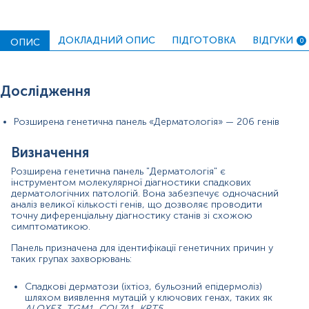
Розлади пігментації та ектодермальної дисплазії,
досліджуючи гени, відповідальні за формування
структури шкіри, волосся, зубів і нігтів (
EDA,
ДОКЛАДНИЙ ОПИС
ПІДГОТОВКА
ВІДГУКИ
ОПИС
0
EDAR, TYR, OCA2
).
Спадкова схильність до раку шкіри (меланоми,
базальноклітинного раку), ідентифікуючи мутації в
Дослідження
ключових генах
CDKN2A, BAP1, PTEN
.
Матеріал
Розширена генетична панель «Дерматологія» — 206 генів
цільна кров
Визначення
Розширена генетична панель "Дерматологія" є
інструментом молекулярної діагностики спадкових
Зміст:
дерматологічних патологій. Вона забезпечує одночасний
аналіз великої кількості генів, що дозволяє проводити
точну диференціальну діагностику станів зі схожою
Показання до призначення
симптоматикою.
Загальна характеристика
Панель призначена для ідентифікації генетичних причин у
Діапазон вимірювань
таких групах захворювань:
Показання до призначення
Спадкові дерматози (іхтіоз, бульозний епідермоліз)
шляхом виявлення мутацій у ключових генах, таких як
Захворювання кератинізації та бар’єрної функції
ALOXE3, TGM1, COL7A1, KRT5.