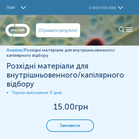
Дослідження
Львів
0 800 503 680
Матеріал
Отримати результат
*
Одиниці вимірювання, референтні значення та діапазон
вимірювань можуть змінюватися у відповідності до зміни
тест-систем.
Аналізи
/
Розхідні матеріали для внутрішньовенного/
капілярного відбору
Розхідні матеріали для
внутрішньовенного/капілярного
відбору
Термін виконання
0 днів
15
.00грн
Замовити