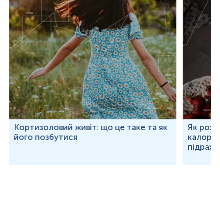
Кортизоловий живіт: що це таке та як
Як розр
його позбутися
калорій
підраху