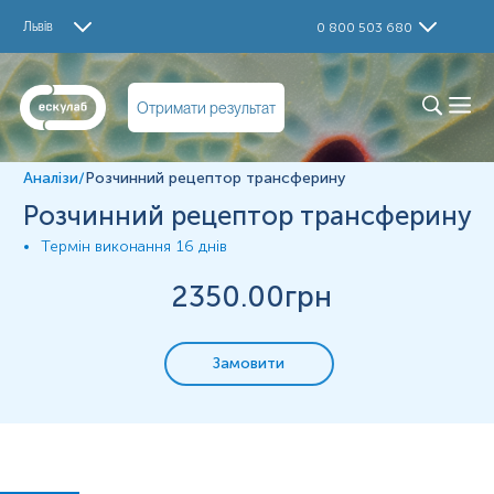
Дослідження
Львів
0 800 503 680
Розчинний рецептор трансферину (Tina-quant)
Матеріал
Отримати результат
сироватка крові
Аналізи
/
Розчинний рецептор трансферину
Зміст:
Розчинний рецептор трансферину
Термін виконання
16 днів
Синоніми
Маркер
2350
.00грн
Показання до призначення
Загальна характеристика
Замовити
Інтерферуючі чинники
Діапазон вимірювань
Синоніми
TfR (Soluble Transferrin Receptor); Розчинний рецептор
трансферину; Сироватковий рецептор трансферину