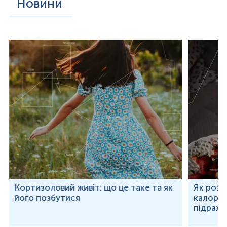
Новини
Кортизоловий живіт: що це таке та як
Як розр
його позбутися
калорій
підраху