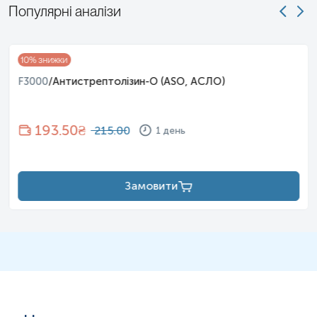
Популярні аналізи
10
% знижки
F3000
/
Антистрептолізин-О (ASO, АСЛО)
193.50
₴
215.00
1 день
Замовити