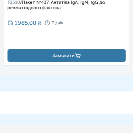
F3510
/
Пакет №437. Антитіла IgA, IgM, IgG до
результату відбір має провести спеціаліст –
ревматоїдного фактора
лікар, медсестра тощо.
1985.00
₴
7 днів
Замовити