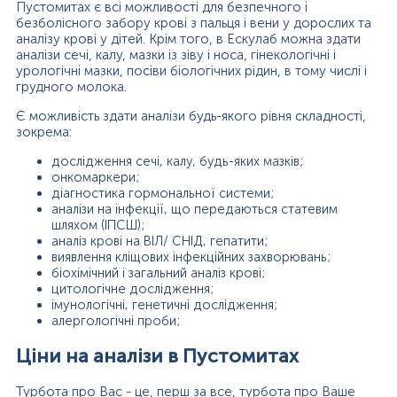
Пустомитах є всі можливості для безпечного і
безболісного забору крові з пальця і вени у дорослих та
аналізу крові у дітей. Крім того, в Ескулаб можна здати
аналізи сечі, калу, мазки із зіву і носа, гінекологічні і
урологічні мазки, посіви біологічних рідин, в тому числі і
грудного молока.
Є можливість здати аналізи будь-якого рівня складності,
зокрема:
дослідження сечі, калу, будь-яких мазків;
онкомаркери;
діагностика гормональної системи;
аналізи на інфекції, що передаються статевим
шляхом (ІПСШ);
аналіз крові на ВІЛ/ СНІД, гепатити;
виявлення кліщових інфекційних захворювань;
біохімічний і загальний аналіз крові;
цитологічне дослідження;
імунологічні, генетичні дослідження;
алергологічні проби;
Ціни на аналізи в Пустомитах
Турбота про Вас - це, перш за все, турбота про Ваше