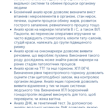
видільної системи та обмінні процеси організму
людини
Біохімічний аналіз крові дозволяє визначити вміст
вітамінів і мікроелементів в організмі, стан нирок,
печінки, оцінити процеси обміну жирів, розвиток
гострого запалення, ревматичного процесу тощо.
Аналіз крові на маркери гепатитів В і С, а також ВІЛ.
Пацієнти, які перенесли оперативні втручання чи
часто відвідують стоматолога, клієнти тату-салонів,
студій краси, належать до групи підвищеного
ризику.
Аналіз крові на онкомаркери дозволяє виявити
речовини, що виробляє пухлина. Виконання такого
роду досліджень може знайти ракові маркери на
різних стадіях патологічних процесів.
Аналіз крові на ТТГ та інші гормони, ХГЛ (ХГЧ).
Визначення рівня тиреотропного гормону дозволить
оцінити стан щитоподібної залози, яка контролює
організм людини. Аналіз інших гормонів дозволить
виявити відхилення у тих чи інших системах
людського тіла. Визначення ХГЛ (хоріонічний
гонадотропін людини) виконують для того, щоб
перевірити, чи жінка вагітна.
Аналіз ДНК, як генетичний тест. За допомогою
аналізу людської молекули ДНК дозволить лікарю