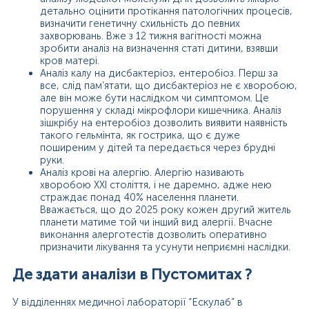
детально оцінити протікання патологічних процесів,
визначити генетичну схильність до певних
захворювань. Вже з 12 тижня вагітності можна
зробити аналіз на визначення статі дитини, взявши
кров матері.
Аналіз калу на дисбактеріоз, ентеробіоз. Перш за
все, слід пам’ятати, що дисбактеріоз не є хворобою,
але він може бути наслідком чи симптомом. Це
порушення у складі мікрофлори кишечника. Аналіз
зішкрібу на ентеробіоз дозволить виявити наявність
такого гельмінта, як гострика, що є дуже
поширеним у дітей та передається через брудні
руки.
Аналіз крові на алергію. Алергію називають
хворобою ХХІ століття, і не даремно, адже нею
страждає понад 40% населення планети.
Вважається, що до 2025 року кожен другий житель
планети матиме той чи інший вид алергії. Вчасне
виконання алерготестів дозволить оперативно
призначити лікування та усунути неприємні наслідки.
Де здати аналізи в Пустомитах ?
У відділеннях медичної лабораторії “Ескулаб” в