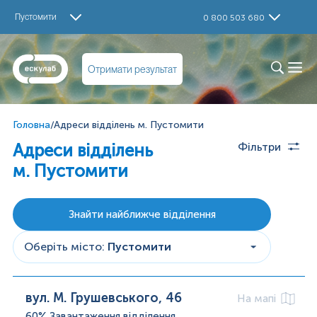
Пустомити
0 800 503 680
Отримати результат
Головна
/
Адреси відділень м. Пустомити
Адреси відділень
Фільтри
м. Пустомити
Знайти найближче відділення
Оберіть місто
:
Пустомити
вул. М. Грушевського, 46
На мапі
60%
Завантаження відділення