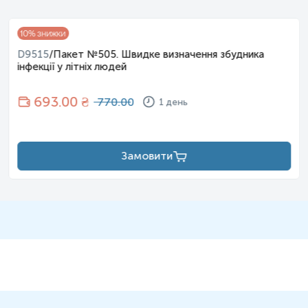
10
% знижки
D9515
/
Пакет №505. Швидке визначення збудника
інфекції у літніх людей
693
.00 ₴
770.00
1 день
Замовити