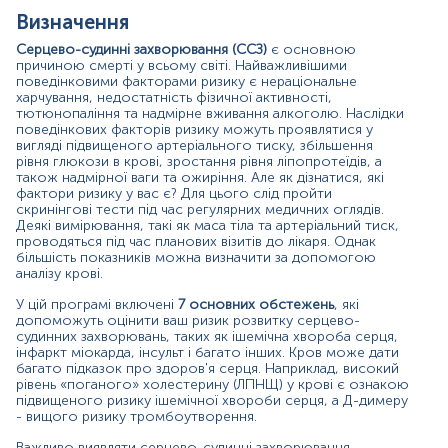
Визначення
Матеріал
Серцево-судинні захворювання (ССЗ)
є основною
сироватка крові
причиною смерті у всьому світі. Найважливішими
плазма крові
поведінковими факторами ризику є нераціональне
харчування, недостатність фізичної активності,
тютюнопаління та надмірне вживання алкоголю. Наслідки
поведінкових факторів ризику можуть проявлятися у
Синоніми
вигляді підвищеного артеріального тиску, збільшення
рівня глюкози в крові, зростання рівня ліпопротеїдів, а
Серце і судини, Серце та судини,
також надмірної ваги та ожиріння. Але як дізнатися, які
фактори ризику у вас є? Для цього слід пройти
*
Одиниці вимірювання, референтні значення та діапазон
скринінгові тести під час регулярних медичних оглядів.
вимірювань можуть змінюватися у відповідності до зміни
Деякі вимірювання, такі як маса тіла та артеріальний тиск,
тест-систем.
проводяться під час планових візитів до лікаря. Однак
більшість показників можна визначити за допомогою
аналізу крові.
У цій програмі включені
7 основних обстежень
, які
допоможуть оцінити ваш ризик розвитку серцево-
судинних захворювань, таких як ішемічна хвороба серця,
інфаркт міокарда, інсульт і багато інших. Кров може дати
багато підказок про здоров'я серця. Наприклад, високий
рівень «поганого» холестерину (ЛПНЩ) у крові є ознакою
підвищеного ризику ішемічної хвороби серця, а Д-димеру
- вищого ризику тромбоутворення.
Важливо виявляти серцево-судинні захворювання