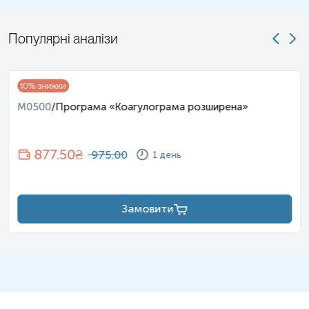
Популярні аналізи
10
% знижки
M0500
/
Програма «Коагулограма розширена»
877.50
₴
975.00
1 день
Замовити