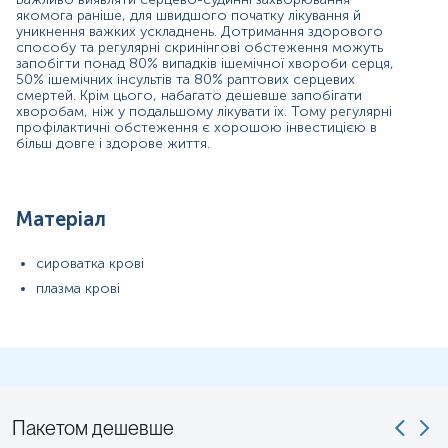
якомога раніше, для швидшого початку лікування й
уникнення важких ускладнень. Дотримання здорового
В день дослідження допускається вживання невеликої
способу та регулярні скринінгові обстеження можуть
кількості води.
запобігти понад 80% випадків ішемічної хвороби серця,
Для грудних дітей перед здачею крові витримати
50% ішемічних інсультів та 80% раптових серцевих
смертей. Крім цього, набагато дешевше запобігати
максимально можливу паузу між годуваннями.
хворобам, ніж у подальшому лікувати їх. Тому регулярні
Дітей до 5 років перед здачею крові бажано поїти
профілактичні обстеження є хорошою інвестицією в
чистою негазованою водою (порціями до 150-200 мл
більш довге і здорове життя.
протягом 30 хв).
Примітка!
Матеріал
Застереження!
сироватка крові
плазма крові
Пакетом дешевше