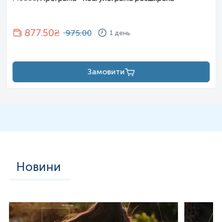
877.50
₴
975.00
1 день
Замовити
Новини