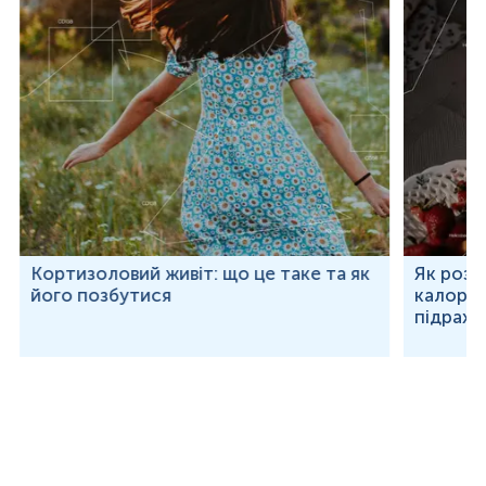
Кортизоловий живіт: що це таке та як
Як розр
його позбутися
калорій
підраху