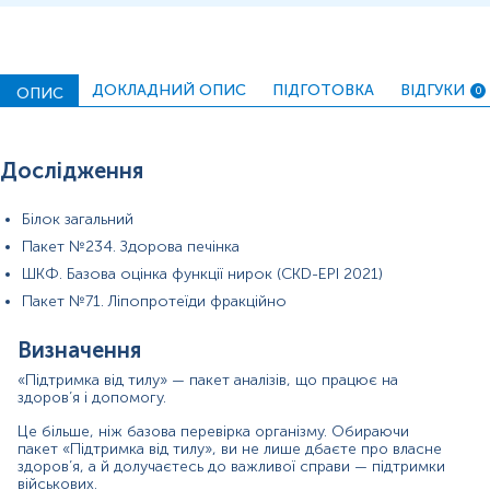
Синоніми
печінка, креатинін, чекап організму
*
Одиниці вимірювання, референтні значення та діапазон
ДОКЛАДНИЙ ОПИС
ПІДГОТОВКА
ВІДГУКИ
ОПИС
0
вимірювань можуть змінюватися у відповідності до зміни
тест-систем.
Дослідження
Білок загальний
Кров відбирається натщесерце (через 8-12 год після прийому
їжі).
Пакет №234. Здорова печінка
ШКФ. Базова оцінка функції нирок (CKD-EPI 2021)
Напередодні рекомендовано виключити жирну їжу, стресові
ситуації, прийом алкоголю, паління, прийом ліків, фізичні
Пакет №71. Ліпопротеїди фракційно
навантаження та обмежити фізичну активність. Якщо відмінити
прийом ліків неможливо, потрібно повідомити про це
Визначення
адміністратора.
«Підтримка від тилу» — пакет аналізів, що працює на
В день дослідження допускається вживання невеликої кількості
здоров’я і допомогу.
води.
Це більше, ніж базова перевірка організму. Обираючи
пакет «Підтримка від тилу», ви не лише дбаєте про власне
Для грудних дітей перед здачею крові витримати максимально
здоров’я, а й долучаєтесь до важливої справи — підтримки
можливу паузу між
годуваннями
.
військових.