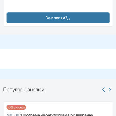
Замовити
Популярні аналізи
10
% знижки
M0500
/
Програма «Коагулограма розширена»