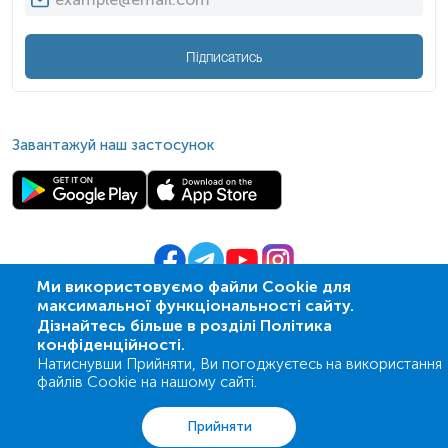
Підписатись
Завантажуй наш застосунок
Ми використовуємо файли Cookie для
максимальної функціональності сайту.
© 2009-
2026
| ПСМЛ «Ескулаб»
Дізнайтесь більше в розділі Політика
IT партнер MZ-group
конфіденційності.
Натиснувши Прийняти, Ви погоджуєтесь на використання
файлів Cookie на нашому сайті.
Аналізи
Акції
Адреси
Кошик
Вхід
Прийняти