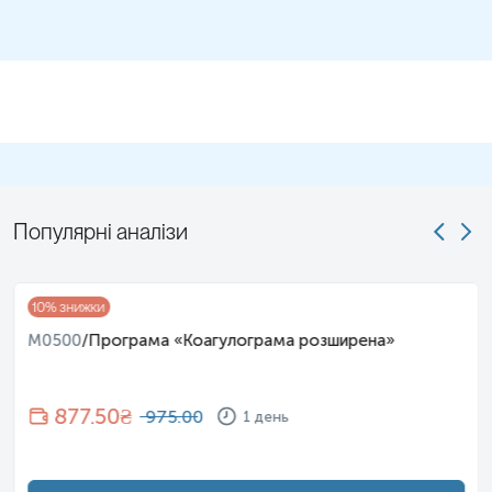
Популярні аналізи
10
% знижки
M0500
/
Програма «Коагулограма розширена»
877.50
₴
975.00
1 день