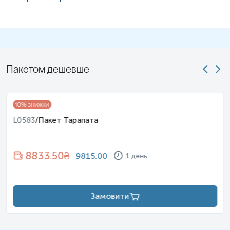
Застереження!
Самостійно проводити відбір не
рекомендується, для гарантування правильного результату
відбір має провести спеціаліст – медична сестра, лікар тощо.
Пакетом дешевше
10
% знижки
L0583
/
Пакет Тарапата
8833.50
₴
9815.00
1 день
Замовити