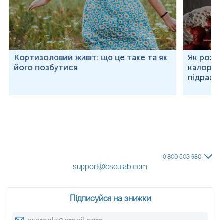
Кортизоловий живіт: що це таке та як
Як розр
його позбутися
калорій
підраху
0 800 503 680
support@esculab.com
Підписуйся на знижки