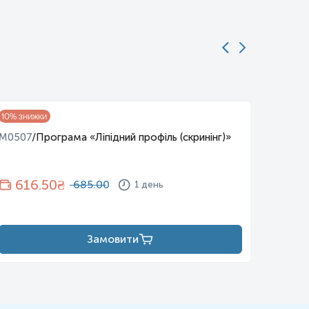
10
% знижки
10
% зни
M0507
/
Програма «Ліпідний профіль (скринінг)»
M0515
обстеж
616.50
₴
30
685.00
1 день
Замовити