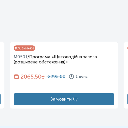
10
% знижки
M0501
/
Програма «Щитоподібна залоза
(розширене обстеження)»
2065.50
₴
2295.00
1 день
Замовити