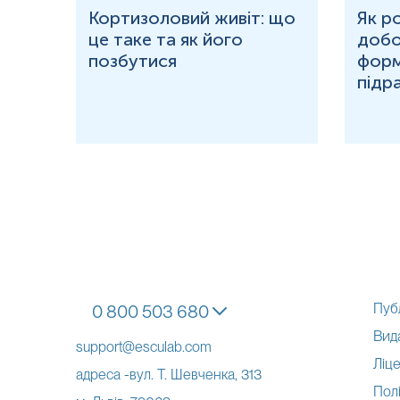
ю
Кортизоловий живіт: що
Як р
це таке та як його
добо
ня у
позбутися
форм
підр
Пуб
0 800 503 680
Вид
support@esculab.com
Ліце
адреса -вул. Т. Шевченка, 313
Полі