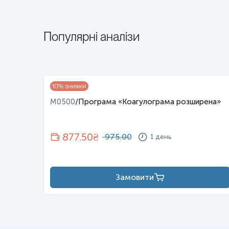
Популярні аналізи
а»
10
% знижки
M0500
/
Програма «Коагулограма розширена»
877.50
₴
975.00
1 день
Замовити