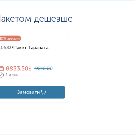
акетом дешевше
10
% знижки
L0583
/
Пакет Тарапата
8833.50
₴
9815.00
1 день
Замовити