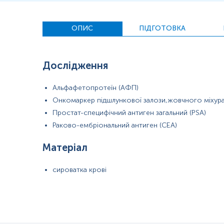
Для грудних дітей – перед здачею крові витримати ма
Застереження!
ОПИС
ПІДГОТОВКА
Дослідження
Альфафетопротеїн (АФП)
Онкомаркер підшлункової залози,жовчного міхура
Простат-специфічний антиген загальний (PSA)
Раково-ембріональний антиген (СЕА)
Матеріал
сироватка крові