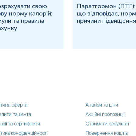
озрахувати свою
Паратгормон (ПТГ):
ву норму калорій:
що відповідає, норм
ули та правила
причини підвищення
ахунку
лічна оферта
Аналізи та ціни
алити пацієнта
Акційні пропозиції
нзії та сертифікати
Отримати результат
тика конфіденційності
Повернення коштів