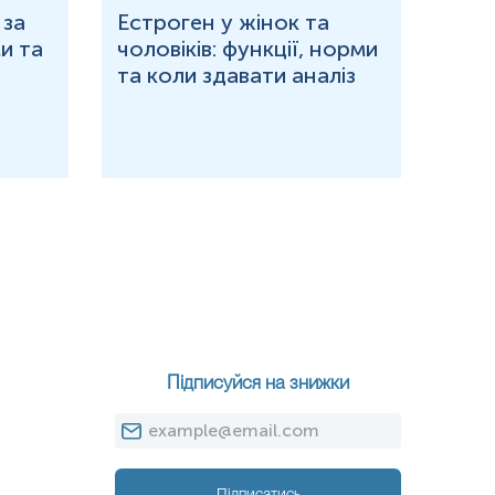
 за
Естроген у жінок та
Що 
и та
чоловіків: функції, норми
дор
та коли здавати аналіз
озн
Підписуйся на знижки
Підписатись