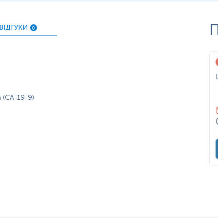
ксимально можливу паузу між годуваннями.
П
ВІДГУКИ
0
 (СА-19-9)