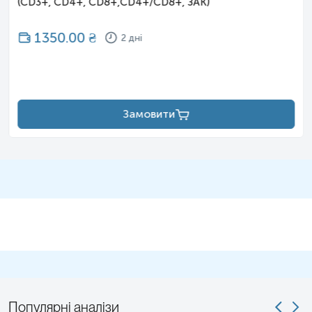
(CD3+, CD4+, CD8+,CD4+/CD8+, ЗАК)
1350.00
₴
2 дні
Замовити
Популярні аналізи