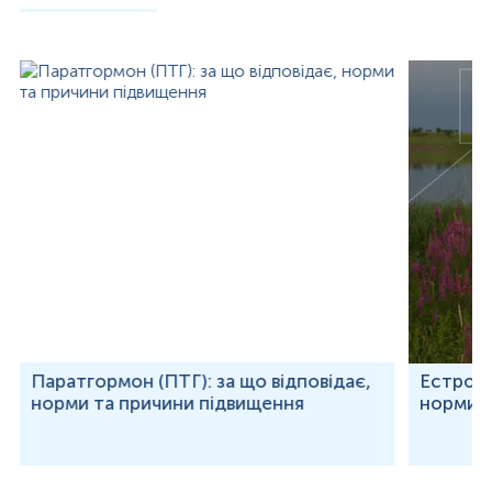
Паратгормон (ПТГ): за що відповідає,
Естроген
норми та причини підвищення
норми т