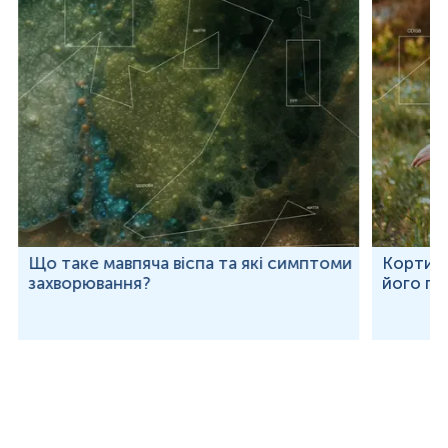
Що таке мавпяча віспа та які симптоми
Кортизо
захворювання?
його по