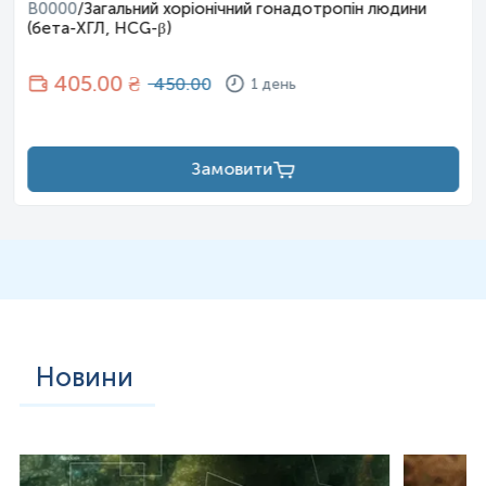
B0000
/
Загальний хоріонічний гонадотропін людини
(бета-ХГЛ, HCG-β)
405
.00 ₴
450.00
1 день
Замовити
Новини