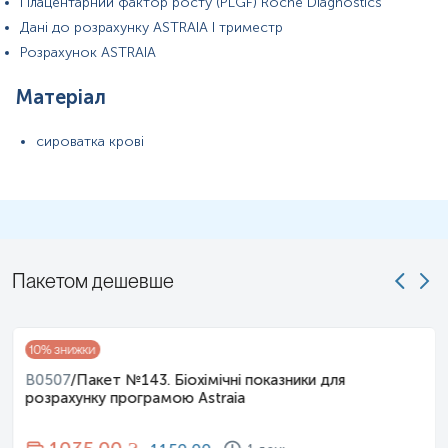
Плацентарний фактор росту (PLGF) Roche Diagnostics
для гарантування правильного результату відбір має провести
Дані до розрахунку ASTRAIA I триместр
спеціаліст – медична сестра, лікар тощо.
Розрахунок ASTRAIA
Матеріал
сироватка крові
Пакетом дешевше
10
% знижки
B0507
/
Пакет №143. Біохімічні показники для
розрахунку програмою Astraia