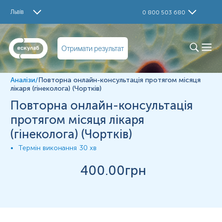
Дослідження
Львів
0 800 503 680
Консультація лікаря
Матеріал
Отримати результат
Інше
Аналізи
/
Повторна онлайн-консультація протягом місяця
*
Одиниці вимірювання, референтні значення та діапазон
лікаря (гінеколога) (Чортків)
вимірювань можуть змінюватися у відповідності до зміни
Повторна онлайн-консультація
тест-систем.
протягом місяця лікаря
(гінеколога) (Чортків)
Термін виконання
30 хв
400
.00грн