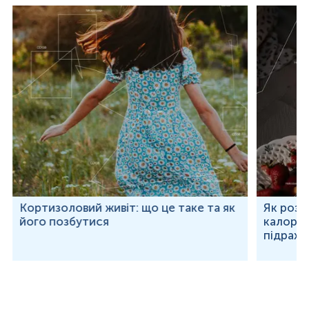
Кортизоловий живіт: що це таке та як
Як розр
його позбутися
калорій
підраху