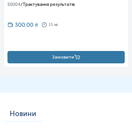
S0004
/
Трактування результатів
300.00
₴
15 хв
Замовити
Новини