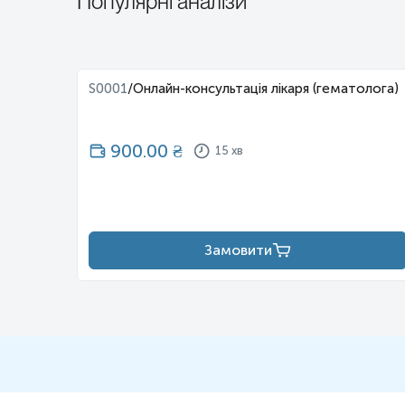
Популярні аналізи
S0001
/
Онлайн-консультація лікаря (гематолога)
900.00
₴
15 хв
Замовити