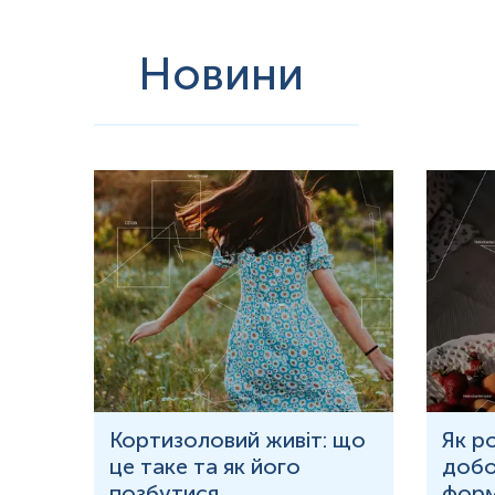
Новини
ю
Кортизоловий живіт: що
Як р
це таке та як його
добо
ня у
позбутися
форм