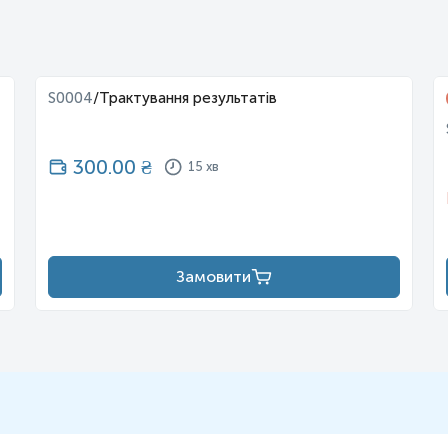
S0004
/
Трактування результатів
300.00
₴
15 хв
Замовити