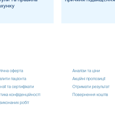
ахунку
лічна оферта
Аналізи та ціни
алити пацієнта
Акційні пропозиції
нзії та сертифікати
Отримати результат
тика конфіденційності
Повернення коштів
 виконаних робіт