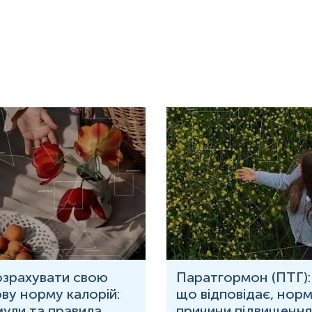
озрахувати свою
Паратгормон (ПТГ):
ву норму калорій:
що відповідає, норм
ули та правила
причини підвищення