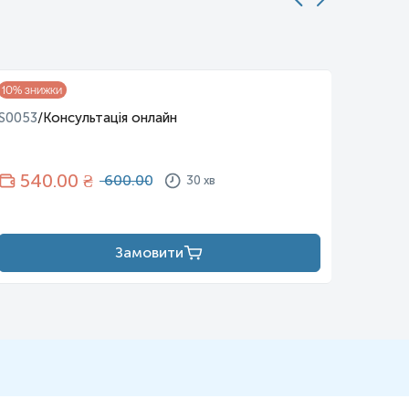
S0001
/
10
% знижки
S0053
/
Консультація онлайн
90
540
.00 ₴
600.00
30 хв
Замовити