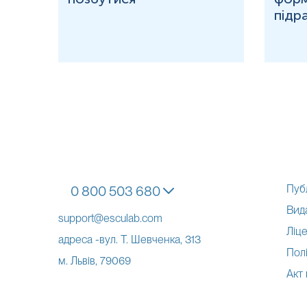
підр
Пуб
0 800 503 680
Вид
support@esculab.com
Ліце
адреса -вул. Т. Шевченка, 313
Полі
м. Львів, 79069
Акт