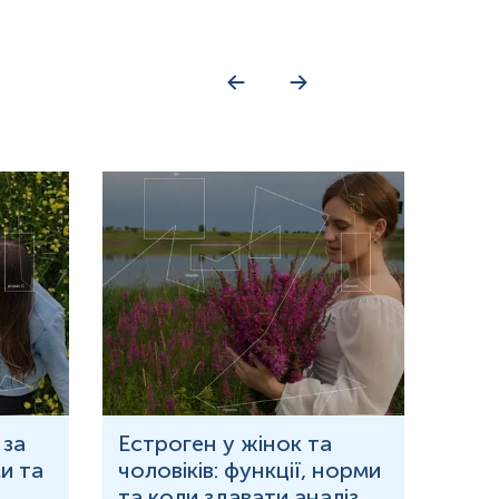
 за
Естроген у жінок та
Що 
и та
чоловіків: функції, норми
дор
та коли здавати аналіз
озн