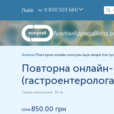
Дослідження
0 800 503 680
Львів
Консультація лікаря
Матеріал
Інше
Аналізи
Адреси
Виїзд 
*
Одиниці вимірювання, референтні значення та діапазон вимірюва
Аналізи
/
Повторна онлайн-консультація лікаря (гастро
Повторна онлайн-к
(гастроентеролога-
Термін виконання
:
30 хв
850
.00 грн
Ціна