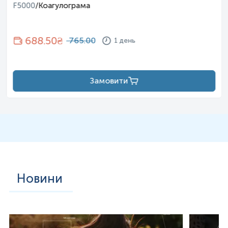
F5000
/
Коагулограма
Головне завдання плазміногену — підтримувати баланс
між згортанням крові та розчиненням надлишкових
згустків.
688.50
₴
765.00
1 день
Лізис тромбів: Плазмін розщеплює фібрин, запобігаючи
закупорці судин
Регенерація тканин: Очищення ранових поверхонь
шкіри та слизових оболонок від надлишків фібрину для
Замовити
швидкого загоєння
Дренажна функція: Підтримка прохідності проток
залоз зовнішньої секреції
Плазміноген існує у двох формах:
GLU
-плазміноген
(вихідна форма) та
LYS
-плазміноген (більш активна
форма). Його перетворення на плазмін — це складний
каскадний процес, у якому беруть участь:
Тканинний активатор плазміногену (t-PA) — основний
Новини
фізіологічний стимулятор
Урокіназа (u-PA) — активатор, що працює переважно в
тканинах та протоках
Фактори згортання крові XIa та XIIa — внутрішні
чинники активації