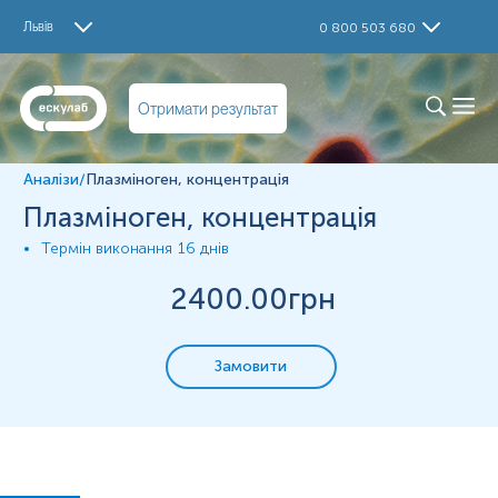
Дослідження
Львів
0 800 503 680
Плазміноген, концентрація
Матеріал
Отримати результат
плазма крові
Аналізи
/
Плазміноген, концентрація
Зміст:
Плазміноген, концентрація
Термін виконання
16 днів
Синоніми
Маркер
2400
.00грн
Показання до призначення
Загальна характеристика
Замовити
Інтерферуючі чинники
Діапазон вимірювань
Синоніми
Профібринозин; Плазміноген активність; Попередник
плазміну; Plasminogen (PLG); Компонент фібрилітичної