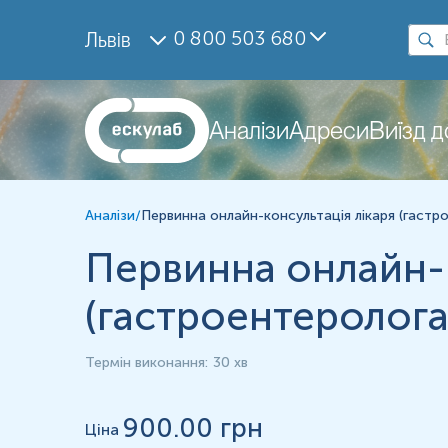
Дослідження
0 800 503 680
Львів
Консультація лікаря
Матеріал
Інше
Аналізи
Адреси
Виїзд 
*
Одиниці вимірювання, референтні значення та діапазон вимірюва
Аналізи
/
Первинна онлайн-консультація лікаря (гастро
Первинна онлайн-к
(гастроентеролога-
Термін виконання
:
30 хв
900
.00 грн
Ціна