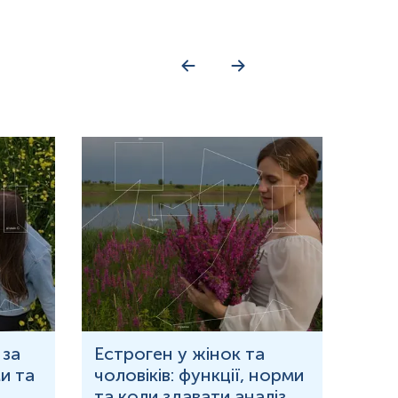
 за
Естроген у жінок та
Що 
и та
чоловіків: функції, норми
дор
та коли здавати аналіз
озн