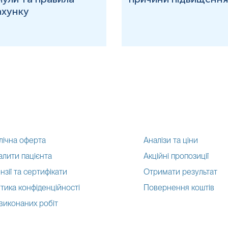
ахунку
лічна оферта
Аналізи та ціни
алити пацієнта
Акційні пропозиції
нзії та сертифікати
Отримати результат
тика конфіденційності
Повернення коштів
 виконаних робіт