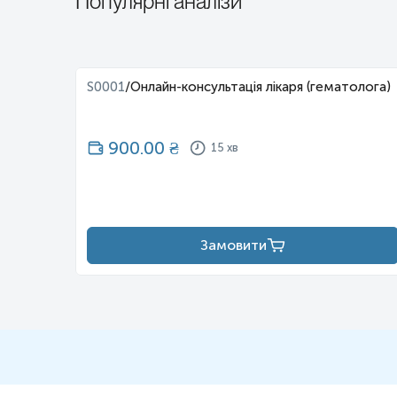
Популярні аналізи
S0001
/
Онлайн-консультація лікаря (гематолога)
900.00
₴
15 хв
Замовити