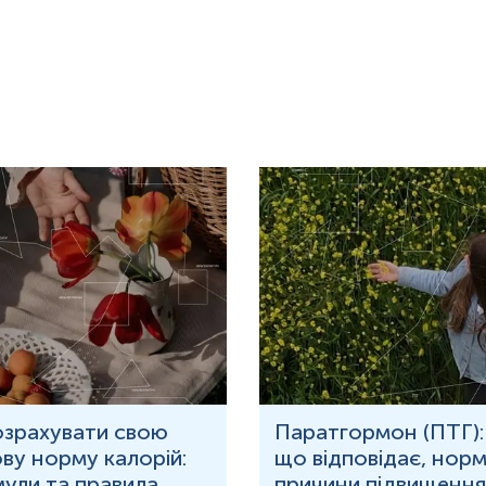
озрахувати свою
Паратгормон (ПТГ):
ву норму калорій:
що відповідає, норм
ули та правила
причини підвищення