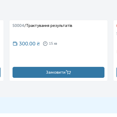
S0004
/
Трактування результатів
300.00
₴
15 хв
Замовити