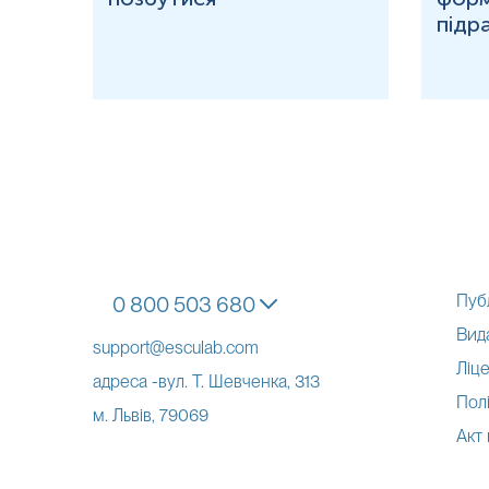
підр
Пуб
0 800 503 680
Вид
support@esculab.com
Ліце
адреса -вул. Т. Шевченка, 313
Полі
м. Львів, 79069
Акт