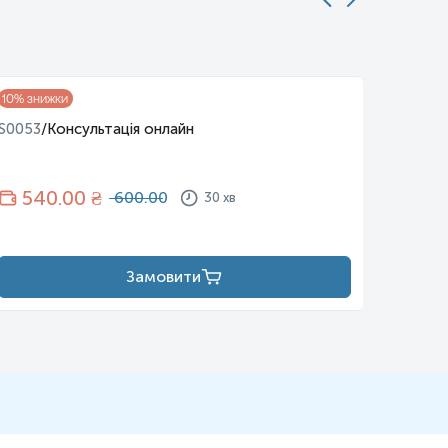
S0001
/
10
% знижки
S0053
/
Консультація онлайн
90
540
.00 ₴
600.00
30 хв
Замовити