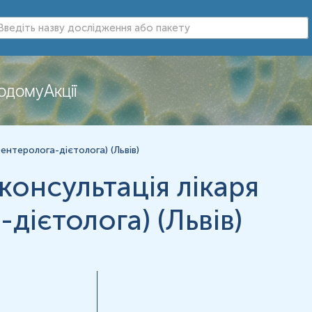
додому
Акції
нь можуть змінюватися у відповідності до зміни тест-систем.
ентеролога-дієтолога) (Львів)
онсультація лікаря
дієтолога) (Львів)