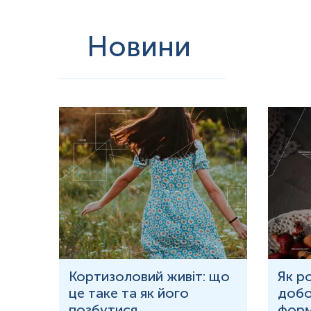
Новини
ю
Кортизоловий живіт: що
Як р
це таке та як його
добо
ня у
позбутися
форм