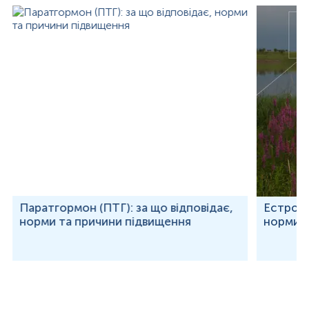
Паратгормон (ПТГ): за що відповідає,
Естроген
норми та причини підвищення
норми т