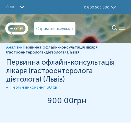
Дослідження
Львів
0 800 503 680
Консультація лікаря
Матеріал
Отримати результат
Інше
Аналізи
/
Первинна офлайн-консультація лікаря
*
Одиниці вимірювання, референтні значення та діапазон
(гастроентеролога-дієтолога) (Львів)
вимірювань можуть змінюватися у відповідності до зміни
Первинна офлайн-консультація
тест-систем.
лікаря (гастроентеролога-
дієтолога) (Львів)
Термін виконання
30 хв
900
.00грн