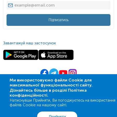
Підписатись
Завантажуй наш застосунок
Ми використовуємо файли Cookie для
максимальної функціональності сайту.
© 2009-
2026
| ПСМЛ «Ескулаб»
Дізнайтесь більше в розділі Політика
IT партнер MZ-group
конфіденційності.
Натиснувши Прийняти, Ви погоджуєтесь на використання
файлів Cookie на нашому сайті.
Аналізи
Акції
Адреси
Кошик
Вхід
Прийняти