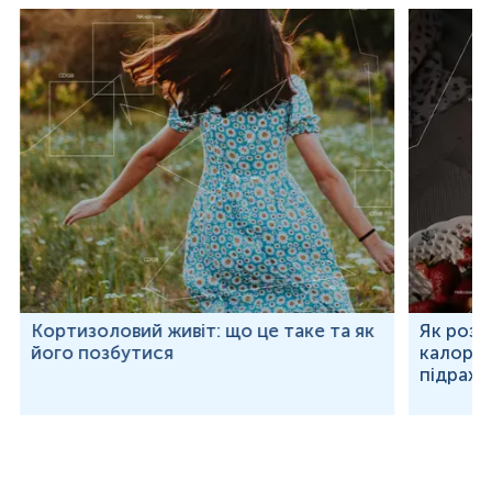
Кортизоловий живіт: що це таке та як
Як розр
його позбутися
калорій
підраху