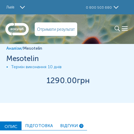
Дослідження
Львів
0 800 503 680
Mesotelin
Матеріал
Отримати результат
Парафінові блоки
Аналізи
/
Mesotelin
*
Одиниці вимірювання, референтні значення та діапазон
Mesotelin
вимірювань можуть змінюватися у відповідності до зміни
тест-систем.
Термін виконання
10 днів
1290
.00грн
ПІДГОТОВКА
ВІДГУКИ
ОПИС
0