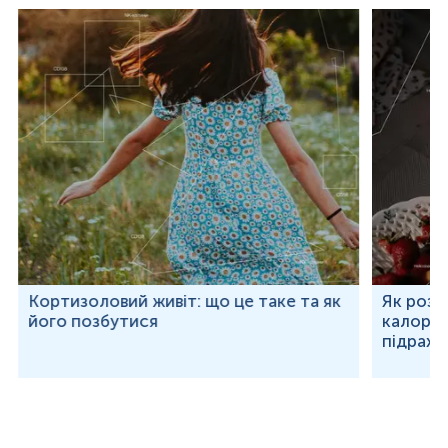
Кортизоловий живіт: що це таке та як
Як розр
його позбутися
калорій
підраху