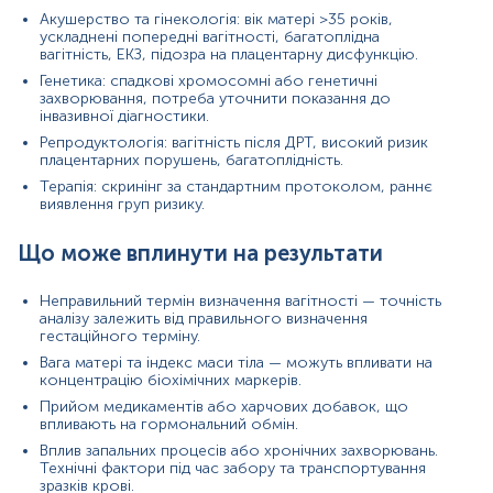
В день дослідження допускається вживання невеликої кількості
Акушерство та гінекологія: вік матері >35 років,
води.
ускладнені попередні вагітності, багатоплідна
вагітність, ЕКЗ, підозра на плацентарну дисфункцію.
Примітка!
При ознаках вірусних чи бактеріальних інфекцій та
Генетика: спадкові хромосомні або генетичні
підвищеній температурі тіла більше 37,5 градусів результати
захворювання, потреба уточнити показання до
даних досліджень будуть сумнівними!
інвазивної діагностики.
У такому випадку згідно з рекомендаціями Медико-генетичного
Репродуктологія: вагітність після ДРТ, високий ризик
плацентарних порушень, багатоплідність.
центру відбір біоматеріалу не проводиться!
Терапія: скринінг за стандартним протоколом, раннє
Примітка!
Відбір матеріалу бажано проводити до проведення
виявлення груп ризику.
будь-яких медичних діагностичних маніпуляцій.
Що може вплинути на результати
Застереження!
Самостійно проводити відбір не рекомендується,
для гарантування правильного результату відбір має провести
спеціаліст – медична сестра, лікар тощо.
Неправильний термін визначення вагітності — точність
аналізу залежить від правильного визначення
гестаційного терміну.
Вага матері та індекс маси тіла — можуть впливати на
концентрацію біохімічних маркерів.
Прийом медикаментів або харчових добавок, що
впливають на гормональний обмін.
Вплив запальних процесів або хронічних захворювань.
Технічні фактори під час забору та транспортування
зразків крові.