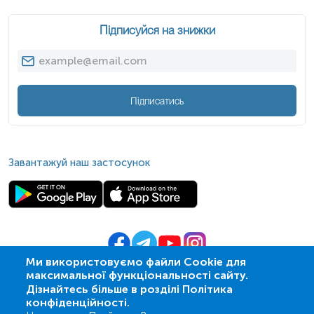
Підписуйся на знижки
Підписатись
Завантажуй наш застосунок
Ми використовуємо файли Cookie для
максимальної функціональності сайту.
© 2009-
2026
| ПСМЛ «Ескулаб»
Дізнайтесь більше в розділі Політика
IT партнер MZ-group
конфіденційності.