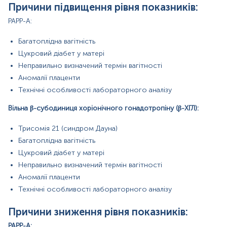
Причини підвищення рівня показників:
Покази до призначення аналізу в окремих напрямках:
PAPP-A:
Акушерство та гінекологія: вік матері >35 років,
ускладнені попередні вагітності, багатоплідна
вагітність, ЕКЗ, підозра на плацентарну
Багатоплідна вагітність
дисфункцію.
Цукровий діабет у матері
Генетика: спадкові хромосомні або генетичні
Неправильно визначений термін вагітності
захворювання, потреба уточнити показання до
інвазивної діагностики.
Аномалії плаценти
Репродуктологія: вагітність після ДРТ, високий
Технічні особливості лабораторного аналізу
ризик плацентарних порушень, багатоплідність.
Терапія: скринінг за стандартним протоколом,
Вільна β-субодиниця хоріонічного гонадотропіну (β-ХГЛ):
раннє виявлення груп ризику.
Трисомія 21 (синдром Дауна)
Що може вплинути на результати
Багатоплідна вагітність
Неправильний термін визначення вагітності —
Цукровий діабет у матері
точність аналізу залежить від правильного
Неправильно визначений термін вагітності
визначення гестаційного терміну.
Вага матері та індекс маси тіла — можуть
Аномалії плаценти
впливати на концентрацію біохімічних маркерів.
Технічні особливості лабораторного аналізу
Прийом медикаментів або харчових добавок, що
впливають на гормональний обмін.
Причини зниження рівня показників:
Вплив запальних процесів або хронічних
захворювань.
PAPP-A: