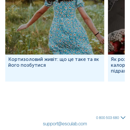
Кортизоловий живіт: що це таке та як
Як розр
його позбутися
калорій
підраху
0 800 503 680
support@esculab.com