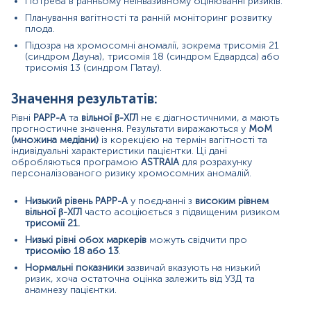
Потреба в ранньому неінвазивному оцінюванні ризиків.
Багатоплідна вагітність
Планування вагітності та ранній моніторинг розвитку
Цукровий діабет у матері
плода.
Неправильно визначений термін вагітності
Аномалії плаценти
Підозра на хромосомні аномалії, зокрема трисомія 21
Технічні особливості лабораторного аналізу
(синдром Дауна), трисомія 18 (синдром Едвардса) або
трисомія 13 (синдром Патау).
Причини зниження рівня показників:
Значення результатів:
PAPP-A:
Рівні
PAPP-A
та
вільної β-ХГЛ
не є діагностичними, а мають
Хромосомні порушення (трисомія 21, 18, 13)
прогностичне значення. Результати виражаються у
MoM
Порушення функції плаценти
(множина медіани)
із корекцією на термін вагітності та
Затримка внутрішньоутробного розвитку (ЗВУР)
індивідуальні характеристики пацієнтки. Ці дані
обробляються програмою
ASTRAIA
для розрахунку
Прееклампсія або гіпертензивні стани
персоналізованого ризику хромосомних аномалій.
Куріння або низький ІМТ у матері
Помилки в розрахунку терміну вагітності
Низький рівень
PAPP-A
у поєднанні з
високим рівнем
Вільна β-субодиниця хоріонічного гонадотропіну (β-ХГЛ):
вільної β-ХГЛ
часто асоціюється з підвищеним ризиком
трисомії 21.
Трисомія 18 та 13
Низькі рівні обох маркерів
можуть свідчити про
Порушення функції плаценти
трисомію 18 або 13
.
Затримка внутрішньоутробного розвитку (ЗВУР)
Нормальні показники
зазвичай вказують на низький
Прееклампсія або гіпертензивні стани
ризик, хоча остаточна оцінка залежить від УЗД та
Куріння або низький ІМТ у матері
анамнезу пацієнтки.
Помилки в розрахунку терміну вагітності