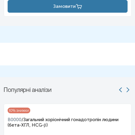
Замовити
Популярні аналізи
10
% знижки
B0000
/
Загальний хоріонічний гонадотропін людини
(бета-ХГЛ, HCG-β)