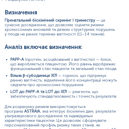
хромосомних патологій зростає з віком.
Наявність спадкових хромосомних або
Визначення
генетичних захворювань у сім’ї.
Попередня вагітність із трисомією або вадами
Пренатальний біохімічний скринінг І триместру
— це
розвитку плода.
сучасне дослідження, що дозволяє оцінити ризики
Вагітність, отримана шляхом допоміжних
хромосомних аномалій та деяких структурних порушень
у плода на ранніх термінах вагітності (11–14 тижнів).
репродуктивних технологій (ЕКЗ).
Багатоплідна вагітність.
Цукровий діабет або аутоімунні захворювання у
Аналіз включає визначення:
матері.
Потреба в ранньому неінвазивному оцінюванні
PAPP-A
(протеїн, асоційований з вагітністю) — білок,
ризиків.
що виробляється плацентою. Його рівень відображає
Планування вагітності та ранній моніторинг
функціональний стан плаценти та загальний стан плода.
розвитку плода.
Вільна β-субодиниця ХГЛ
— гормон, що підтримує
Підозра на хромосомні аномалії, зокрема
ранню вагітність; відхилення його концентрації можуть
трисомія 21 (синдром Дауна), трисомія 18
свідчити про хромосомні порушення.
(синдром Едвардса) або трисомія 13 (синдром
Патау).
LOT до PAPP-A та LOT до ХГЛ
— реагенти, що
забезпечують стандартизованість і точність результатів.
Значення результатів:
Для розрахунку ризиків використовується
Рівні
PAPP-A
та
вільної β-ХГЛ
не є діагностичними, а
програма
ASTRAIA
, яка інтегрує біохімічні дані, результати
мають прогностичне значення. Результати виражаються
ультразвукового дослідження та індивідуальні
характеристики пацієнтки. Це дозволяє сформувати
у
MoM (множина медіани)
із корекцією на термін
персоналізований профіль ризику таких станів, як
вагітності та індивідуальні характеристики пацієнтки. Ці