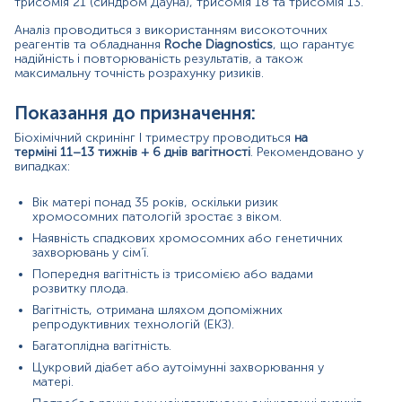
трисомія 21 (синдром Дауна), трисомія 18 та трисомія 13.
дані обробляються програмою
ASTRAIA
для
розрахунку персоналізованого ризику хромосомних
Аналіз проводиться з використанням високоточних
аномалій.
реагентів та обладнання
Roche Diagnostics
, що гарантує
надійність і повторюваність результатів, а також
Низький рівень
PAPP-A
у поєднанні з
високим
максимальну точність розрахунку ризиків.
рівнем
вільної β-ХГЛ
часто асоціюється з
підвищеним ризиком
трисомії 21.
Показання до призначення:
Низькі рівні обох маркерів
можуть свідчити про
трисомію 18 або 13
.
Біохімічний скринінг І триместру проводиться
на
Нормальні показники
зазвичай вказують на
терміні 11–13 тижнів + 6 днів вагітності
. Рекомендовано у
низький ризик, хоча остаточна оцінка залежить
випадках:
від УЗД та анамнезу пацієнтки.
Вік матері понад 35 років, оскільки ризик
Причини підвищення рівня показників:
хромосомних патологій зростає з віком.
Наявність спадкових хромосомних або генетичних
PAPP-A:
захворювань у сім’ї.
Багатоплідна вагітність
Попередня вагітність із трисомією або вадами
Цукровий діабет у матері
розвитку плода.
Неправильно визначений термін вагітності
Вагітність, отримана шляхом допоміжних
Аномалії плаценти
репродуктивних технологій (ЕКЗ).
Технічні особливості лабораторного аналізу
Багатоплідна вагітність.
Вільна β-субодиниця хоріонічного гонадотропіну (β-ХГЛ):
Цукровий діабет або аутоімунні захворювання у
матері.
Трисомія 21 (синдром Дауна)