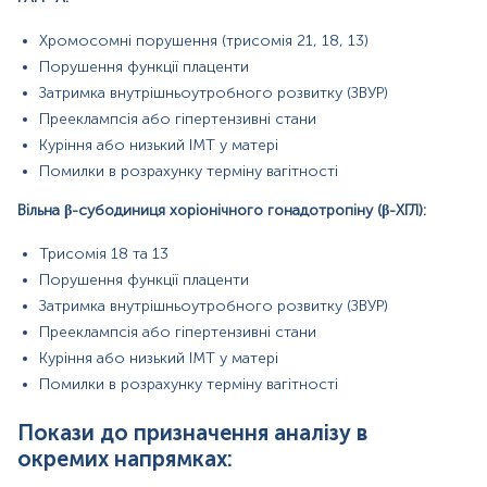
Технічні фактори під час забору та
транспортування зразків крові.
Хромосомні порушення (трисомія 21, 18, 13)
Матеріал
Порушення функції плаценти
Затримка внутрішньоутробного розвитку (ЗВУР)
сироватка крові
Прееклампсія або гіпертензивні стани
Куріння або низький ІМТ у матері
*
Одиниці вимірювання, референтні значення та діапазон
Помилки в розрахунку терміну вагітності
вимірювань можуть змінюватися у відповідності до зміни
тест-систем.
Вільна β-субодиниця хоріонічного гонадотропіну (β-ХГЛ):
Трисомія 18 та 13
Порушення функції плаценти
Затримка внутрішньоутробного розвитку (ЗВУР)
Кров відбирається натщесерце (через 8-12 год після прийому
Прееклампсія або гіпертензивні стани
їжі).
Куріння або низький ІМТ у матері
Напередодні рекомендовано виключити жирну їжу, стресові
Помилки в розрахунку терміну вагітності
ситуації, прийом алкоголю, паління, прийом ліків, фізичні
навантаження та обмежити фізичну активність. Якщо відмінити
Покази до призначення аналізу в
прийом ліків неможливо, потрібно повідомити про це
адміністратора.
окремих напрямках: