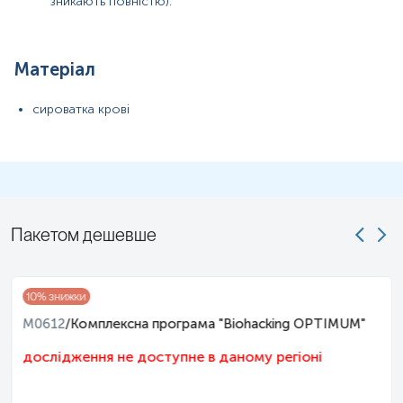
зникають повністю).
максимально можливу паузу між годуваннями.
Дітей до 5 років перед здачею крові бажано поїти
чистою негазованою водою (порціями до 150-200 мл
протягом 30 хв).
Матеріал
Не курити протягом 3 годин до аналізу.
Примітка!
сироватка крові
Застереження!
Пакетом дешевше
10
% знижки
M0612
/
Комплексна програма "Biohacking OPTIMUM"
дослідження не доступне в даному регіоні