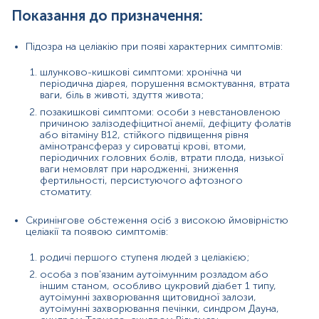
аутоімунні захворювання печінки, синдром
Показання до призначення:
Дауна, синдром Тернера, синдром Вільямса;
Підозра на герпетиформний дерматит;
Контроль лікування та ефективності
Підозра на целіакію при появі характерних симптомів:
безглютенової дієти.
шлунково-кишкові симптоми: хронічна чи
Причини підвищення рівня:
періодична діарея, порушення всмоктування, втрата
ваги, біль в животі, здуття живота;
глютенова ентеропатія (целіакія);
позакишкові симптоми: особи з невстановленою
причиною залізодефіцитної анемії, дефіциту фолатів
герпетиформний дерматит.
або вітаміну В12, стійкого підвищення рівня
амінотрансфераз у сироватці крові, втоми,
Причини зниження рівня:
періодичних головних болів, втрати плода, низької
ваги немовлят при народженні, зниження
відсутність глютенової ентеропатії (целіакії);
фертильності, персистуючого афтозного
стоматиту.
хибнонегативні результати:
Скринінгове обстеження осіб з високою ймовірністю
особи з дефіцитом IgA;
целіакії та появою симптомів:
діти раннього віку (менше 2 років) - як правило,
мають нижчі концентрації IgA (краще вимірювати
родичі першого ступеня людей з целіакією;
антитіла до дезамінованих пептидів гліадину);
особа з пов'язаним аутоімунним розладом або
іншим станом, особливо цукровий діабет 1 типу,
при дотриманні безглютенової дієти
аутоімунні захворювання щитовидної залози,
(аутоантитіла зникають повністю).
аутоімунні захворювання печінки, синдром Дауна,