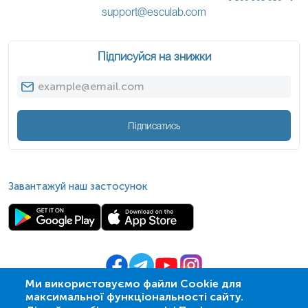
support@esculab.com
Підписуйся на знижки
Підписатись
Завантажуй наш застосунок
Ми використовуємо файли Cookie для
максимальної функціональності сайту.
© 2009-
2026
| ПСМЛ «Ескулаб»