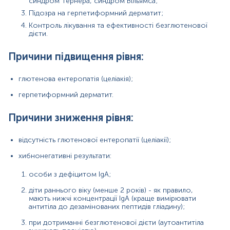
синдром Тернера, синдром Вільямса;
Підозра на герпетиформний дерматит;
Матеріал
Контроль лікування та ефективності безглютенової
дієти.
сироватка крові
Причини підвищення рівня:
*
Одиниці вимірювання, референтні значення та діапазон
глютенова ентеропатія (целіакія);
вимірювань можуть змінюватися у відповідності до зміни
тест-систем.
герпетиформний дерматит.
Причини зниження рівня:
відсутність глютенової ентеропатії (целіакії);
Кров відбирається натщесерце (через 8-12 год після
прийому їжі).
хибнонегативні результати:
Напередодні рекомендовано виключити жирну їжу,
стресові ситуації, прийом алкоголю, кави, паління,
особи з дефіцитом IgA;
прийом ліків, фізичні навантаження та обмежити фізичну
активність. Якщо відмінити прийом ліків неможливо,
діти раннього віку (менше 2 років) - як правило,
мають нижчі концентрації IgA (краще вимірювати
потрібно повідомити про це адміністратора.
антитіла до дезамінованих пептидів гліадину);
В день дослідження допускається вживання невеликої
кількості води.
при дотриманні безглютенової дієти (аутоантитіла
Для грудних дітей перед здачею крові витримати