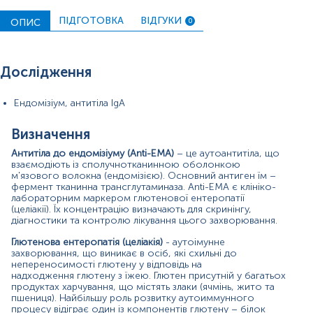
комплекси з нею. Надходження з їжею глютена
провокує та підтримує запальний процес у слизовій
ПІДГОТОВКА
ВІДГУКИ
ОПИС
0
оболонці кишки, який з часом призводить до її атрофії.
Серологічні тести мають велике значення у діагностиці
глютенової ентеропатії. Дослідження Ендомізіум,
Дослідження
антитіла IgA (Anti-EMA) характеризується високою
чутливістю (74-100%), яка перевищує чутливість
визначення антитіл до гліадину і порівнюється з
Ендомізіум, антитіла IgA
чутливістю дослідження антитіл до тканинної
трансглутамінази (Anti-tTG, IgA). Ця перевага дозволяє
Визначення
вважати аналіз на Anti-EMA одним із найкращих
способів діагностики целіакії. Позитивний результат у
Антитіла до ендомізіуму (Anti-EMA)
– це аутоантитіла, що
пацієнта з клінічними ознаками захворювання може
взаємодіють із сполучнотканинною оболонкою
м'язового волокна (ендомізією). Основний антиген їм –
бути основою проведення діагностичної
фермент тканинна трансглутаминаза. Anti-EMA є клініко-
ендоскопії. Крім того, цей тест призначається при
лабораторним маркером глютенової ентеропатії
отриманні негативного результату на антитіла до
(целіакії). Їх концентрацію визначають для скринінгу,
тканинної трансглутамінази у пацієнта з явними
діагностики та контролю лікування цього захворювання.
ознаками глютенової ентеропатії. Дослідження Anti-
EMA характеризується дуже високою специфічністю
Глютенова ентеропатія (целіакія)
- аутоімунне
(99-100%). Це найспецифічніший аналіз для діагностики
захворювання, що виникає в осіб, які схильні до
целіакії, тому він може бути використаний як
непереносимості глютену у відповідь на
надходження глютену з їжею. Глютен присутній у багатьох
підтверджуючий тест при позитивному результаті
продуктах харчування, що містять злаки (ячмінь, жито та
інших, менш специфічних досліджень, наприклад, на
пшениця). Найбільшу роль розвитку аутоиммунного
антитіла до гліадин (специфічність 70-98%) або
процесу відіграє один із компонентів глютену – білок