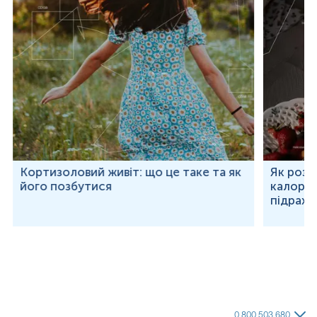
Кортизоловий живіт: що це таке та як
Як розр
його позбутися
калорій
підраху
0 800 503 680