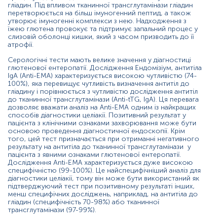
тканинної трансглутамінази (97-99%).
гліадин. Під впливом тканинної трансглутамінази гліадин
перетворюється на більш імуногенний пептид, а також
Показання до призначення:
утворює імуногенні комплекси з нею. Надходження з
їжею глютена провокує та підтримує запальний процес у
Підозра на целіакію при появі характерних
слизовій оболонці кишки, який з часом призводить до її
симптомів:
атрофії.
шлунково-кишкові симптоми: хронічна чи
Серологічні тести мають велике значення у діагностиці
періодична діарея, порушення всмоктування,
глютенової ентеропатії. Дослідження Ендомізіум, антитіла
IgA (Anti-EMA) характеризується високою чутливістю (74-
втрата ваги, біль в животі, здуття живота;
100%), яка перевищує чутливість визначення антитіл до
позакишкові симптоми: особи з невстановленою
гліадину і порівнюється з чутливістю дослідження антитіл
причиною залізодефіцитної анемії, дефіциту
до тканинної трансглутамінази (Anti-tTG, IgA). Ця перевага
фолатів або вітаміну В12, стійкого підвищення
дозволяє вважати аналіз на Anti-EMA одним із найкращих
рівня амінотрансфераз у сироватці крові, втоми,
способів діагностики целіакії. Позитивний результат у
періодичних головних болів, втрати плода,
пацієнта з клінічними ознаками захворювання може бути
низької ваги немовлят при народженні, зниження
основою проведення діагностичної ендоскопії. Крім
фертильності, персистуючого афтозного
того, цей тест призначається при отриманні негативного
результату на антитіла до тканинної трансглутамінази у
стоматиту.
пацієнта з явними ознаками глютенової ентеропатії.
Дослідження Anti-EMA характеризується дуже високою
Скринінгове обстеження осіб з високою
специфічністю (99-100%). Це найспецифічніший аналіз для
ймовірністю целіакії та появою симптомів:
діагностики целіакії, тому він може бути використаний як
підтверджуючий тест при позитивному результаті інших,
родичі першого ступеня людей з целіакією;
менш специфічних досліджень, наприклад, на антитіла до
особа з пов'язаним аутоімунним розладом або
гліадин (специфічність 70-98%) або тканинної
іншим станом, особливо цукровий діабет 1 типу,
трансглутамінази (97-99%).
аутоімунні захворювання щитовидної залози,