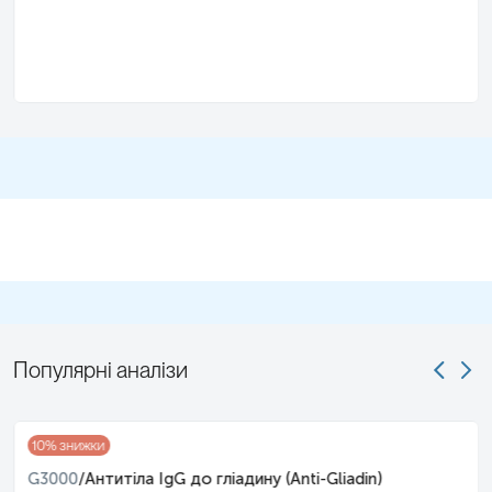
Популярні аналізи
10
% знижки
G3000
/
Антитіла IgG до гліадину (Anti-Gliadin)