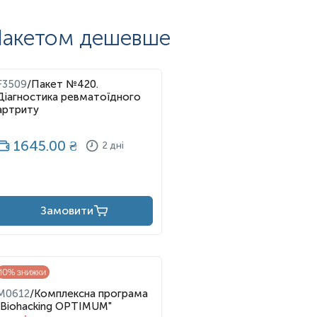
акетом дешевше
F3509
/
Пакет №420.
Діагностика ревматоїдного
артриту
1645.00
₴
2 дні
Замовити
10
% знижки
M0612
/
Комплексна програма
"Biohacking OPTIMUM"