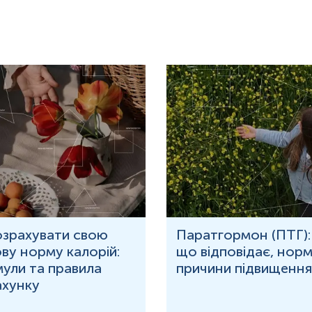
Підвищені
:
дефіцит піруватдегідроген
дефіцит піруваткарбоксил
порушення окислювально
нь можуть змінюватися у відповідності до зміни тест-систем.
озрахувати свою
Паратгормон (ПТГ):
ву норму калорій:
що відповідає, норм
ули та правила
причини підвищення
ахунку