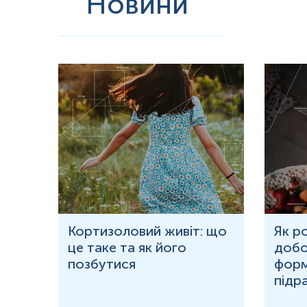
Новини
Інтерпретація
Знижені
:
тривале голодування
*
Одиниці вимірювання, референтні значення та діапазон вимірюва
ю
Кортизоловий живіт: що
Як р
це таке та як його
добо
ня у
позбутися
форм
підр