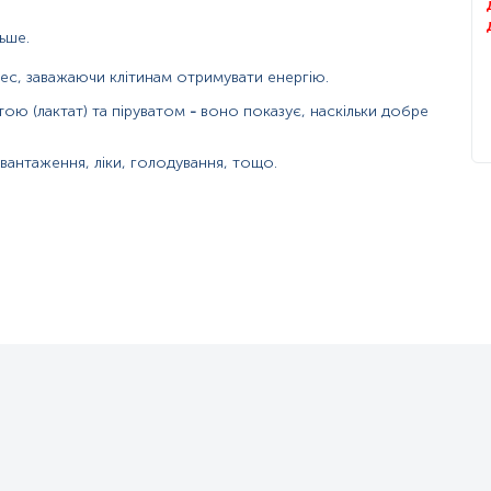
ма вроджені дефекти, пов'язані з утилізацією пірувату
ьше.
ес, заважаючи клітинам отримувати енергію.
 обміні, який забезпечує клітини енергією. Концентрація піруват
ою (лактат) та піруватом
-
воно показує, наскільки добре
першого етапу катаболізму глюкози. Після утворення він може бу
авантаження, ліки, голодування, тощо.
тенсивного навантаження піруват за допомогою лактатдегідрогеназ
ості кисню піруват транспортується у матрикс мітохондрії для ок
ідрогеназним комплексом (ПДК). ПДК перетворює піруват на ацети
 NAD+ до NADH) та приєднання КоА. Комплекс потребує кофакторів
ь у мітохондріальний цикл для виробництва енергії, тому його акт
рилювання. Його гальмують продукти власної діяльності та високи
илювання і активується низьким енергетичним рівнем (АДФ, АМФ
до мітохондрій.