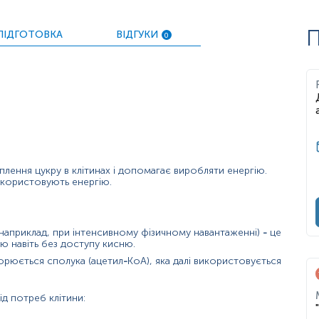
П
ПІДГОТОВКА
ВІДГУКИ
0
лення цукру в клітинах і допомагає виробляти енергію.
икористовують енергію.
наприклад, при інтенсивному фізичному навантаженні)
-
це
ю навіть без доступу кисню.
ворюється сполука (ацетил
-
КоА), яка далі використовується
ід потреб клітини: