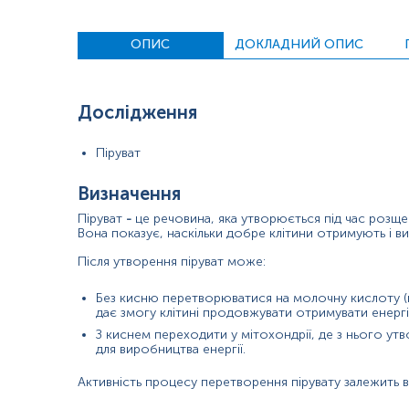
Матеріал
ОПИС
ДОКЛАДНИЙ ОПИС
плазма крові
Дослідження
Зміст:
Піруват
Маркер
Показання до призначення
Визначення
Загальна характеристика
Піруват
-
це речовина, яка утворюється під час розщеп
Інтерферуючі чинники
Вона показує, наскільки добре клітини отримують і в
Інтерпретація
Після утворення піруват може:
Маркер
Без кисню перетворюватися на молочну кислоту (
Маркер мітохондріального метаболізму
дає змогу клітині продовжувати отримувати енергі
З киснем переходити у мітохондрії, де з нього ут
для виробництва енергії.
Показання до призначення
Активність процесу перетворення пірувату залежить в
Діагностика тканинної гіпоксії або лактоацидозу