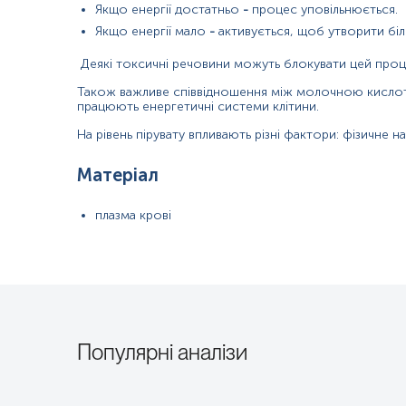
При підозрі на порушення обміну речовин у мітохондріях, зокре
Якщо енергії достатньо
-
процес уповільнюється.
Якщо енергії мало
-
активується, щоб утворити біл
Загальна характеристика
Деякі токсичні речовини можуть блокувати цей проц
Піруват (піровиноградна кислота) — є метаболітом у вуглеводному
мітохондріального метаболізму.
Також важливе співвідношення між молочною кислот
працюють енергетичні системи клітини.
Піруват формується у цитозолі як кінцевий продукт гліколізу — 
На рівень пірувату впливають різні фактори: фізичне н
Анаеробний шлях (утворення лактату):
в умовах гіпоксії чи ін
що є важливим для продовження гліколізу.
Матеріал
Аеробний шлях (формування ацетил-КоА):
за достатньої кільк
Перетворення на ацетил-КоА:
процес каталізується піруватдег
плазма крові
забезпечує декарбоксилювання (CO2), окиснення (відновлення
ПДК визначає, скільки енергетичного "палива" (пірувату) потрапит
енергетичних потреб клітини.
До таких потреб належать:
Пригнічення (інактивація):
комплекс інактивується шляхом фосфо
Популярні аналізи
АТФ та НАДН).
Стимуляція (активація):
комплекс стимулюється шляхом дефосфор
піруватдегідрогеназного комплексу, збільшуючи потік пірувату 