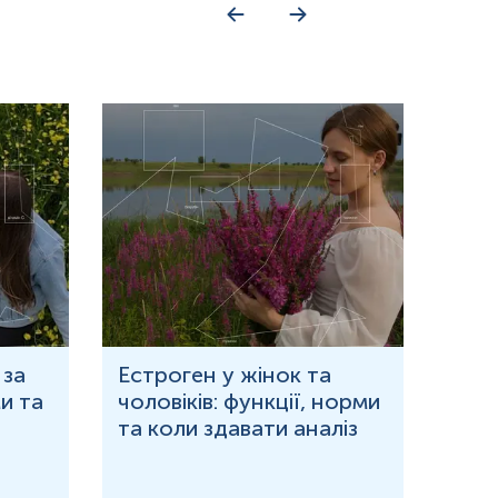
ази
ази
го фосфорилювання
 за
Естроген у жінок та
Що 
и та
чоловіків: функції, норми
дор
та коли здавати аналіз
озн