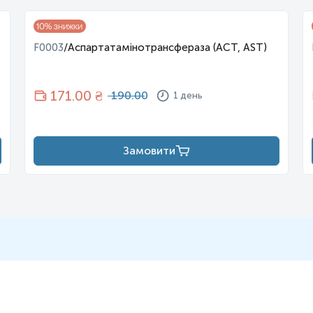
ма арсенат, інгібують ліпоєву кислоту (кофактор ПДК), що призв
10
% знижки
у до пірувату (Л:П), оскільки його підвищення вказує на зміну о
F0003
/
Аспартатамінотрансфераза (АСТ, AST)
 знайти у нас на сайті
171
.00 ₴
190.00
1 день
Підвищують
:
інтенсивна фізична активн
Замовити
бігуаніди (метформін)
нуклеозидні інгібітори зв
пропофол
лінезолід
вальпроат
саліцилати
ізоніазид
ніволумаб