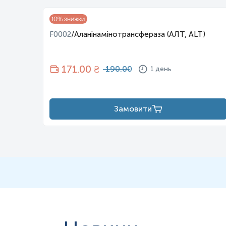
Пригнічення токсичними речовинами:
Токсичні речовини, зокре
10
% знижки
Варто зазначити, що важливим показником є співвідношення лактат
F0002
/
Аланінамінотрансфераза (АЛТ, ALT)
* Детальнішу інформацію про співвідношення лактат/піруват можна
Інтерферуючі чинники
171
.00 ₴
190.00
1 день
Знижують
:
дихлорацетат
Замовити
інсулін
арсенат