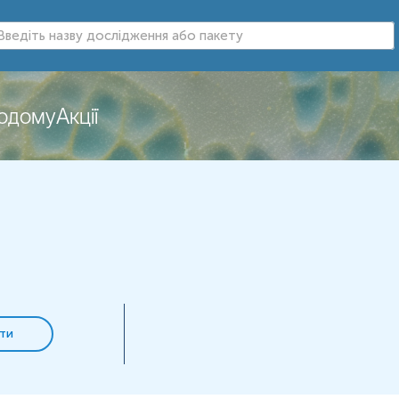
цукру в клітинах і допомагає виробляти енергію. Вона пока
додому
Акції
иклад, при інтенсивному фізичному навантаженні)
-
це дає з
ється сполука (ацетил
-
КоА), яка далі використовується для в
еб клітини:
ажаючи клітинам отримувати енергію.
ти
ат) та піруватом
-
воно показує, наскільки добре працюють 
ження, ліки, голодування, тощо.