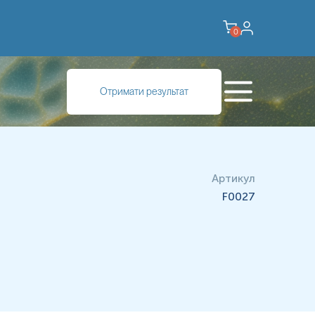
0
зує, наскільки добре клітини отримують і використовують
Отримати результат
могу клітині продовжувати отримувати енергію навіть без
иробництва енергії.
Артикул
F0027
енергетичні системи клітини.