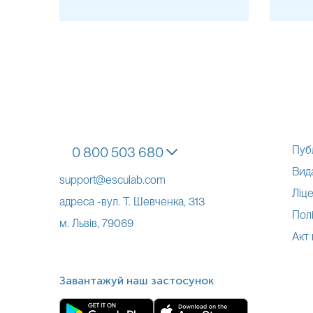
Примітка!
Примітка!
Відбір біоматеріалу проводиться на пунктах забору за наст
м. Львів – усі адреси
м. Винники, вул. Івасюка, 1Б
м. Броди, вул. І. Франка, 1
Пуб
0 800 503 680
м. Буськ, вул. Львівська, 40А
Вид
support@esculab.com
м. Радехів, вул. Львівська, 1
Ліце
адреса -вул. Т. Шевченка, 313
Полі
м. Кам’янка-Бузька, вул. І. Франка, 1
м. Львів, 79069
Акт
м. Новояворівськ, вул. Шевченка, 13
м. Жовква, вул. Львівська, 42
Завантажуй наш застосунок
м. Жовква, пл. Коновальця, 11