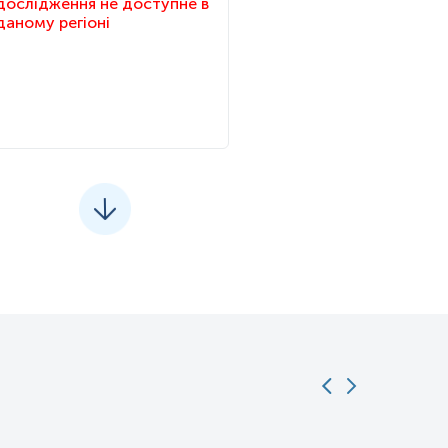
дослідження не доступне в
даному регіоні
у є індикатором енергетичного стану та ефективності
ти використаний трьома основними шляхами:
и (ЛДГ) перетворюється на лактат. Цей процес регенерує NAD+,
исного декарбоксилювання та перетворення на ацетил-КоА.
л-КоА, який є прямим субстратом для циклу Кребса. ПДК
, ними виступають тіамін пірофосфат та ліпоєва кислота.
ивність точно підлаштовується відповідно до поточних
й енергетичний статус клітини (високі концентрації ацетил-КоА,
). Крім того, інсулін посилює фосфатазу