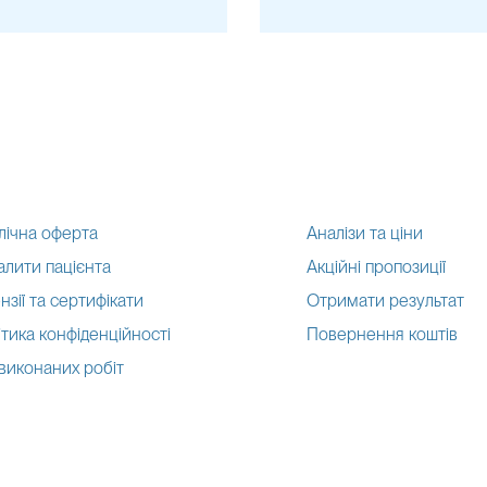
упними адресами:
лічна оферта
Аналізи та ціни
алити пацієнта
Акційні пропозиції
нзії та сертифікати
Отримати результат
тика конфіденційності
Повернення коштів
 виконаних робіт