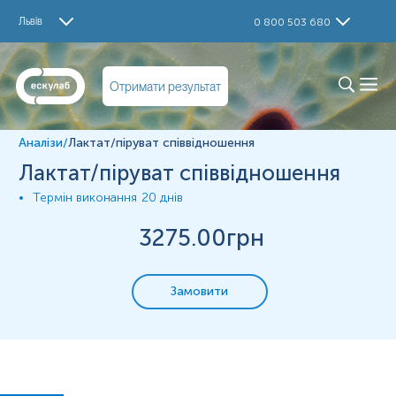
Дослідження
Львів
0 800 503 680
Лактат/піруват співвідношення
Піруват в плазмі (для співвідношення)
Лактат в плазмі (для співвідношення)
Отримати результат
Матеріал
плазма крові
Аналізи
/
Лактат/піруват співвідношення
Лактат/піруват співвідношення
Зміст:
Термін виконання
20 днів
3275
.00грн
Синоніми
Маркер
Показання до призначення
Замовити
Загальна характеристика
Синоніми
Лактат-піруватний коефіцієнт