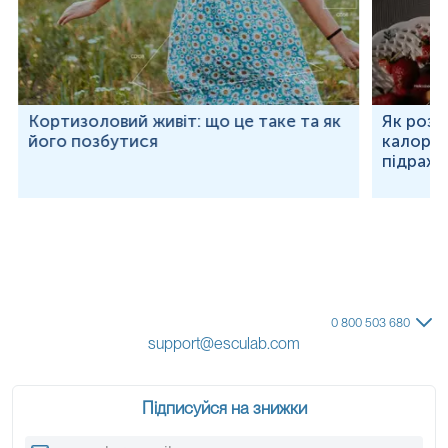
Кортизоловий живіт: що це таке та як
Як розр
його позбутися
калорій
підраху
0 800 503 680
support@esculab.com
Підписуйся на знижки