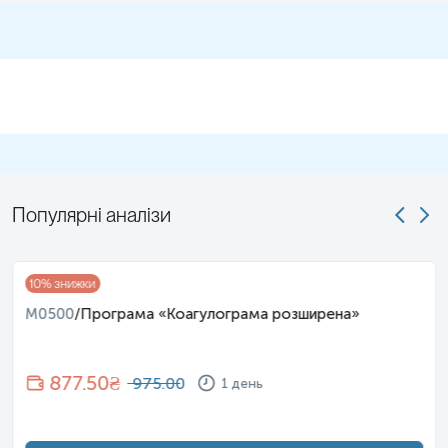
свічок, мазей, тампонів, мануальне обстеження гінекологом,
трансвагінальне УЗД. Необхідно вказати адміністратору при
реєстрації ПДОМ, щоб врахувати циклічність гормональних
коливань.
Застереження!
Відбір біоматеріалу на пункті забору
біоматеріалу не проводиться у дітей до 18 років, вагітних,
незайманих (лише доставлений біологічний матеріал).
Примітка!
При наявності гнійних виділень з уретри
рекомендовано провести відбір біологічного матеріалу через 15-
20 хв після сечовипускання.
Популярні аналізи
Самостійно проводити відбір не рекомендується, для
гарантування правильного результату відбір має провести
спеціаліст – медична сестра, лікар тощо.
10
% знижки
M0500
/
Програма «Коагулограма розширена»
877.50
₴
975.00
1 день