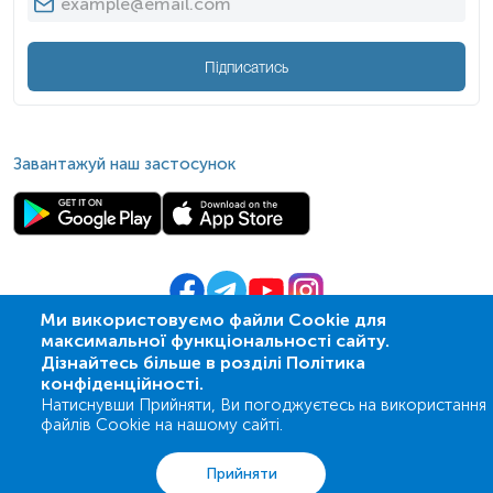
Підписатись
Завантажуй наш застосунок
Ми використовуємо файли Cookie для
максимальної функціональності сайту.
© 2009-
2026
| ПСМЛ «Ескулаб»
Дізнайтесь більше в розділі Політика
IT партнер MZ-group
конфіденційності.
Натиснувши Прийняти, Ви погоджуєтесь на використання
файлів Cookie на нашому сайті.
Аналізи
Акції
Адреси
Кошик
Вхід
Прийняти