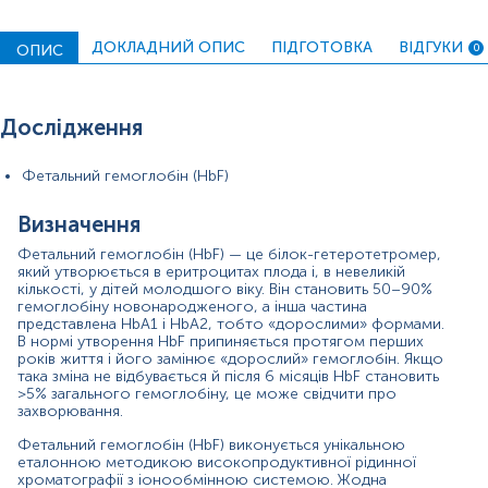
Зміст:
ДОКЛАДНИЙ ОПИС
ПІДГОТОВКА
ВІДГУКИ
ОПИС
0
Синоніми
Маркер
Дослідження
Показання до призначення
Загальна характеристика
Фетальний гемоглобін (HbF)
Інтерферуючі чинники
Визначення
Інтерпретація
Діапазон вимірювань
Фетальний гемоглобін (НbF) — це білок-гетеротетромер,
який утворюється в еритроцитах плода і, в невеликій
Додаткова інформація
кількості, у дітей молодшого віку. Він становить 50–90%
гемоглобіну новонародженого, а інша частина
представлена НbА1 і НbА2, тобто «дорослими» формами.
Синоніми
В нормі утворення НbF припиняється протягом перших
гемоглобін плода, гемоглобін
F
, α2γ2 гемоглобін
років життя і його замінює «дорослий» гемоглобін. Якщо
така зміна не відбувається й після 6 місяців НbF становить
>5% загального гемоглобіну, це може свідчити про
Маркер
захворювання.
Маркер гемоглобінопатій
Фетальний гемоглобін (HbF) виконується унікальною
еталонною методикою високопродуктивної рідинної
хроматографії з іонообмінною системою. Жодна
Показання до призначення