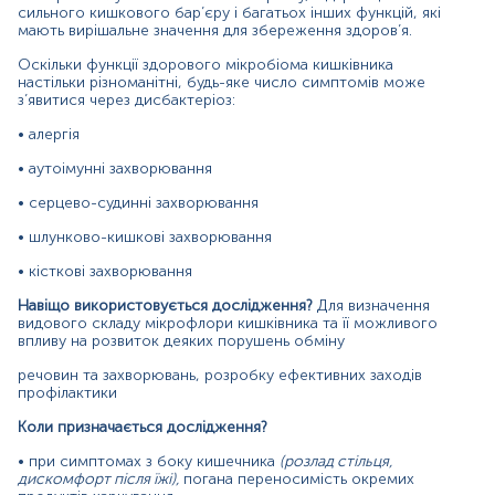
Матеріал
сильного кишкового бар’єру і багатьох інших функцій, які
мають вирішальне значення для збереження здоров’я.
кал
Оскільки функції здорового мікробіома кишківника
настільки різноманітні, будь-яке число симптомів може
з’явитися через дисбактеріоз:
Зміст:
• алергія
• аутоімунні захворювання
Маркер
• серцево-судинні захворювання
Показання до призначення
Загальна характеристика
• шлунково-кишкові захворювання
Інтерферуючі чинники
• кісткові захворювання
Інтерпретація
Навіщо використовується дослідження?
Для визначення
видового складу мікрофлори кишківника та її можливого
Маркер
впливу на розвиток деяких порушень обміну
Маркер
якісного складу окремих представників грибкової
речовин та захворювань, розробку ефективних заходів
та бактеріальної мікробіоти кишківника (Candida spp.,
профілактики
Helicobacter pylori) та показник співвідношення
Firmicutes/Bacteroidetes, що відображає стан
Коли призначається дослідження?
мікробіомного балансу.
• при симптомах з боку кишечника
(розлад стільця,
дискомфорт після їжі),
погана переносимість окремих
Показання до призначення