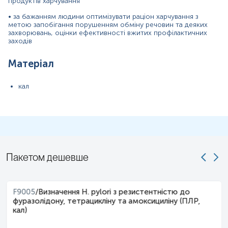
продуктів харчування
Покази до призначення:
• за бажанням людини оптимізувати раціон харчування з
метою запобігання порушенням обміну речовин та деяких
Обстеження пацієнтів із хронічними або
захворювань, оцінки ефективності вжитих профілактичних
рецидивуючими диспептичними розладами, зокрема
заходів
метеоризмом, нестійкими випорожненнями,
абдомінальним дискомфортом, синдромом
Матеріал
подразненого кишківника або дисбіотичними
проявами.
кал
Оцінка стану кишкового мікробіому при підозрі на
порушення мікробіотичного балансу після
антибактеріальної, протигрибкової або тривалої
протизапальної терапії.
Діагностика кишкового кандидозу при наявності
симптомів дисбіозу, імуносупресії, частих
Пакетом дешевше
антибіотикотерапій або рецидивуючих грибкових
інфекцій іншої локалізації.
Оцінка співвідношення Firmicutes/Bacteroidetes (F/B
F9005
/
Визначення H. pylori з резистентністю до
ratio) як індикатора мікробіотичного профілю при
фуразолідону, тетрацикліну та амоксициліну (ПЛР,
метаболічних порушеннях, ожирінні,
інсулінорезистентності, хронічному запаленні або
кал)
функціональних розладах кишківника.