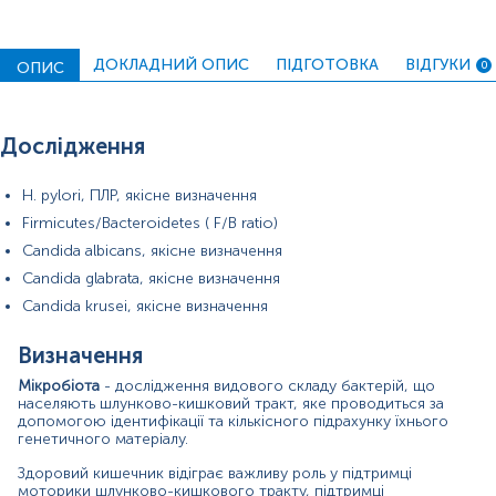
• аутоімунні захворювання
• серцево-судинні захворювання
ДОКЛАДНИЙ ОПИС
ПІДГОТОВКА
ВІДГУКИ
ОПИС
0
• шлунково-кишкові захворювання
• кісткові захворювання
Дослідження
Навіщо використовується дослідження?
Для визначення
видового складу мікрофлори кишківника та її можливого
H. pylori, ПЛР, якісне визначення
впливу на розвиток деяких порушень обміну
Firmicutes/Bacteroidetes ( F/B ratio)
речовин та захворювань, розробку ефективних заходів
Candida albicans, якісне визначення
профілактики
Candida glabrata, якісне визначення
Коли призначається дослідження?
Candida krusei, якісне визначення
• при симптомах з боку кишечника
(розлад стільця,
Визначення
дискомфорт після їжі),
погана переносимість окремих
продуктів харчування
Мікробіота
- дослідження видового складу бактерій, що
населяють шлунково-кишковий тракт, яке проводиться за
• за бажанням людини оптимізувати раціон харчування з
допомогою ідентифікації та кількісного підрахунку їхнього
метою запобігання порушенням обміну речовин та деяких
генетичного матеріалу.
захворювань, оцінки ефективності вжитих профілактичних
заходів
Здоровий кишечник відіграє важливу роль у підтримці
моторики шлунково-кишкового тракту, підтримці